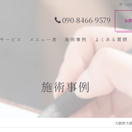
耳つぼ
090-8466-9579
お
サービス
メニュー表
施術事例
よくある質問
施術事例
大阪府大