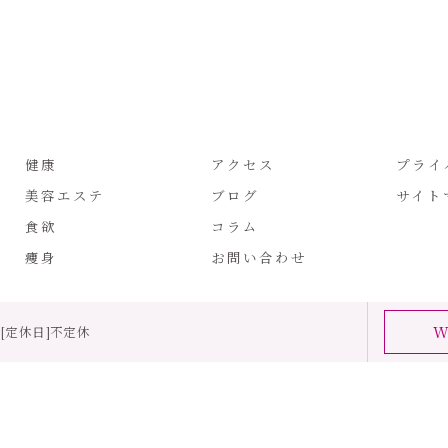
健康
アクセス
プライ
美容エステ
ブログ
サイト
食欲
コラム
痩身
お問い合わせ
W
00[定休日]不定休
26 大阪府大阪市の耳つぼなら耳つぼダイエットサロンふーみん ALL RIGHTS RESE