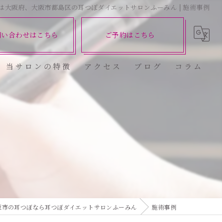
は大阪府、大阪市都島区の耳つぼダイエットサロンふーみん | 施術事例
問い合わせはこちら
ご予約はこちら
当サロンの特徴
アクセス
ブログ
コラム
ダイエット
健康
美容エステ
食欲
痩身
阪市の耳つぼなら耳つぼダイエットサロンふーみん
施術事例