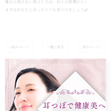
暑さに負けない体づくりは、日々の習慣から✨
まずはあなたに合ったケアを見つけましょう🌿
< 前のページ
一覧に戻る
次のページ >
カテゴリー
Categories
全てのカテゴリー
ダイエット
健康