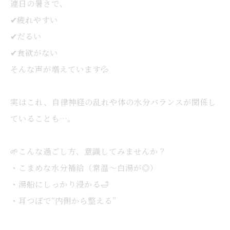
連日の暑さで、
✔疲れやすい
✔だるい
✔食欲がない
そんな声が増えています💦
実はこれ、自律神経の乱れや体の水分バランスが関係し
ていることも…。
🌱こんな過ごし方、意識してみませんか？
・こまめな水分補給（常温〜白湯が◎）
・湯船にしっかり浸かる🛁
・耳つぼで“内側から整える”