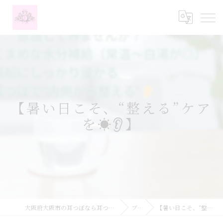
【暑い日こそ、“整える”ケア
を☀️👂】
大阪府大阪市の耳つぼなら耳つぼダイエットサロンふーみん
ブログ
【暑い日こそ、“整える”ケアを☀️👂】