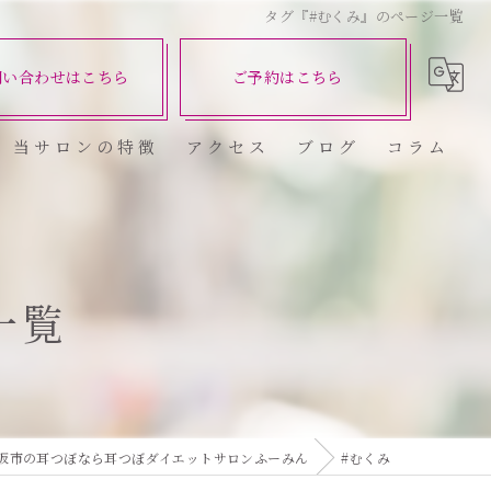
タグ『#むくみ』のページ一覧
問い合わせはこちら
ご予約はこちら
当サロンの特徴
アクセス
ブログ
コラム
ダイエット
健康
一覧
美容エステ
食欲
痩身
阪市の耳つぼなら耳つぼダイエットサロンふーみん
#むくみ