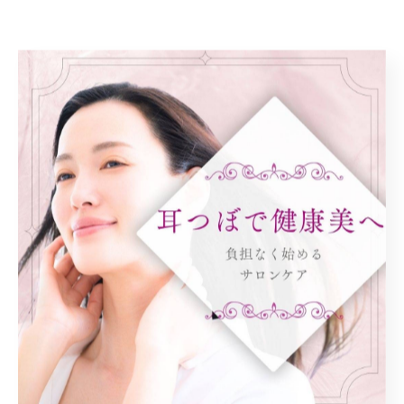
< 前のページ
一覧に戻る
次のページ >
関連タグ
#耳つぼ
#自律神経
#むくみ
カテゴリー
Categories
全てのカテゴリー