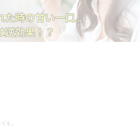
しても、
て