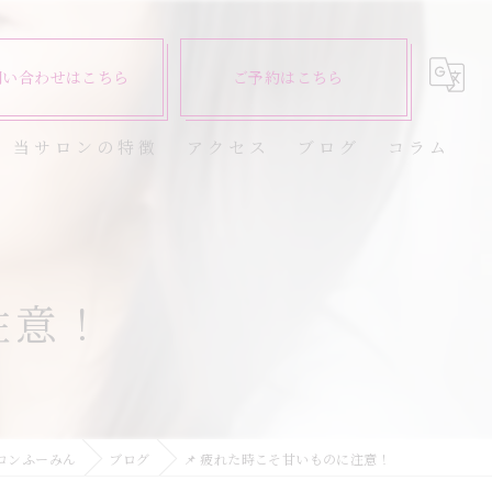
問い合わせはこちら
ご予約はこちら
当サロンの特徴
アクセス
ブログ
コラム
ダイエット
健康
注意！
美容エステ
食欲
痩身
ロンふーみん
ブログ
📌 疲れた時こそ甘いものに注意！