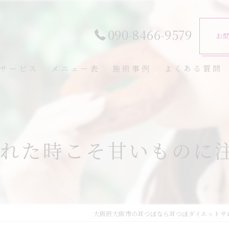
090-8466-9579
お
サービス
メニュー表
施術事例
よくある質問
 疲れた時こそ甘いものに
大阪府大阪市の耳つぼなら耳つぼダイエットサ