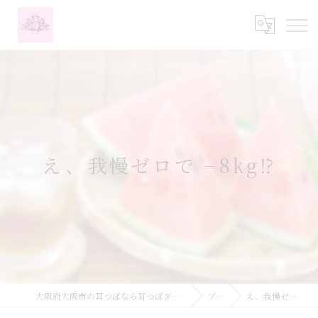
え、我慢ゼロで −8kg⁉️
大阪府大阪市の耳つぼなら耳つぼダイエットサロンふーみん
ブログ
え、我慢ゼロで −8kg⁉️