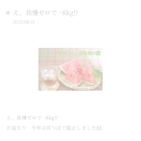
え、我慢ゼロで −8kg⁉️
2025/08/11
え、我慢ゼロで −8kg⁉️
お盆太り…今年は耳つぼで阻止しました🙌