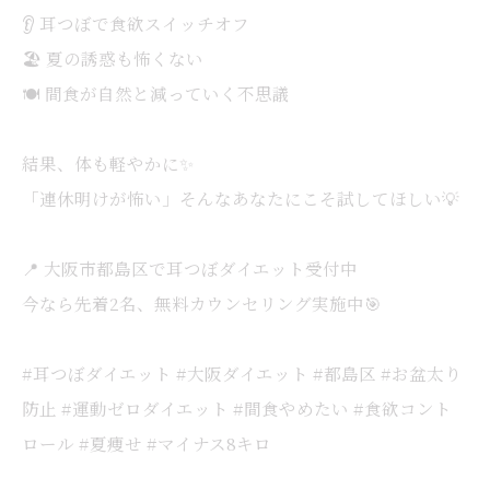
👂 耳つぼで食欲スイッチオフ
🏖️ 夏の誘惑も怖くない
🍽️ 間食が自然と減っていく不思議
結果、体も軽やかに✨
「連休明けが怖い」そんなあなたにこそ試してほしい💡
📍 大阪市都島区で耳つぼダイエット受付中
今なら先着2名、無料カウンセリング実施中🎯
#耳つぼダイエット #大阪ダイエット #都島区 #お盆太り
防止 #運動ゼロダイエット #間食やめたい #食欲コント
ロール #夏痩せ #マイナス8キロ