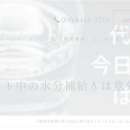
090-8466-9579
お
サービス
メニュー表
施術事例
よくある質問
ト中の水分補給💧は意
大阪府大阪市の耳つぼなら耳つぼダイエットサロンふーみ