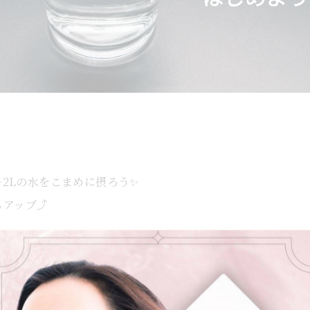
〜2Lの水をこまめに摂ろう✨
アップ⤴️
康習慣 #むくみ解消 #便秘改善 #無理なく痩せる #美容と健