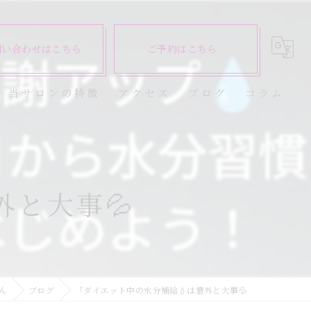
問い合わせはこちら
ご予約はこちら
当サロンの特徴
アクセス
ブログ
コラム
ダイエット
健康
外と大事💦
美容エステ
食欲
痩身
ん
ブログ
「ダイエット中の水分補給💧は意外と大事💦