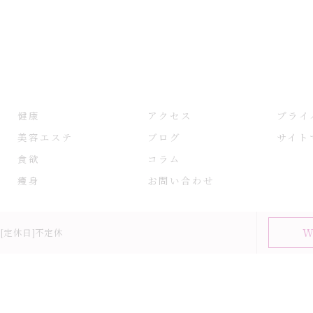
健康
アクセス
プライ
美容エステ
ブログ
サイト
食欲
コラム
痩身
お問い合わせ
W
00[定休日]不定休
26 大阪府大阪市の耳つぼなら耳つぼダイエットサロンふーみん ALL RIGHTS RESE