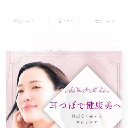
< 前のページ
一覧に戻る
次のページ >
カテゴリー
Categories
全てのカテゴリー
ダイエット
健康
美容エステ
食欲
痩身