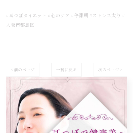
#耳つぼダイエット #心のケア #停滞期 #ストレス太り #
大阪市都島区
< 前のページ
一覧に戻る
次のページ >
カテゴリー
Categories
全てのカテゴリー
ダイエット