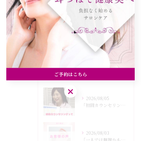
健康
美容エステ
食欲
痩身
最近の投稿
Recent Posts
ご予約はこちら
ご予約はこちら
2026/08/05
「初回カウンセリングでは何をするの？」
2026/08/03
「一人では無理かも…」