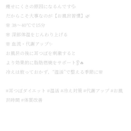
痩せにくさの原因になるんです💦
だからこそ大事なのが【お風呂習慣】🌿
🌸 38〜40℃で15分
🌸 深部体温をじんわり上げる
🌸 血流・代謝アップ✨
お風呂の後に耳つぼを刺激すると
より効果的に脂肪燃焼をサポート👂🔥
冷えは放っておかず、“温活”で整える季節に🌸
#耳つぼダイエット #温活 #冷え対策 #代謝アップ #お風
呂時間 #体質改善