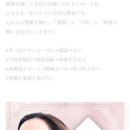
健康を通して女性が笑顔になれるサポートを。
どちらも、私にとって大切な使命です。
心からの感謝を胸に、「健康」と「平和」と「幸福の
輪」を広げていきます✨
#耳つぼサロンふーみん #都島サロン
#大阪市旭区 #地域活動 #使命を生きる
#健康美サポート #感謝の一年 #受け取る年へ
#笑顔と希望を届けたい
< 前のページ
一覧に戻る
次のページ >