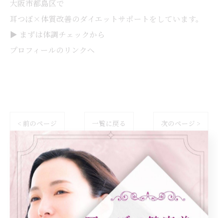
大阪市都島区で
耳つぼ×体質改善のダイエットサポートをしています。
▶ まずは体調チェックから
プロフィールのリンクへ
< 前のページ
一覧に戻る
次のページ >
カテゴリー
Categories
全てのカテゴリー