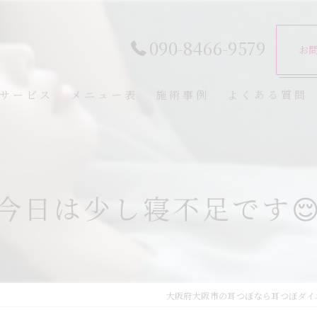
090-8466-9579
お
サービス
メニュー表
施術事例
よくある質問
今日は少し寝不足です
大阪府大阪市の耳つぼなら耳つぼダイ