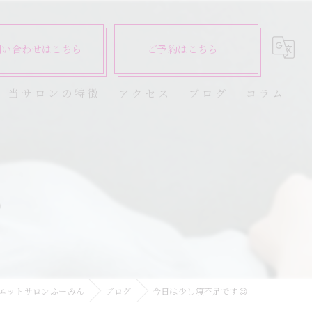
問い合わせはこちら
ご予約はこちら
当サロンの特徴
アクセス
ブログ
コラム
ダイエット
健康

美容エステ
食欲
痩身
エットサロンふーみん
ブログ
今日は少し寝不足です😌