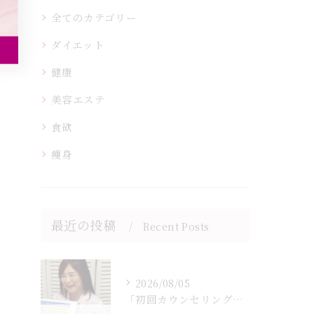
全てのカテゴリー
ダイエット
健康
美容エステ
食欲
痩身
最近の投稿
Recent Posts
2026/08/05
「初回カウンセリングでは何をするの？」