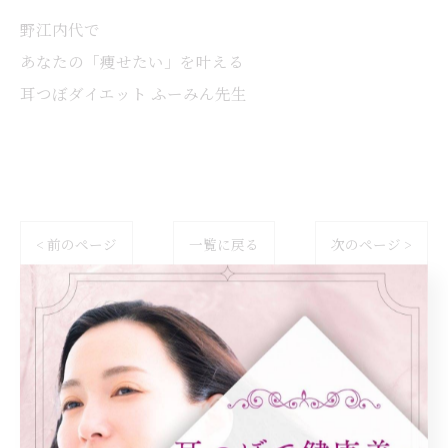
野江内代で
あなたの「痩せたい」を叶える
耳つぼダイエット ふーみん先生
< 前のページ
一覧に戻る
次のページ >
カテゴリー
Categories
全てのカテゴリー
ダイエット