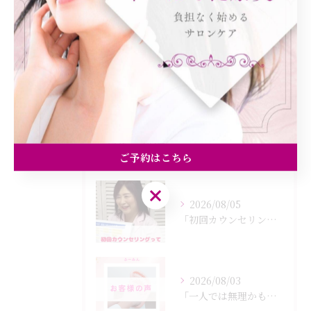
美容エステ
食欲
痩身
最近の投稿
Recent Posts
ご予約はこちら
ご予約はこちら
2026/08/05
「初回カウンセリングでは何をするの？」
2026/08/03
「一人では無理かも…」