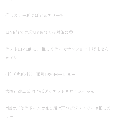
推しカラー耳つぼジュエリー✨
LIVE前の 気分UP＆むくみ対策に😊
ラストLIVE前に、 推しカラーでテンション上げません
か？✨
6粒（片耳3粒） 通常1980円→1500円
大阪市都島区 耳つぼダイエットサロンふーみん
#嵐 #京セラドーム #推し活 #耳つぼジュエリー #推しカ
ラー