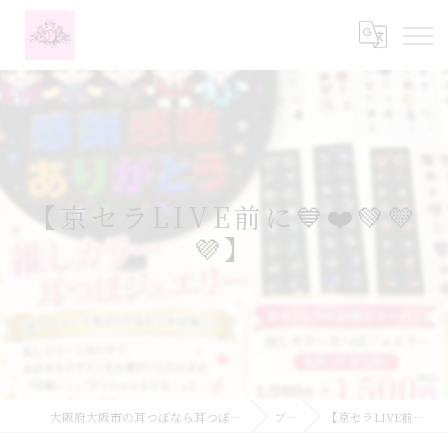
【京セラLIVE前に💙❤️💚💛
💜】
大阪府大阪市の耳つぼなら耳つぼダイエットサロンふーみん
ブログ
【京セラLIVE前に💙❤️💚💛💜】