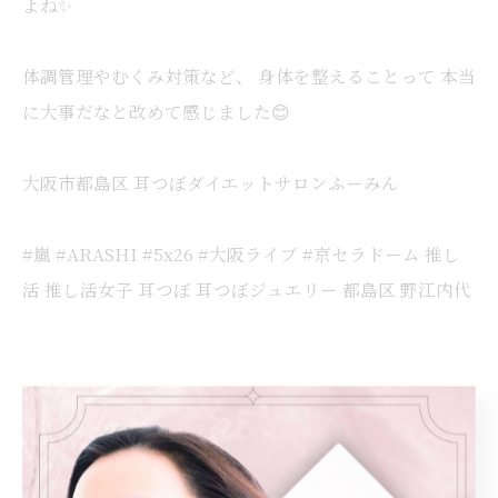
よね✨
体調管理やむくみ対策など、 身体を整えることって 本当
に大事だなと改めて感じました😊
大阪市都島区 耳つぼダイエットサロンふーみん
#嵐 #ARASHI #5x26 #大阪ライブ #京セラドーム 推し
活 推し活女子 耳つぼ 耳つぼジュエリー 都島区 野江内代
< 前のページ
一覧に戻る
次のページ >