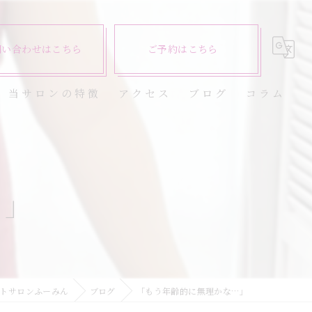
問い合わせはこちら
ご予約はこちら
当サロンの特徴
アクセス
ブログ
コラム
ダイエット
健康
…」
美容エステ
食欲
痩身
トサロンふーみん
ブログ
「もう年齢的に無理かな…」