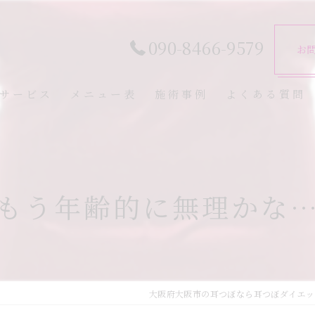
090-8466-9579
お
サービス
メニュー表
施術事例
よくある質問
もう年齢的に無理かな
大阪府大阪市の耳つぼなら耳つぼダイエッ