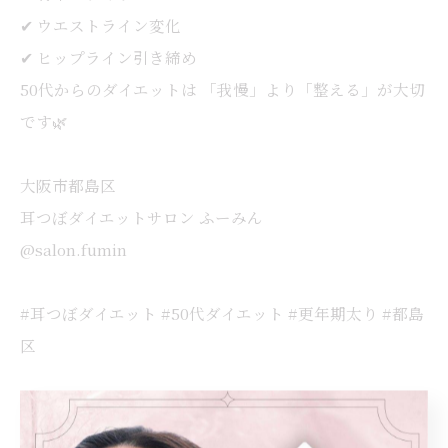
✔ ウエストライン変化
✔ ヒップライン引き締め
50代からのダイエットは 「我慢」より「整える」が大切
です🌿
大阪市都島区
耳つぼダイエットサロン ふーみん
@salon.fumin
#耳つぼダイエット #50代ダイエット #更年期太り #都島
区