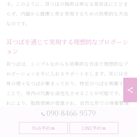
す。このように、耳つぼの施術は単なる美容法にとどま
らず、内面から健康と美を実現するための効果的な方法
なのです。
耳つぼを通じて実現する理想的なプロポーシ
ョン
耳つぼは、シンプルながらも効果的な方法で理想的なプ
ロポーションを手に入れるサポートをします。耳には全
身の様々なつぼが集まっており、特定のつぼを刺激する
ことで、体内の代謝を活性化させることが可能です。こ
れにより、脂肪燃焼が促進され、自然な形での体重管理
090-8466-9579
が可能になります。例えば、ダイエットだけでなく、ボ
ディラインを整えるためのつぼも存在し、多くの利用者
Web予約
LINE予約
がこの効果を実感しています。また、耳つぼは薬や器具