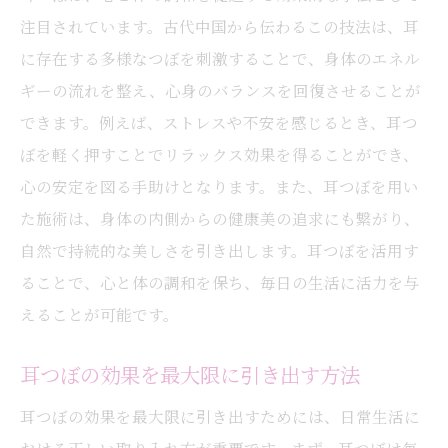
耳つぼを中心にしたライフスタイルの提案
注目されています。古代中国から伝わるこの技法は、耳
耳つぼセラピーがもたらす生活の変革
に存在する多様なつぼを刺激することで、身体のエネル
耳つぼで実現する自然派美容の実践
ギーの流れを整え、心身のバランスを回復させることが
耳つぼと共に歩む人生の美的向上
できます。例えば、ストレスや不安を感じるとき、耳つ
耳つぼが促進する持続可能な美容法
ぼを軽く押すことでリラックス効果を得ることができ、
心の安定を図る手助けとなります。また、耳つぼを用い
耳つぼから始める美と健康の新習慣
た施術は、身体の内側からの健康美の追求にも繋がり、
自然で持続的な美しさを引き出します。耳つぼを活用す
ることで、心と体の調和を保ち、毎日の生活に活力を与
えることが可能です。
耳つぼの効果を最大限に引き出す方法
耳つぼの効果を最大限に引き出すためには、日常生活に