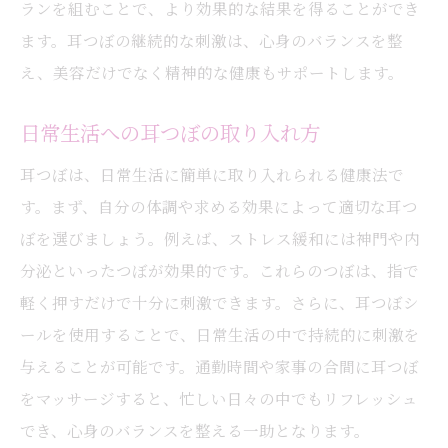
ランを組むことで、より効果的な結果を得ることができ
スタイル
ます。耳つぼの継続的な刺激は、心身のバランスを整
耳つぼで感じる日々の変化と活力
え、美容だけでなく精神的な健康もサポートします。
耳つぼで得られる自然な健康美の魅力
耳つぼの美容効果を体感したユーザーの声
日常生活への耳つぼの取り入れ方
耳つぼによる美肌効果のメカニズム
耳つぼは、日常生活に簡単に取り入れられる健康法で
耳つぼを通じて実現する理想的なプロポー
す。まず、自分の体調や求める効果によって適切な耳つ
ション
ぼを選びましょう。例えば、ストレス緩和には神門や内
耳つぼセラピーで得た健康美体験談
分泌といったつぼが効果的です。これらのつぼは、指で
耳つぼが導く新たな美容の可能性
軽く押すだけで十分に刺激できます。さらに、耳つぼシ
耳つぼ施術の魅力を広げるために
ールを使用することで、日常生活の中で持続的に刺激を
耳つぼがもたらす恒久的な健康と美しさ
与えることが可能です。通勤時間や家事の合間に耳つぼ
をマッサージすると、忙しい日々の中でもリフレッシュ
耳つぼを活用した健康管理の基本
でき、心身のバランスを整える一助となります。
耳つぼによる体調改善の実例