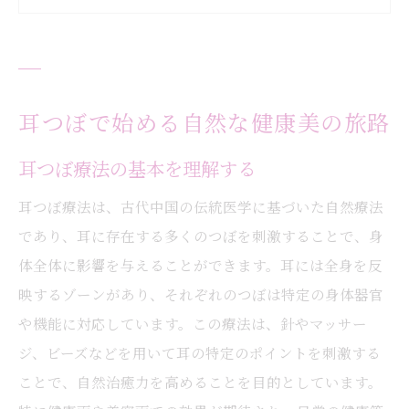
耳つぼで得られる心身のリラクゼーション
耳つぼを活用した心と体の調和
耳つぼの効果を最大限に引き出す方法
耳つぼの力で内側から輝く健康美を実現
耳つぼで始める自然な健康美の旅路
耳つぼがもたらす体内エネルギーバランス
耳つぼ療法の基本を理解する
の改善
耳つぼ療法は、古代中国の伝統医学に基づいた自然療法
耳つぼの施術で得られる身体の変化
であり、耳に存在する多くのつぼを刺激することで、身
耳つぼを利用した理想的なボディメイク
体全体に影響を与えることができます。耳には全身を反
耳つぼで免疫力を高める
映するゾーンがあり、それぞれのつぼは特定の身体器官
耳つぼの効果を証明する実例
や機能に対応しています。この療法は、針やマッサー
耳つぼが促す自然な健康美へのステップ
ジ、ビーズなどを用いて耳の特定のポイントを刺激する
耳つぼの秘密：恒久的な美しさを手に入れる方
ことで、自然治癒力を高めることを目的としています。
法