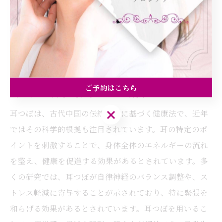
耳つぼの秘密：恒久的な美しさを手
に入れる方法
ご予約はこちら
耳つぼの科学的根拠とその効果
ご予約はこちら
耳つぼは、古代中国の伝統医学に基づく健康法で、近年
ではその科学的根拠も注目されています。耳の特定のポ
イントを刺激することで、身体全体のエネルギーの流れ
を整え、健康を促進する効果があるとされています。多
くの研究では、耳つぼが自律神経のバランス調整や、ス
トレス軽減に寄与することが示されており、特に緊張を
和らげる効果があるとされています。耳つぼを用いるこ