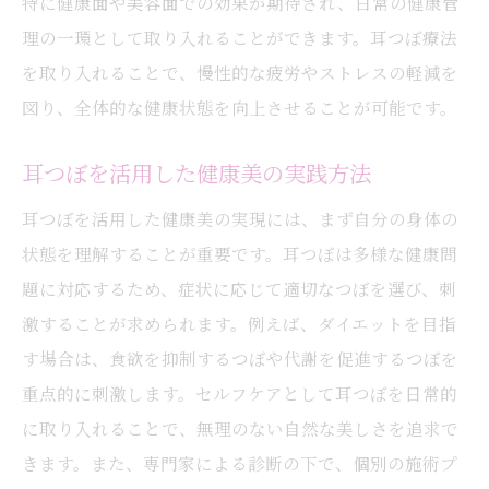
特に健康面や美容面での効果が期待され、日常の健康管
耳つぼの科学的根拠とその効果
理の一環として取り入れることができます。耳つぼ療法
耳つぼを用いた美容法の全貌
を取り入れることで、慢性的な疲労やストレスの軽減を
図り、全体的な健康状態を向上させることが可能です。
耳つぼの秘訣を明かす専門家インタビュー
耳つぼを使ったセルフケアの実践
耳つぼを活用した健康美の実践方法
耳つぼで得られる持続的な美容効果
耳つぼを活用した健康美の実現には、まず自分の身体の
耳つぼセラピーで開花する内なる美しさ
状態を理解することが重要です。耳つぼは多様な健康問
耳つぼで日常に新たなエネルギーを取り入れる
題に対応するため、症状に応じて適切なつぼを選び、刺
耳つぼを利用した朝のエネルギーチャージ
激することが求められます。例えば、ダイエットを目指
職場でできる耳つぼケアのテクニック
す場合は、食欲を抑制するつぼや代謝を促進するつぼを
耳つぼを通じた夜のリラクゼーション法
重点的に刺激します。セルフケアとして耳つぼを日常的
耳つぼと共に過ごす充実した日常生活
に取り入れることで、無理のない自然な美しさを追求で
きます。また、専門家による診断の下で、個別の施術プ
耳つぼがもたらすストレスフリーなライフ