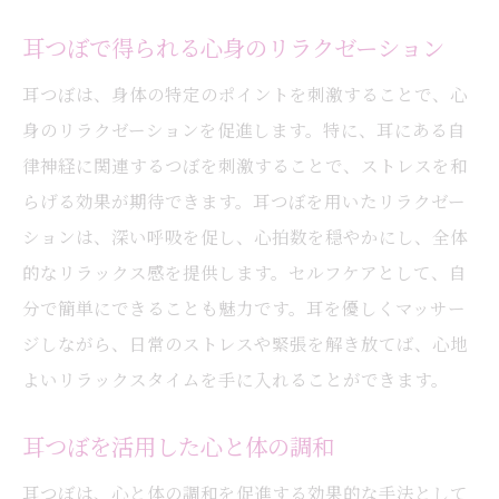
耳つぼで始めるトータルビューティーケア
耳つぼで得られる心身のリラクゼーション
耳つぼの継続的な施術がもたらす持続効果
耳つぼは、身体の特定のポイントを刺激することで、心
耳つぼ施術が健康美を支える理由
身のリラクゼーションを促進します。特に、耳にある自
耳つぼで実現する長期的な健康予防
律神経に関連するつぼを刺激することで、ストレスを和
耳つぼで身体のバランスを整える方法を探る
らげる効果が期待できます。耳つぼを用いたリラクゼー
耳つぼがもたらす身体バランスの調整法
ションは、深い呼吸を促し、心拍数を穏やかにし、全体
耳つぼを活用したホリスティックな健康法
的なリラックス感を提供します。セルフケアとして、自
分で簡単にできることも魅力です。耳を優しくマッサー
耳つぼで得る心身の調和と安定
ジしながら、日常のストレスや緊張を解き放てば、心地
耳つぼを通じた自然治癒力の向上
よいリラックスタイムを手に入れることができます。
耳つぼ施術で体感する身体のバランス改善
耳つぼを用いた自己診断とセルフケア
耳つぼを活用した心と体の調和
耳つぼで叶える自然で美しいライフスタイル
耳つぼは、心と体の調和を促進する効果的な手法として