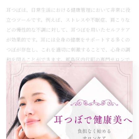
耳つぼは、日常生活における健康管理において非常に役
立つツールです。例えば、ストレスや不眠症、肩こりな
どの慢性的な不調に対して、耳つぼを用いたセルフケア
が効果的です。耳には全身の健康をサポートする多くの
つぼが存在し、これを適切に刺激することで、心身の調
和を図ることができます。都島区内代町の専門サロンで
は、個々のニーズに合わせた耳つぼの選び方を提案し、
日常生活に無理なく取り入れる方法を紹介しています。
耳つぼジュエリーなどを利用すれば、自宅でも簡単にケ
アが可能です。これにより、忙しい日常の中でも効率的
に健康を管理し、自然な形で心身のバランスを整えるこ
とができます。
耳つぼで実感する心身のリフレッシュ