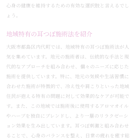
耳つぼ体験後の健康維持方法
心身の健康を維持するための有効な選択肢と言えるでし
地域住民が語る耳つぼの健康効果
ょう。
耳つぼ刺激で心と身体のリフレッシュ
地域特有の耳つぼ施術法を紹介
耳つぼリフレッシュの基本ステップ
心身の疲れを癒す耳つぼポイント
大阪市都島区内代町では、地域特有の耳つぼ施術法が人
リフレッシュに最適な耳つぼの選び方
気を集めています。地元の施術者は、伝統的な手法と現
代的なアプローチを組み合わせ、個々のニーズに応じた
耳つぼリフレッシュ体験談
施術を提供しています。特に、地元の気候や生活習慣に
耳つぼを使ったセルフリフレッシュ法
合わせた施術が特徴的で、冷え性や肩こりといった地域
リフレッシュに必要な耳つぼの知識
住民が抱える特有の問題に対して効果的なケアが可能で
耳つぼを活用した健康と美の新しい提案
す。また、この地域では施術後に使用するアロマオイル
耳つぼで始めるヘルシーライフ
やハーブを独自にブレンドし、より一層のリラクゼーシ
美容と健康を両立する耳つぼ提案
ョン効果を生み出しています。耳つぼ刺激と組み合わせ
耳つぼを活用した新しいライフスタイル
ることで、心身のバランスを整え、日常の疲れを癒す総