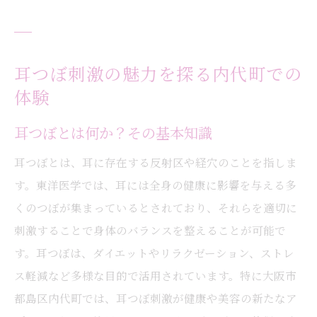
地域特有の耳つぼ施術法を紹介
耳つぼと伝統医学の関係
耳つぼ体験を最大限に活用する方法
耳つぼ刺激の魅力を探る内代町での
耳つぼがもたらす心身のバランス改善法
体験
耳つぼでストレスを軽減する方法
耳つぼとは何か？その基本知識
心身の調和をもたらす耳つぼの役割
耳つぼとは、耳に存在する反射区や経穴のことを指しま
耳つぼがもたらす具体的な健康効果
す。東洋医学では、耳には全身の健康に影響を与える多
バランス改善に効果的な耳つぼの選び方
くのつぼが集まっているとされており、それらを適切に
耳つぼと日常生活の健康管理
刺激することで身体のバランスを整えることが可能で
耳つぼで実感する心身のリフレッシュ
す。耳つぼは、ダイエットやリラクゼーション、ストレ
大阪市内代町で耳つぼの効果を実感
ス軽減など多様な目的で活用されています。特に大阪市
内代町で提供される耳つぼ施術の特徴
都島区内代町では、耳つぼ刺激が健康や美容の新たなア