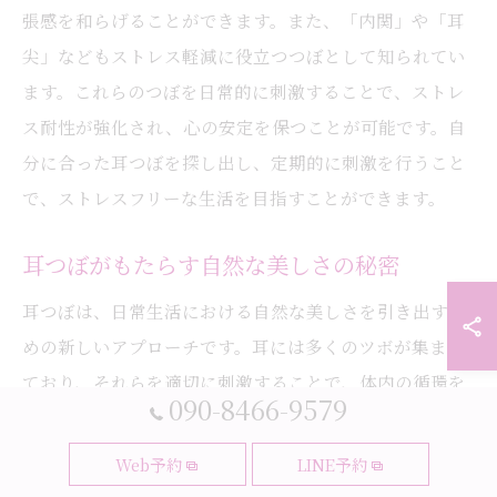
張感を和らげることができます。また、「内関」や「耳
尖」などもストレス軽減に役立つつぼとして知られてい
ます。これらのつぼを日常的に刺激することで、ストレ
ス耐性が強化され、心の安定を保つことが可能です。自
分に合った耳つぼを探し出し、定期的に刺激を行うこと
で、ストレスフリーな生活を目指すことができます。
耳つぼがもたらす自然な美しさの秘密
耳つぼは、日常生活における自然な美しさを引き出すた
めの新しいアプローチです。耳には多くのツボが集まっ
ており、それらを適切に刺激することで、体内の循環を
090-8466-9579
促進し、自然な美しさを引き出すことができます。特
に、大阪市都島区内代町で提供される耳つぼ施術は、専
Web予約
LINE予約
門的な指導の下で行われるため、効果的かつ安全に美し