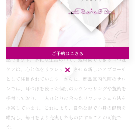
耳つぼは、心身のリフレッシュに驚くべき効果をもたら
します。特に大阪市都島区内代町では、耳つぼ刺激を通
じて多くの人々が日々の疲れを解消しています。耳の特
定のつぼを刺激することで、自律神経が整い、ストレス
が軽減されるため、心身ともにリラックスした状態を実
ご予約はこちら
感できます。多忙な生活の中で、短時間でできる耳つぼ
ご予約はこちら
ケアは、心と体をリフレッシュさせる新しいアプローチ
として注目されています。さらに、都島区内代町のサロ
ンでは、耳つぼを使った個別のカウンセリングや施術を
提供しており、一人ひとりに合ったリフレッシュ方法を
提案しています。これにより、自然な形で心身の健康を
維持し、毎日をより充実したものにすることが可能で
す。