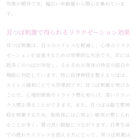
効果が期待でき、幅広い年齢層から関心を集めていま
入れる
す。
耳つぼと美容効果の関係
ストレスケアに適した耳つぼの選び方
耳つぼ刺激で得られるリラクゼーション効果
耳つぼがもたらす自然な美しさの秘密
耳つぼ刺激は、日々のストレスを軽減し、心身のリラク
美容と健康を両立する耳つぼケア
ゼーションを促進するための効果的な方法です。耳には
耳つぼで肌のコンディションを整える方法
数多くのつぼが存在し、それぞれが身体の特定の部位や
心と身体が輝く耳つぼライフスタイル
機能に対応しています。特に自律神経を整えるつぼは、
内代町での耳つぼ体験がもたらす健康サポート
ストレス緩和にとても効果的です。耳つぼ刺激を受ける
ことで、心理的緊張やイライラ感を和らげ、深いリラッ
耳つぼ施術が体調管理に与える影響
クス感を得ることができます。また、耳つぼは副交感神
地域密着型の耳つぼサポート体制
経を刺激するため、施術後には心地よい眠気が感じられ
耳つぼを通じた生活習慣の改善
ることが多く、質の良い睡眠につながります。日常生活
耳つぼで免疫力アップを目指す
での疲れやストレスを抱える方にとって、耳つぼ刺激は