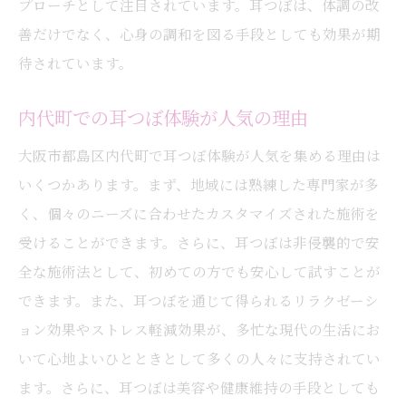
地元で評判の耳つぼサロンを探る
プローチとして注目されています。耳つぼは、体調の改
善だけでなく、心身の調和を図る手段としても効果が期
お客様の声：耳つぼ体験の感想と効果
待されています。
耳つぼ施術がもたらす地域貢献
内代町で耳つぼを体験するメリット
内代町での耳つぼ体験が人気の理由
耳つぼ施術を受ける際の注意点
大阪市都島区内代町で耳つぼ体験が人気を集める理由は
日常に取り入れる耳つぼの新しいアプローチ
いくつかあります。まず、地域には熟練した専門家が多
自宅でできる耳つぼセルフケアの方法
く、個々のニーズに合わせたカスタマイズされた施術を
耳つぼジュエリーを活用した健康管理
受けることができます。さらに、耳つぼは非侵襲的で安
日常生活に取り入れる耳つぼのコツ
全な施術法として、初めての方でも安心して試すことが
耳つぼを取り入れる際の心構え
できます。また、耳つぼを通じて得られるリラクゼーシ
家族で楽しむ耳つぼケア
ョン効果やストレス軽減効果が、多忙な現代の生活にお
いて心地よいひとときとして多くの人々に支持されてい
耳つぼを継続するためのヒント
ます。さらに、耳つぼは美容や健康維持の手段としても
耳つぼでストレスを軽減し自然な美しさを手に