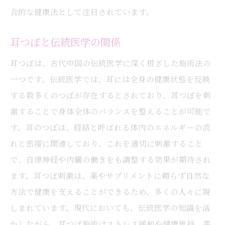
耳つぼで叶える健康美の秘訣
合的な健康法として注目されています。
耳つぼを取り入れた日常の楽しみ方
耳つぼと伝統医学の関係
未来の健康と美しさを支える耳つぼ活用法
耳つぼは、古代中国の伝統医学に深く根ざした施術法の
一つです。伝統医学では、耳には全身の健康状態を反映
する数多くのつぼが存在するとされており、耳つぼを刺
激することで身体全体のバランスを整えることが可能で
す。耳のつぼは、経絡と呼ばれる体内のエネルギーの流
れと密接に関連しており、これを適切に刺激すること
で、自律神経や内臓の働きをも調整する効果が期待され
ます。耳つぼ刺激は、薬やサプリメントに頼らず自然な
方法で健康を支えることができるため、多くの人々に親
しまれています。現代においても、伝統医学の知識を活
かしながら、耳つぼ施術はストレス緩和や健康維持、美