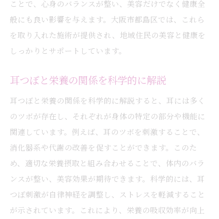
耳つぼ施術を受ける前の準備と心構え
ことで、心身のバランスが整い、美容だけでなく健康全
サロンでの耳つぼ体験後のアフターケア
般にも良い影響を与えます。大阪市都島区では、これら
を取り入れた施術が提供され、地域住民の美容と健康を
耳つぼ施術がもたらす美肌効果
しっかりとサポートしています。
耳つぼサロンでの施術の流れとポイント
耳つぼで叶えるリラックスと美しさの両立
耳つぼと栄養の関係を科学的に解説
耳つぼ施術で得られるリラックス効果
耳つぼと栄養の関係を科学的に解説すると、耳には多く
ストレスケアとしての耳つぼの役割
のツボが存在し、それぞれが身体の特定の部分や機能に
耳つぼを通じて心身のバランスを整える
関連しています。例えば、耳のツボを刺激することで、
リラックスと美容を同時に実現する方法
消化器系や代謝の改善を促すことができます。このた
耳つぼがもたらす心理的な効果
め、適切な栄養摂取と組み合わせることで、体内のバラ
耳つぼで癒されながら美しさを追求する
ンスが整い、美容効果が期待できます。科学的には、耳
耳つぼと栄養で理想の美しさを実現する方法
つぼ刺激が自律神経を調整し、ストレスを軽減すること
が示されています。これにより、栄養の吸収効率が向上
耳つぼと栄養を組み合わせた美容法のメリ