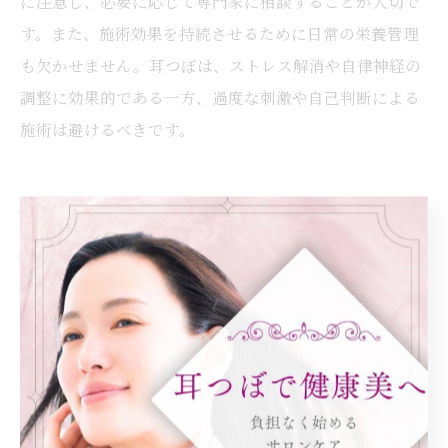
に注意し、必要に応じて専門家に相談することが大切で
す。また、施術効果を持続させるために日常の栄養管理
も欠かせません。耳つぼは、ストレス解消や自律神経の
調整に効果的である一方、過度な刺激や自己判断による
施術は避けるべきです。
耳つぼと栄養の力で健康美を手に入
れる
耳つぼがもたらす内側からの美しさ
耳つぼは、身体の内部からの美しさを引き出すための効
果的な手法として注目されています。耳には多くのつぼ