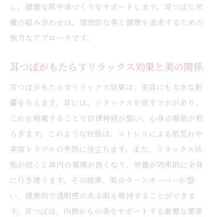
し、健康な肌や体づくりをサポートします。耳つぼと栄
ット
養の組み合わせは、理想的な美と健康を追求するための
理想的な美容を実現するための栄養管理
強力なアプローチです。
耳つぼがもたらす美容効果を最大化するポ
イント
耳つぼがもたらすリラックス効果と美の関係
栄養と耳つぼによる肌質改善の方法
耳つぼがもたらすリラックス効果は、美容にも大きな影
耳つぼで理想のプロポーションを目指す
響を与えます。耳には、リラックスを促すツボがあり、
長期的に美しさを保つための耳つぼ活用法
これを刺激することで自律神経が整い、心身の緊張が和
大阪市のプライベートサロンで耳つぼを体験
らぎます。このような状態は、ストレスによる肌荒れや
プライベートサロンでリラックスできる耳
美容トラブルの予防に役立ちます。また、リラックス状
つぼ体験
態が続くと体内の循環が良くなり、栄養が効率的に全身
大阪市のサロンで味わう特別な耳つぼ施術
に行き渡ります。その結果、肌のターンオーバーが整
い、健康的で透明感のある肌を維持することができま
プライベートサロンが提供する耳つぼの特
す。耳つぼは、内側からの美をサポートする重要な要素
典