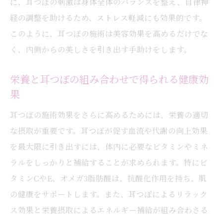
に、耳つぼの刺激は身体全体のバランスを整え、自律神
初めての耳つぼ施術の流れと注意点
経の調整を助けるため、ストレス軽減にも効果的です。
耳つぼと栄養の力で健康美を手に入れる
このように、耳つぼの施術は美容効果を高めるだけでな
耳つぼがもたらす内側からの美しさ
く、内側からの美しさを引き出す手助けをします。
栄養のバランスが美容にもたらす影響
栄養と耳つぼの組み合わせで得られる健康効
耳つぼと栄養の相乗効果で得る美容の秘訣
果
健康美を維持するための耳つぼ活用法
耳つぼの施術効果をさらに高めるためには、栄養の適切
日常生活に取り入れる耳つぼと栄養のコツ
な摂取が重要です。耳つぼが促す血流や代謝の向上効果
耳つぼと栄養を用いたホリスティックアプ
を最大限に引き出すには、体内に必要なビタミンやミネ
ローチ
ラルをしっかりと補給することが求められます。特にビ
内代町のサロンで耳つぼ美容法を試そう
タミンCやE、オメガ3脂肪酸は、抗酸化作用を持ち、肌
初めての方におすすめの耳つぼサロン
の健康をサポートします。また、耳つぼによるリラック
内代町で人気の耳つぼサロンの選び方
ス効果と栄養摂取によるエネルギー補給が組み合わさる