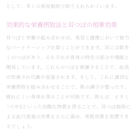
として、多くの美容施術で取り入れられています。
耳つぼ施術が受けられる大阪市の隠れ家サ
ロン紹介
効果的な栄養摂取法と耳つぼの相乗効果
耳つぼ体験を通じて得られるプライベート
耳つぼと栄養の組み合わせは、美容と健康において強力
空間の魅力
なパートナーシップを築くことができます。耳には数多
選ばれる大阪市の耳つぼサロンの特徴
くのつぼがあり、それぞれが身体の特定の部分や機能と
耳つぼが導く新しい美容の可能性
関係しています。これらのつぼを刺激することで、血流
耳つぼが拓く未来の美容法
が改善され代謝が促進されます。そして、これに適切な
耳つぼがもたらす新しい健康美の提案
栄養摂取を組み合わせることで、肌の調子が整ったり、
耳つぼ施術を活用した最新美容トレンド
疲れにくい身体を得ることが可能です。例えば、ビタミ
耳つぼによる美容業界への影響
ンCやEといった抗酸化物質を摂ることで、耳つぼ施術に
耳つぼの効果を引き出す新しい施術法
よる血行促進の効果をさらに高め、美肌効果を実感でき
るでしょう。
耳つぼが導く個々の美しさの可能性