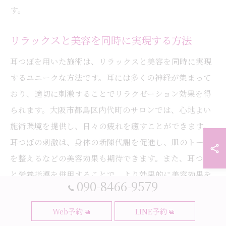
す。
リラックスと美容を同時に実現する方法
耳つぼを用いた施術は、リラックスと美容を同時に実現
するユニークな方法です。耳には多くの神経が集まって
おり、適切に刺激することでリラクゼーション効果を得
られます。大阪市都島区内代町のサロンでは、心地よい
施術環境を提供し、日々の疲れを癒すことができます。
耳つぼの刺激は、身体の新陳代謝を促進し、肌のトーン
を整えるなどの美容効果も期待できます。また、耳つぼ
と栄養指導を併用することで、より効果的に美容効果を
090-8466-9579
引き出すことが可能です。例えば、ビタミンやミネラル
の適切な摂取は、耳つぼの効果を最大限に高め、内側か
Web予約
LINE予約
ら輝く美しさをサポートします。これにより、ストレス