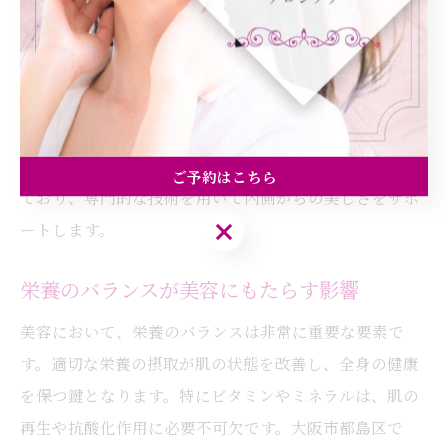
が存在し、これらを刺激することで全身のバランスを整
えることができます。特に自律神経に影響を与えるつぼ
が多く、ストレスの緩和やリラクゼーション効果が期待
できます。これにより、肌の調子を整えたり、全体的な
健康状態を改善することが可能です。大阪市都島区で
は、耳つぼを活用した美容法を取り入れるサロンが増え
ご予約はこちら
ており、専門的な技術を用いて内側からの美しさをサポ
ご予約はこちら
ートします。
栄養のバランスが美容にもたらす影響
美容において、栄養のバランスは非常に重要な要素で
す。適切な栄養の摂取が肌の状態を改善し、全身の健康
を保つ鍵となります。特にビタミンやミネラルは、肌の
再生や抗酸化作用に必要不可欠です。大阪市都島区で