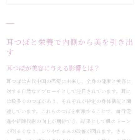
耳つぼと栄養の関係を科学的に解説
耳つぼがもたらすリラックス効果と美の関
係
効果的な栄養摂取法と耳つぼの相乗効果
耳つぼと栄養で内側から美を引き出
耳つぼ施術の前後に摂るべき栄養素
す
大阪市都島区の耳つぼサロンで体験する美の秘
耳つぼが美容に与える影響とは？
密
地域で評判のサロンで耳つぼ体験を
耳つぼは古代中国の医療に由来し、全身の健康と美容に
対する自然なアプローチとして注目されています。耳に
大阪市のサロンが提供する耳つぼ施術の特
は数多くのつぼがあり、それぞれが特定の身体機能と関
徴
連しています。これらのつぼを刺激することで、血行促
耳つぼの施術工程を詳しく解説
進や新陳代謝の向上が期待でき、結果として肌のトーン
サロンでの耳つぼ体験者の声
が明るくなり、シワやたるみの改善が図れます。さら
専門家が語る耳つぼサロンの魅力