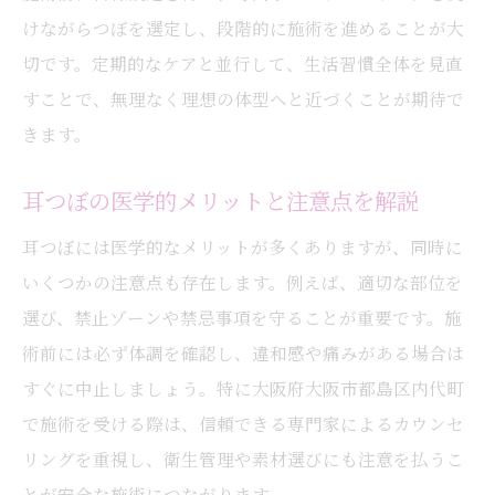
けながらつぼを選定し、段階的に施術を進めることが大
都島区内代町で耳つぼを安全に楽しむ方法
切です。定期的なケアと並行して、生活習慣全体を見直
耳つぼを安心して楽しむための実践法
すことで、無理なく理想の体型へと近づくことが期待で
耳つぼ施術場所の選び方と安全ポイント
きます。
都島区で耳つぼを活用する際の注意事項
耳つぼの医学的メリットと注意点を解説
耳つぼ施術後のトラブル対応と相談方法
耳つぼを快適に続けるためのアドバイス
耳つぼには医学的なメリットが多くありますが、同時に
安全な耳つぼ生活を送るための基本知識
いくつかの注意点も存在します。例えば、適切な部位を
選び、禁止ゾーンや禁忌事項を守ることが重要です。施
術前には必ず体調を確認し、違和感や痛みがある場合は
すぐに中止しましょう。特に大阪府大阪市都島区内代町
で施術を受ける際は、信頼できる専門家によるカウンセ
リングを重視し、衛生管理や素材選びにも注意を払うこ
とが安全な施術につながります。