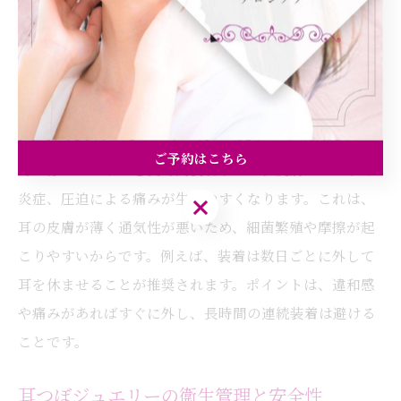
術前に耳の一部で反応を確認します。ポイントは、異常
が出た場合すぐに使用を中止し、専門家に相談すること
です。
長時間装着による耳つぼの肌リスク解説
ご予約はこちら
耳つぼジュエリーを長時間装着すると、皮膚のかぶれや
炎症、圧迫による痛みが生じやすくなります。これは、
ご予約はこちら
耳の皮膚が薄く通気性が悪いため、細菌繁殖や摩擦が起
こりやすいからです。例えば、装着は数日ごとに外して
耳を休ませることが推奨されます。ポイントは、違和感
や痛みがあればすぐに外し、長時間の連続装着は避ける
ことです。
耳つぼジュエリーの衛生管理と安全性