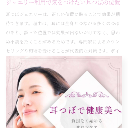
ジュエリー利用で気をつけたい耳つぼの位置
耳つぼジュエリーは、正しい位置に貼ることで効果が期
待できます。理由は、耳には全身とつながる多くのつぼ
があり、誤った位置では効果が出ないだけでなく、思わ
ぬ不調を招くことがあるためです。専門家によるカウン
セリングや施術を受けることが代表的な対策です。ポイ
ントは、自己流で位置を決めず、信頼できる施術者に相
談することです。
耳つぼ施術の際のアレルギー予防方法
耳つぼ施術時のアレルギー予防には、素材選びと事前の
パッチテストが有効です。理由は、金属アレルギーや接
着剤によるかぶれが発生しやすいためです。具体的に
は、医療用テープやアレルギーフリー素材を選択し、施