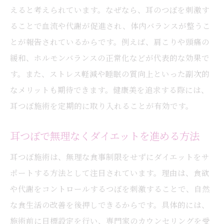
耳つぼ選びで注意したい素材とアレルギー
えると考えられています。なぜなら、耳のつぼを刺激す
アレルギー予防に役立つ耳つぼ素材の知識
ることで血流や代謝が促進され、体内バランスが整うこ
とが報告されているからです。例えば、肩こりや頭痛の
耳つぼジュエリーの素材選択と安全性
緩和、ホルモンバランスの正常化などが代表的な効果で
金属アレルギーと耳つぼ施術の関係性
す。また、ストレス軽減や睡眠の質向上といった副次的
耳つぼ施術時の素材選びと医学的な配慮
なメリットも期待できます。健康美を追求する際には、
安心して耳つぼを装着するための素材選択
耳つぼ施術を定期的に取り入れることが有効です。
禁止ゾーンを避ける耳つぼ施術のコツ
耳つぼの禁止ゾーンを正しく理解する
耳つぼで無理なくダイエットを進める方法
安全な耳つぼ施術のためのエリア確認法
耳つぼ施術は、無理な食事制限をせずにダイエットをサ
耳つぼジュエリーの安全な位置選びのコツ
ポートする方法として注目されています。理由は、食欲
禁止ゾーンを避けるための医学的根拠
や代謝をコントロールするつぼを刺激することで、自然
な食生活の改善を後押しできるからです。具体的には、
耳つぼ施術でやってはいけないポイント
施術前に目標設定を行い、専門家のカウンセリングを受
耳つぼの禁止部位を守る重要な理由