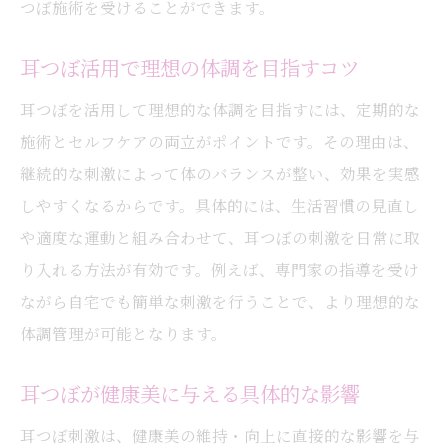
つぼ施術を受けることができます。
正しい耳つぼの選び方と健康への影響
耳つぼ活用で理想の体調を目指すコツ
耳つぼ施術で守りたい安全基準について
耳つぼを長く活用するための注意事項
耳つぼを活用して理想的な体調を目指すには、定期的な
施術とセルフケアの両立がポイントです。その理由は、
長期間の耳つぼ使用による肌リスクと対策
継続的な刺激によって体のバランスが整い、効果を実感
耳つぼの長期装着で起こる肌トラブル例
しやすくなるからです。具体的には、生活習慣の見直し
耳つぼ利用による肌リスクの予防方法
や適度な運動と組み合わせて、耳つぼの刺激を日常に取
耳つぼ施術後の肌ケアと医学的注意点
り入れる方法が有効です。例えば、専門家の指導を受け
耳つぼジュエリー装着時の皮膚トラブル対
ながら自宅でも簡単な刺激を行うことで、より理想的な
策
体調管理が可能となります。
耳つぼを安全に長く使うためのコツ
耳つぼが健康美に与える具体的な影響
医学的見地から見る耳つぼの肌影響
アレルギー対策として素材選びの重要性
耳つぼ刺激は、健康美の維持・向上に直接的な影響を与