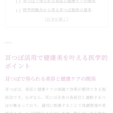
耳つぼで得られる美容と健康ケアの関係
医学的観点から見る耳つぼ施術の基本
耳つぼ活用で理想の体調を目指すコツ
耳つぼが健康美に与える具体的な影響
耳つぼで無理なくダイエットを進める方法
耳つぼの医学的メリットと注意点を解説
医学の視点から見た耳つぼ施術の安全性
耳つぼ活用で健康美を叶える医学的
ポイント
耳つぼ施術の安全性を医学的に検証する
耳つぼが身体へ与える影響とリスク管理
耳つぼで得られる美容と健康ケアの関係
耳つぼ施術時の衛生面と医学的な配慮
耳つぼは、美容と健康ケアの両面で効果が期待できる施
正しい知識で耳つぼトラブルを防ぐ方法
術法です。なぜなら、耳には全身の各部位と連動するつ
医学的根拠から考える耳つぼの有用性
ぼが集まっており、適切に刺激することで体調管理や美
耳つぼの安全活用に必要なポイント