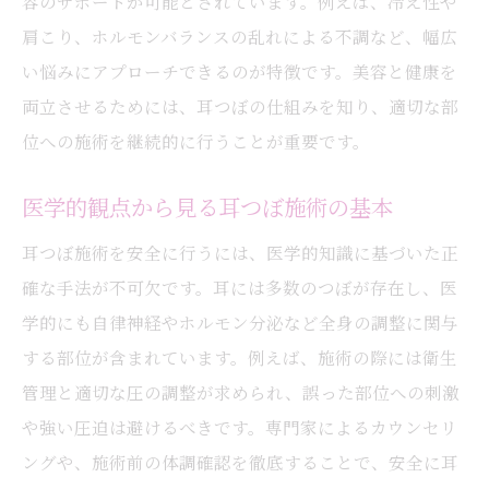
容のサポートが可能とされています。例えば、冷え性や
耳つぼジュエリーで注意すべき点を徹底解説
肩こり、ホルモンバランスの乱れによる不調など、幅広
耳つぼジュエリー使用時の必須注意点
い悩みにアプローチできるのが特徴です。美容と健康を
耳つぼジュエリーの医学的デメリットと対
両立させるためには、耳つぼの仕組みを知り、適切な部
策
位への施術を継続的に行うことが重要です。
ジュエリー利用で気をつけたい耳つぼの位
医学的観点から見る耳つぼ施術の基本
置
耳つぼ施術の際のアレルギー予防方法
耳つぼ施術を安全に行うには、医学的知識に基づいた正
確な手法が不可欠です。耳には多数のつぼが存在し、医
長時間装着による耳つぼの肌リスク解説
学的にも自律神経やホルモン分泌など全身の調整に関与
耳つぼジュエリーの衛生管理と安全性
する部位が含まれています。例えば、施術の際には衛生
安心して耳つぼを利用するための基礎知識
管理と適切な圧の調整が求められ、誤った部位への刺激
耳つぼを安全に使うための基礎ポイント
や強い圧迫は避けるべきです。専門家によるカウンセリ
耳つぼ施術前に知っておきたい医学知識
ングや、施術前の体調確認を徹底することで、安全に耳
耳つぼ活用時のトラブル予防とその方法