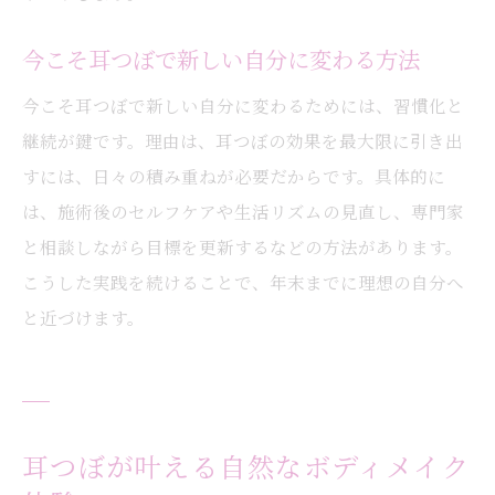
年末までに変化を実感する耳つぼ活用法
耳つぼで年末までに実感できる変化とは何
今こそ耳つぼで新しい自分に変わる方法
か
今こそ耳つぼで新しい自分に変わるためには、習慣化と
耳つぼ活用で短期間ボディチェンジを目指
継続が鍵です。理由は、耳つぼの効果を最大限に引き出
す
すには、日々の積み重ねが必要だからです。具体的に
耳つぼで変わる生活習慣とそのメリット
は、施術後のセルフケアや生活リズムの見直し、専門家
耳つぼの継続がもたらす成果を解説
と相談しながら目標を更新するなどの方法があります。
耳つぼを使った年末目標達成の具体策
こうした実践を続けることで、年末までに理想の自分へ
耳つぼ活用で新しい自分に出会う方法
と近づけます。
耳つぼが叶える自然なボディメイク