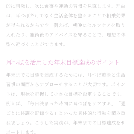
的に刺激し、次に食事や運動の習慣を見直します。理由
耳つぼダイエットで挫折しないポイント
は、耳つぼだけでなく生活全体を整えることで相乗効果
耳つぼ施術と食事管理のバランスを解説
が得られるからです。例えば、朝晩にセルフケアを取り
耳つぼを活かした継続的な目標達成方法
入れたり、施術後のアドバイスを守ることで、理想の体
耳つぼダイエットを成功へ導く工夫とは
型へ近づくことができます。
安心して続けられる耳つぼのポイント
耳つぼの安全性と副作用への正しい理解
耳つぼを活用した年末目標達成のポイント
耳つぼ施術を安心して受けるための基礎知
年末までに目標を達成するためには、耳つぼ施術と生活
識
習慣の両面からアプローチすることが大切です。ポイン
耳つぼダイエットのリスクと予防策を紹介
トは、現状を把握して小さな目標を設定することです。
耳つぼの専門家による正しい指導の重要性
例えば、「毎日決まった時間に耳つぼをケアする」「週
ごとに体調を記録する」といった具体的な行動を積み重
耳つぼ施術時のリラックス環境の選び方
ねましょう。こうした実践が、年末までの目標達成をサ
耳つぼの安全管理と信頼できる施術先選び
ポートします。