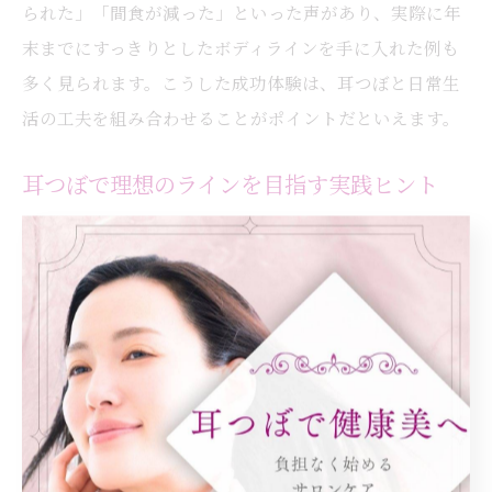
られた」「間食が減った」といった声があり、実際に年
末までにすっきりとしたボディラインを手に入れた例も
多く見られます。こうした成功体験は、耳つぼと日常生
活の工夫を組み合わせることがポイントだといえます。
耳つぼで理想のラインを目指す実践ヒント
耳つぼで理想のボディラインを目指すには、具体的な実
践が重要です。まず、専門家のカウンセリングを受け、
個々の体質や生活習慣に合わせたつぼへのアプローチを
行います。実践例として、食事前に耳つぼを刺激する、
週ごとに状態をチェックする、毎日の記録をつけるなど
が挙げられます。これらを組み合わせることで、年末ま
でに効率的な変化を実感しやすくなります。