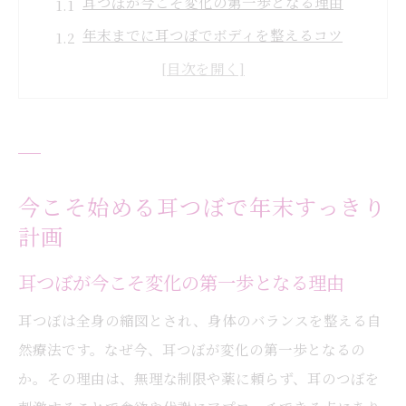
耳つぼが今こそ変化の第一歩となる理由
年末までに耳つぼでボディを整えるコツ
無理なく続ける耳つぼダイエットの始め方
耳つぼで目指すすっきりボディの実現法
耳つぼを活用した年末目標達成のポイント
今こそ耳つぼで新しい自分に変わる方法
耳つぼが叶える自然なボディメイク体験
今こそ始める耳つぼで年末すっきり
計画
耳つぼで自然なボディメイクを目指す流れ
耳つぼ施術が体型に与える変化の実感とは
耳つぼが今こそ変化の第一歩となる理由
耳つぼの効果的な刺激方法とその特徴
耳つぼは全身の縮図とされ、身体のバランスを整える自
自然療法としての耳つぼ体験の魅力解説
然療法です。なぜ今、耳つぼが変化の第一歩となるの
耳つぼを使った無理のない体型ケアの秘訣
か。その理由は、無理な制限や薬に頼らず、耳のつぼを
耳つぼで叶える健康的なボディメイク術