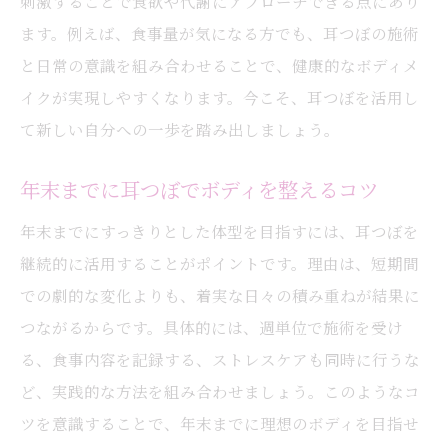
刺激することで食欲や代謝にアプローチできる点にあり
すっきりボディを目指すなら耳つぼケアを
ます。例えば、食事量が気になる方でも、耳つぼの施術
耳つぼケアがすっきりボディへ導く理由
と日常の意識を組み合わせることで、健康的なボディメ
耳つぼで感じる体型変化と成功体験の紹介
イクが実現しやすくなります。今こそ、耳つぼを活用し
て新しい自分への一歩を踏み出しましょう。
耳つぼで理想のラインを目指す実践ヒント
耳つぼと食生活のバランスで美しくなる方
年末までに耳つぼでボディを整えるコツ
法
年末までにすっきりとした体型を目指すには、耳つぼを
耳つぼケアの継続で得られるメリットとは
継続的に活用することがポイントです。理由は、短期間
耳つぼを活用したボディライン改善の実際
での劇的な変化よりも、着実な日々の積み重ねが結果に
大阪市都島区で注目の耳つぼ活用術
つながるからです。具体的には、週単位で施術を受け
耳つぼが大阪市都島区で注目される理由
る、食事内容を記録する、ストレスケアも同時に行うな
耳つぼ利用者の実例から学ぶ活用ポイント
ど、実践的な方法を組み合わせましょう。このようなコ
耳つぼ施術の流れと安心して受ける方法
ツを意識することで、年末までに理想のボディを目指せ