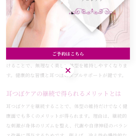
耳つぼと食生活のバランスで美しくなる方法
耳つぼケアは、食生活の見直しと組み合わせることでよ
り高い効果を発揮します。なぜなら、耳つぼ刺激による
食欲調整だけでなく、バランスの良い食事が体内環境の
安定に繋がるからです。例えば、野菜中心の食事や、規
ご予約はこちら
則正しい食事タイミングを意識しながら耳つぼ施術を続
けることで、無理なく美しい体型を維持しやすくなりま
ご予約はこちら
す。健康的な習慣と耳つぼのダブルサポートが鍵です。
耳つぼケアの継続で得られるメリットとは
耳つぼケアを継続することで、体型の維持だけでなく健
康面でも多くのメリットが得られます。理由は、継続的
な刺激が身体のリズムを整え、代謝や自律神経のバラン
ス改善に寄与するためです。例えば、冷え性や慢性的な