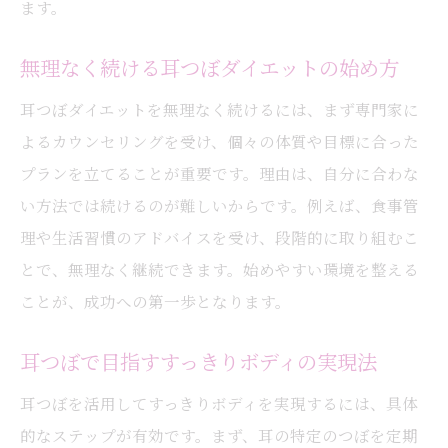
大阪市都島区で耳つぼが選ばれる背景とは
ます。
耳つぼを効果的に活用するためのコツ
無理なく続ける耳つぼダイエットの始め方
耳つぼで実感する地域密着型のサポート
耳つぼダイエットを無理なく続けるには、まず専門家に
理想の体型へ導く耳つぼの魅力を解説
よるカウンセリングを受け、個々の体質や目標に合った
耳つぼの魅力と体型変化の関係を徹底解説
プランを立てることが重要です。理由は、自分に合わな
耳つぼで無理なく目指す理想の体型とは
い方法では続けるのが難しいからです。例えば、食事管
耳つぼで叶う自然な美しさの秘訣を紹介
理や生活習慣のアドバイスを受け、段階的に取り組むこ
耳つぼがサポートする理想ラインの作り方
とで、無理なく継続できます。始めやすい環境を整える
耳つぼが選ばれる理由とその実感ポイント
ことが、成功への第一歩となります。
耳つぼの特徴を活かした体型改善の実際
耳つぼで目指すすっきりボディの実現法
耳つぼダイエットの効果的な続け方とは
耳つぼダイエットを効果的に続ける習慣術
耳つぼを活用してすっきりボディを実現するには、具体
耳つぼの貼り替え頻度とセルフケアのコツ
的なステップが有効です。まず、耳の特定のつぼを定期