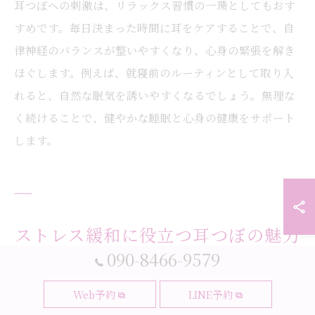
耳つぼへの刺激は、リラックス習慣の一環としてもおす
すめです。毎日決まった時間に耳をケアすることで、自
律神経のバランスが整いやすくなり、心身の緊張を解き
ほぐします。例えば、就寝前のルーティンとして取り入
れると、自然な眠気を誘いやすくなるでしょう。無理な
く続けることで、健やかな睡眠と心身の健康をサポート
します。
ストレス緩和に役立つ耳つぼの魅力
090-8466-9579
耳つぼでストレスを和らげる理由
Web予約
LINE予約
耳つぼは、ストレスによる自律神経の乱れを整える自然