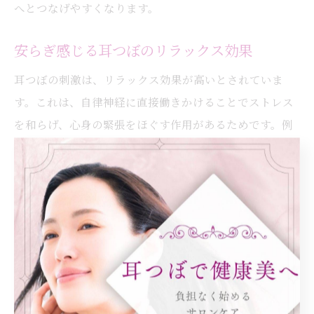
へとつなげやすくなります。
安らぎ感じる耳つぼのリラックス効果
耳つぼの刺激は、リラックス効果が高いとされていま
す。これは、自律神経に直接働きかけることでストレス
を和らげ、心身の緊張をほぐす作用があるためです。例
えば、サロン施術では専門スタッフが小さな耳のつぼを
的確に刺激し、施術中も深い安らぎを感じられる点が特
長です。結果として、日常のストレスや不安による不眠
も和らぎやすく、夜の時間をより穏やかに過ごせるよう
になります。
耳つぼがもたらす安心の夜時間
耳つぼケアを取り入れることで、夜の安心感が高まりま