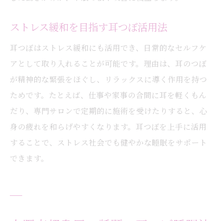
耳つぼが習慣化しやすい理由とは
自然な眠りをサポートする耳つぼ活用術
ストレス緩和を目指す耳つぼ活用法
耳つぼを続けることで得られる変化
耳つぼはストレス緩和にも活用でき、日常的なセルフケ
快眠のための耳つぼルーティン例
アとして取り入れることが可能です。理由は、耳のつぼ
耳つぼと共に取り入れたい生活習慣
が精神的な緊張をほぐし、リラックスに導く作用を持つ
ためです。たとえば、仕事や家事の合間に耳を軽くもん
だり、専門サロンで定期的に施術を受けたりすると、心
身の疲れを和らげやすくなります。耳つぼを上手に活用
することで、ストレス社会でも健やかな睡眠をサポート
できます。