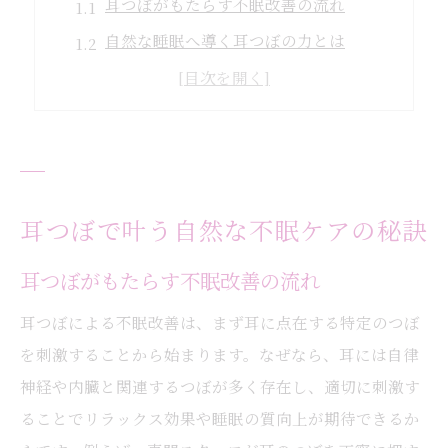
耳つぼがもたらす不眠改善の流れ
自然な睡眠へ導く耳つぼの力とは
耳つぼで目指す安心のリラックス習慣
睡眠不足に耳つぼができること
耳つぼによる自律神経への働きかけ
ストレス緩和を目指す耳つぼ活用法
大阪市都島区で話題の耳つぼ睡眠法
耳つぼで叶う自然な不眠ケアの秘訣
耳つぼで広がる大阪市都島区の睡眠ケア
耳つぼがもたらす不眠改善の流れ
地域で注目される耳つぼの実践方法
耳つぼによる不眠改善は、まず耳に点在する特定のつぼ
耳つぼ施術が都島区で人気の理由
を刺激することから始まります。なぜなら、耳には自律
都島区で安心して耳つぼを試すポイント
神経や内臓と関連するつぼが多く存在し、適切に刺激す
耳つぼによる地域密着の不眠対策
ることでリラックス効果や睡眠の質向上が期待できるか
大阪市都島区で体験できる耳つぼの魅力