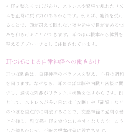
神経を整えるつぼがあり、ストレスや緊張で乱れたリズ
耳つぼセルフケアの注意点とポイント
ムを正常に戻す力があるからです。例えば、施術を受け
忙しい人にもおすすめ耳つぼ活用法
ることで、頭が冴えて眠れない夜や途中で目が覚める悩
耳つぼで始めるセルフリラックス習慣
みを和らげることができます。耳つぼは根本から体質を
ストレス緩和に役立つ耳つぼの魅力
整えるアプローチとして注目されています。
耳つぼでストレスを和らげる理由
耳つぼによる自律神経への働きかけ
心身の緊張をほぐす耳つぼの作用
ストレスケアに選ばれる耳つぼの特徴
耳つぼ刺激は、自律神経のバランスを整え、心身の調和
耳つぼが心に与える癒しのメカニズム
を図ります。なぜなら、耳のつぼは脳や内臓と密接に関
係し、適切な刺激がリラックス状態を促すからです。例
日常生活に活かせる耳つぼの活用法
として、ストレスが多い日には「安眠」や「副腎」など
ストレス時に実践したい耳つぼケア
のつぼを重点的に刺激することで、交感神経の過剰な働
快眠習慣を耳つぼで取り戻す方法
きを抑え、副交感神経を優位にしやすくなります。こう
耳つぼで毎晩の快眠を目指す方法
した働きかけが、不眠の根本改善に役立ちます。