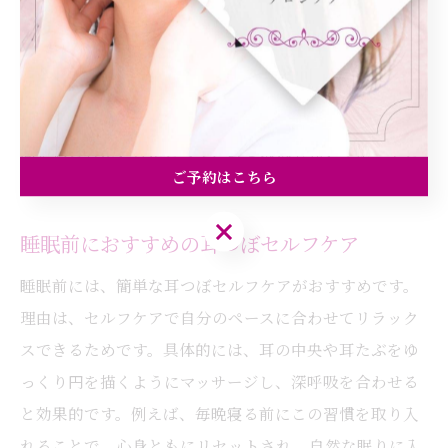
す。理由は、耳のつぼ刺激が副交感神経を優位にし、自
然な眠気を促すからです。例えば、就寝前に耳つぼを刺
激することで、心身が落ち着き、寝入りがスムーズにな
るケースが多く見られます。薬に頼らず、穏やかな夜時
間を過ごしたい方にとって、耳つぼは心強いサポートと
ご予約はこちら
なるでしょう。
ご予約はこちら
睡眠前におすすめの耳つぼセルフケア
睡眠前には、簡単な耳つぼセルフケアがおすすめです。
理由は、セルフケアで自分のペースに合わせてリラック
スできるためです。具体的には、耳の中央や耳たぶをゆ
っくり円を描くようにマッサージし、深呼吸を合わせる
と効果的です。例えば、毎晩寝る前にこの習慣を取り入
れることで、心身ともにリセットされ、自然な眠りに入