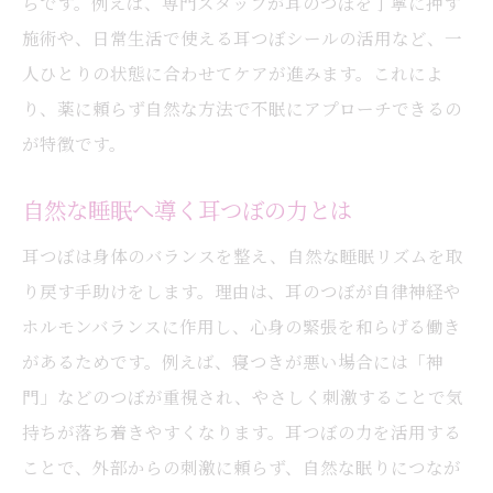
らです。例えば、専門スタッフが耳のつぼを丁寧に押す
眠れない夜に耳つぼがもたらす安らぎ
施術や、日常生活で使える耳つぼシールの活用など、一
耳つぼで夜の不眠を和らげるヒント
人ひとりの状態に合わせてケアが進みます。これによ
眠れない時に試したい耳つぼの押し方
り、薬に頼らず自然な方法で不眠にアプローチできるの
が特徴です。
安らぎ感じる耳つぼのリラックス効果
耳つぼがもたらす安心の夜時間
自然な睡眠へ導く耳つぼの力とは
睡眠前におすすめの耳つぼセルフケア
耳つぼは身体のバランスを整え、自然な睡眠リズムを取
耳つぼで取り戻す穏やかな眠りの時間
り戻す手助けをします。理由は、耳のつぼが自律神経や
不眠を和らげる耳つぼの効果を体験
ホルモンバランスに作用し、心身の緊張を和らげる働き
耳つぼ体験で感じる不眠緩和の変化
があるためです。例えば、寝つきが悪い場合には「神
耳つぼ施術後の睡眠質アップ実感例
門」などのつぼが重視され、やさしく刺激することで気
体験者の声に学ぶ耳つぼの活用ポイント
持ちが落ち着きやすくなります。耳つぼの力を活用する
耳つぼで不眠が改善した実際の体験談
ことで、外部からの刺激に頼らず、自然な眠りにつなが