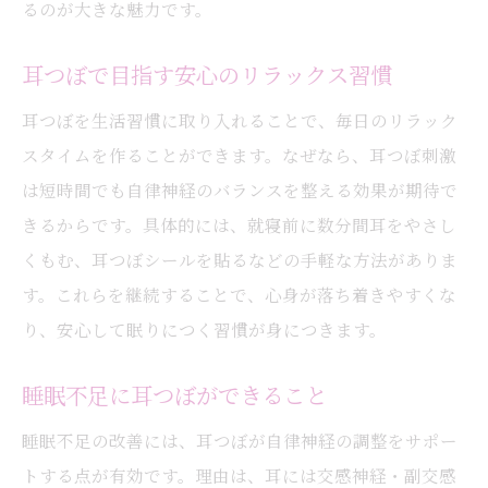
るのが大きな魅力です。
耳つぼ施術の流れと効果的な受け方
安心して体験できる耳つぼの施術環境
耳つぼで目指す安心のリラックス習慣
自律神経の乱れと耳つぼ活用術を解説
耳つぼを生活習慣に取り入れることで、毎日のリラック
耳つぼで自律神経を整える仕組みとは
スタイムを作ることができます。なぜなら、耳つぼ刺激
自律神経の乱れに耳つぼが効く理由
は短時間でも自律神経のバランスを整える効果が期待で
耳つぼが導く心身バランスの取り戻し方
きるからです。具体的には、就寝前に数分間耳をやさし
耳つぼで緊張をほぐすリラックス習慣
くもむ、耳つぼシールを貼るなどの手軽な方法がありま
ストレスによる不調と耳つぼの関係性
す。これらを継続することで、心身が落ち着きやすくな
耳つぼを活かした自律神経ケア実践法
り、安心して眠りにつく習慣が身につきます。
手軽に始める耳つぼセルフケア入門
睡眠不足に耳つぼができること
耳つぼセルフケアで叶う不眠対策
睡眠不足の改善には、耳つぼが自律神経の調整をサポー
毎日続けやすい耳つぼの押し方のコツ
トする点が有効です。理由は、耳には交感神経・副交感
自宅で簡単にできる耳つぼケア手順