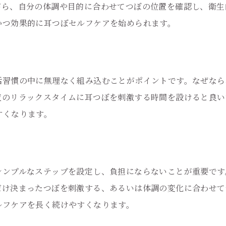
がら、自分の体調や目的に合わせてつぼの位置を確認し、衛生
耳つぼを正しく刺激するための方法
かつ効果的に耳つぼセルフケアを始められます。
耳つぼセルフケアで得られる健康効果
耳つぼセルフケアの始め方と心得
自宅で手軽に実践する耳つぼの魅力
活習慣の中に無理なく組み込むことがポイントです。なぜなら
自宅で楽しむ耳つぼの手軽な始め方
夜のリラックスタイムに耳つぼを刺激する時間を設けると良い
耳つぼが家庭ケアにおすすめな理由
すくなります。
耳つぼを自宅で続けるメリット
手軽にできる耳つぼセルフケアの魅力
耳つぼを選ぶポイントとコツ
シンプルなステップを設定し、負担にならないことが重要です
家庭でできる耳つぼの楽しみ方
だけ決まったつぼを刺激する、あるいは体調の変化に合わせて
耳つぼの効果を家庭で得るための方法
ルフケアを長く続けやすくなります。
耳つぼの効果を実感する家庭ケア法