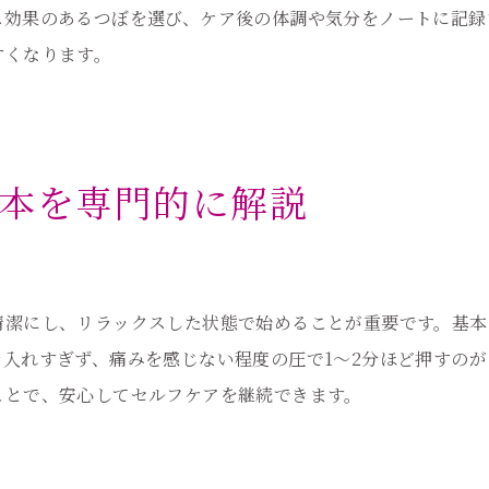
耳つぼはいつから効果を感じられるか
ス効果のあるつぼを選び、ケア後の体調や気分をノートに記録
耳つぼの効果を感じるまでの期間
すくなります。
耳つぼはいつから実感できるのか
耳つぼケアの効果が現れるタイミング
耳つぼの持続期間と感じ方の違い
本を専門的に解説
耳つぼセルフケアの効果を早めるコツ
家庭での耳つぼ効果持続のポイント
継続しやすい耳つぼセルフケアの工夫
清潔にし、リラックスした状態で始めることが重要です。基本
耳つぼセルフケアを続けるための工夫
入れすぎず、痛みを感じない程度の圧で1〜2分ほど押すの
家庭で耳つぼケアを習慣化する方法
ことで、安心してセルフケアを継続できます。
無理なく続ける耳つぼセルフケアのコツ
耳つぼケアを継続するためのモチベ維持