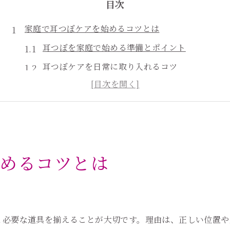
目次
家庭で耳つぼケアを始めるコツとは
耳つぼを家庭で始める準備とポイント
耳つぼケアを日常に取り入れるコツ
家庭で無理なく続ける耳つぼ習慣
耳つぼセルフケアの基礎知識を身につける
耳つぼを家庭で体験するメリットとは
初心者が家庭で耳つぼを楽しむ工夫
めるコツとは
耳つぼセルフケアの基本を専門的に解説
耳つぼセルフケアの基本手順と注意点
ト
専門家が解説する耳つぼケアの効果
セルフケアで気をつけたい耳つぼのポイント
と必要な道具を揃えることが大切です。理由は、正しい位置や