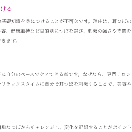
耳つぼの効果的な刺激方法を解説
つける
家庭で耳つぼの効果を高めるコツ
の基礎知識を身につけることが不可欠です。理由は、耳つぼの
耳つぼセルフケアで期待できる変化
美容、健康維持など目的別につぼを選び、刺激の強さや時間を
耳つぼの効果を家庭で持続させる工夫
できます。
耳つぼの効果を感じるタイミング
正しい耳つぼの位置と貼り方ガイド
耳つぼの正しい位置を覚える方法
軽に自分のペースでケアできる点です。なぜなら、専門サロン
耳つぼシールの貼り方を徹底解説
ご予約はこちら
ご予約はこちら
やリラックスタイムに自分で耳つぼを刺激することで、美容や
家庭でできる耳つぼの位置確認法
耳つぼの位置や数の基本知識
耳つぼ貼り方のコツと失敗しない方法
耳つぼセルフケアで気をつけたい貼り方
簡単なつぼからチャレンジし、変化を記録することがポイント