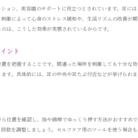
耳つぼセルフケアの継続に役立つアイデア
ーション、美容面のサポートに役立つとされています。耳には
家庭で耳つぼを毎日続けるポイント
な刺激によって心身のストレス緩和や、生活リズムの改善が期
大阪府エリアで話題の耳つぼ家庭活用術
るのは、こうした効果が実感されているからです。
家庭で話題の耳つぼ活用法を紹介
大阪府で人気の耳つぼ家庭ケアとは
ポイント
耳つぼを家庭で実践する最新トレンド
位置を把握することです。間違った場所を刺激しても十分な効
家庭で広がる耳つぼセルフケアの魅力
ります。具体的には、耳の中央や耳たぶ付近などが挙げられま
大阪府エリアで支持される耳つぼ習慣
。
家庭でできる耳つぼ活用術のポイント
がら位置を確認し、指や綿棒でゆっくり押す方法がおすすめで
ら回数を調整しましょう。セルフケア用のツールを使う場合