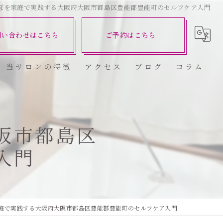
ぼを家庭で実践する大阪府大阪市都島区豊能郡豊能町のセルフケア入門
問い合わせはこちら
ご予約はこちら
当サロンの特徴
アクセス
ブログ
コラム
ダイエット
健康
阪市都島区
入門
美容エステ
食欲
痩身
庭で実践する大阪府大阪市都島区豊能郡豊能町のセルフケア入門