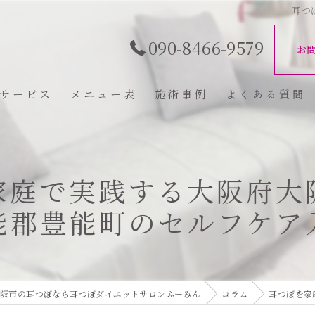
耳つ
090-8466-9579
お
サービス
メニュー表
施術事例
よくある質問
家庭で実践する大阪府大
能郡豊能町のセルフケア
阪市の耳つぼなら耳つぼダイエットサロンふーみん
コラム
耳つぼを家