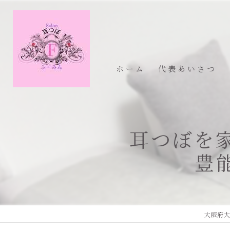
ホーム
代表あいさつ
耳つぼを
豊
大阪府大