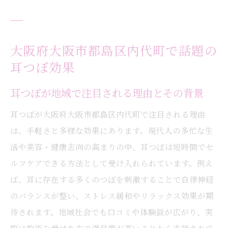
耳つぼを続けて感じる体質改善の変化
耳つぼケアで自分らしい美しさを追求する
大阪府大阪市都島区内代町で話題の
継続的な耳つぼケアがもたらす前向きな変
化
耳つぼ効果
耳つぼが地域で注目される理由とその背景
耳つぼが大阪府大阪市都島区内代町で注目される理由
は、手軽さと多様な効果にあります。現代人の多忙な生
活や美容・健康志向の高まりの中、耳つぼは短時間でセ
ルフケアできる方法として受け入れられています。例え
ば、耳に存在する多くのつぼを刺激することで自律神経
のバランスが整い、ストレス緩和やリラックス効果が期
待されます。地域社会でも口コミや体験談が広がり、実