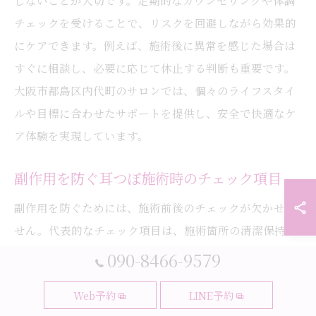
しないことが大切です。定期的なカウンセリングや体調
チェックを受けることで、リスクを回避しながら効果的
にケアできます。例えば、施術後に異常を感じた場合は
すぐに相談し、必要に応じて休止する判断も重要です。
大阪市都島区内代町のサロンでは、個々のライフスタイ
ルや目標に合わせたサポートを提供し、安全で快適なケ
ア体験を実現しています。
副作用を防ぐ耳つぼ施術時のチェック項目
副作用を防ぐためには、施術前後のチェックが欠かせま
せん。代表的なチェック項目は、施術箇所の清潔保持、
異常の有無確認、アレルギー反応の有無、体調の変化観
090-8466-9579
察です。具体的には、施術前に耳を清潔に保ち、施術後
Web予約
LINE予約
は赤みやかゆみがないかを確認します。これらの手順を