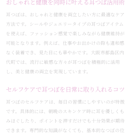
おしゃれと健康を同時に叶える耳つぼ活用術
効果が見える耳つぼの貼り替えタイミング
耳つぼは、おしゃれと健康を両立したい方に最適なケア
耳つぼ効果を高める日常の過ごし方
方法です。シールやジュエリータイプの耳つぼアイテム
実感できる耳つぼの変化と期間の目安
を使えば、ファッション感覚で楽しみながら健康維持が
持続性を意識した耳つぼケアのポイント
可能となります。例えば、仕事やお出かけの際も違和感
医療行為ではない耳つぼケアの安全性と注意点
なく装着でき、見た目にも華やかです。大阪市都島区内
代町では、流行に敏感な方々が耳つぼを積極的に活用
耳つぼは医療行為ではない安全な施術方法
し、美と健康の両立を実現しています。
安心して耳つぼケアを始めるための注意点
アレルギー対策と耳つぼ施術時のポイント
セルフケアで耳つぼを日常に取り入れるコツ
妊娠中や体調に応じた耳つぼの利用方法
耳つぼのセルフケアは、毎日の習慣にしやすいのが特徴
耳つぼケアを安全に楽しむための心得
です。具体的には、朝晩のスキンケア時に耳を優しくも
副作用を防ぐ耳つぼ施術時のチェック項目
みほぐしたり、ポイントを押すだけでも十分効果が期待
おしゃれに楽しめる耳つぼジュエリーの選び方
できます。専門的な知識がなくても、基本的なつぼの位