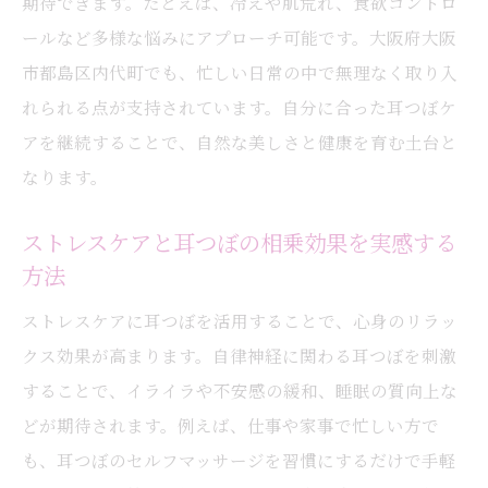
期待できます。たとえば、冷えや肌荒れ、食欲コントロ
大阪市都島区内代町で選ばれる耳つぼの魅
ールなど多様な悩みにアプローチ可能です。大阪府大阪
力
市都島区内代町でも、忙しい日常の中で無理なく取り入
耳つぼ体験者が感じた変化と満足ポイント
れられる点が支持されています。自分に合った耳つぼケ
耳つぼを取り入れた生活で得られる変化
アを継続することで、自然な美しさと健康を育む土台と
地域で広がる耳つぼの健康効果を徹底解説
なります。
耳つぼによる美容・健康サポートの最新情
報
ストレスケアと耳つぼの相乗効果を実感する
耳つぼを活用したセルフケアの魅力に迫る
方法
耳つぼで手軽にできるセルフケア方法とは
ストレスケアに耳つぼを活用することで、心身のリラッ
毎日続けやすい耳つぼ習慣のポイント
クス効果が高まります。自律神経に関わる耳つぼを刺激
セルフケアで感じる耳つぼのメリット紹介
することで、イライラや不安感の緩和、睡眠の質向上な
どが期待されます。例えば、仕事や家事で忙しい方で
耳つぼがもたらす心身のリフレッシュ体験
も、耳つぼのセルフマッサージを習慣にするだけで手軽
セルフでできる簡単耳つぼケアのコツ