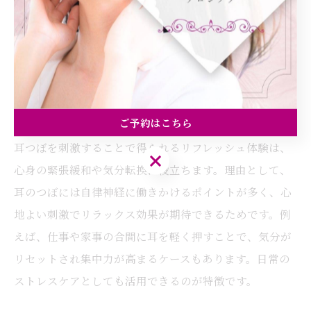
ります。例えば、ストレス軽減や睡眠の質向上、肩こり
緩和など、日々の悩みに合わせてセルフケアが可能で
す。これにより、心身のバランスを整え、健康的なライ
フスタイルをサポートできるのが耳つぼの魅力です。
耳つぼがもたらす心身のリフレッシュ体験
ご予約はこちら
耳つぼを刺激することで得られるリフレッシュ体験は、
ご予約はこちら
心身の緊張緩和や気分転換に役立ちます。理由として、
耳のつぼには自律神経に働きかけるポイントが多く、心
地よい刺激でリラックス効果が期待できるためです。例
えば、仕事や家事の合間に耳を軽く押すことで、気分が
リセットされ集中力が高まるケースもあります。日常の
ストレスケアとしても活用できるのが特徴です。