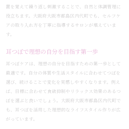
耳つぼジュエリーで楽しむおしゃれな毎日
置を覚えて繰り返し刺激することで、自然と体調管理に
自分に合う耳つぼジュエリー選びの基準
役立ちます。大阪府大阪市都島区内代町でも、セルフケ
素材やデザインで変わる耳つぼジュエリー
アの取り入れ方を丁寧に指導するサロンが増えていま
の魅力
す。
耳つぼとジュエリーの組み合わせアイデア
耳つぼで理想の自分を目指す第一歩
金属アレルギーに配慮した耳つぼジュエリ
耳つぼケアは、理想の自分を目指すための第一歩として
ー選び
最適です。自分の体質や生活スタイルに合わせてつぼを
おしゃれと機能性を兼ね備えた耳つぼの活
選び、続けることで変化を実感しやすくなります。例え
用法
ば、目標に合わせて食欲抑制やリラックス効果のあるつ
日常に取り入れる耳つぼで理想の自分を目指す
ぼを選ぶと良いでしょう。大阪府大阪市都島区内代町で
耳つぼで毎日をもっと快適に過ごすコツ
も、耳つぼを活用した理想的なライフスタイル作りが広
日常生活に耳つぼを取り入れる始め方
がっています。
理想の自分を目指す耳つぼ活用法