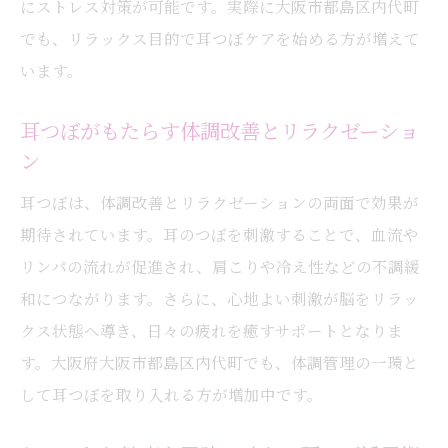
にストレス対策が可能です。実際に大阪市都島区内代町
耳つぼを活用したライフスタイル改善術
でも、リラックス目的で耳つぼケアを始める方が増えて
美容意識が高まる今注目の耳つぼメリット
います。
耳つぼで叶える美肌と健康維持の秘訣
ダイエットにも役立つ耳つぼの注目ポイン
耳つぼがもたらす体調改善とリラクゼーショ
ト
ン
耳つぼが美容意識を高める理由と効果
耳つぼは、体調改善とリラクゼーションの両面で効果が
美容と健康を支える耳つぼの実践的メリッ
期待されています。耳のつぼを刺激することで、血流や
ト
リンパの流れが促進され、肩こりや冷え性などの不調緩
耳つぼで自律神経を整える美容効果
和につながります。さらに、心地よい刺激が脳をリラッ
クス状態へ導き、日々の疲れを癒すサポートとなりま
耳つぼのメリットを最大限に活かす工夫
す。大阪府大阪市都島区内代町でも、体調管理の一環と
耳つぼの持続期間や効果の現れ方を徹底解説
して耳つぼを取り入れる方が増加中です。
耳つぼの効果が現れるまでの期間を解説
耳つぼの持続期間と理想的な継続方法