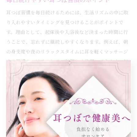
耳つぼ習慣を毎日続けるためには、生活リズムの中に取
り入れやすいタイミングを見つけることがポイントで
す。理由として、起床後や入浴後など決まった時間に行
うことで、忘れずに継続しやすくなります。例えば、朝
の身支度や夜のリラックスタイムに耳を軽くマッサージ
する習慣をつけることで、無理なく日課にできます。毎
日の小さな積み重ねが、美容や健康の維持・向上につな
がるため、まずは1日数分から始めてみましょう。
セルフケアで感じる耳つぼのメリット紹介
セルフケアによる耳つぼの最大のメリットは、手軽さと
継続性です。理由は、耳つぼ刺激は道具を使わず短時間
で行えるため、忙しい方でも無理なく続けられる点にあ