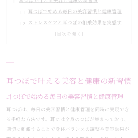
耳つぼで叶える美容と健康の新習慣
耳つぼで始める毎日の美容習慣と健康管理
ストレスケアと耳つぼの相乗効果を実感す
る方法
耳つぼがもたらす体調改善とリラクゼーシ
ョン
おしゃれと健康を同時に叶える耳つぼ活用
術
耳つぼで叶える美容と健康の新習慣
セルフケアで耳つぼを日常に取り入れるコ
ツ
耳つぼで始める毎日の美容習慣と健康管理
耳つぼで理想の自分を目指す第一歩
耳つぼは、毎日の美容習慣と健康管理を同時に実現でき
大阪府大阪市都島区内代町で話題の耳つぼ効果
る手軽な方法です。耳には全身のつぼが集まっており、
耳つぼが地域で注目される理由とその背景
適切に刺激することで身体バランスの調整や美容効果が