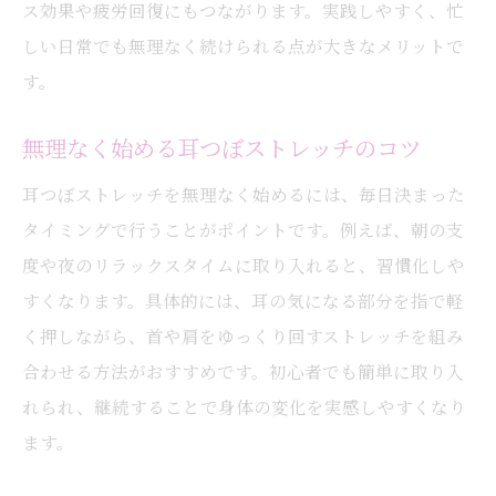
ス効果や疲労回復にもつながります。実践しやすく、忙
法
しい日常でも無理なく続けられる点が大きなメリットで
ストレス軽減に効く耳つぼと簡単ストレッチ法
す。
耳つぼ刺激がストレス緩和に役立つ理由
無理なく始める耳つぼストレッチのコツ
簡単ストレッチと耳つぼのリラックス効果
耳つぼで自律神経を整えるセルフケア術
耳つぼストレッチを無理なく始めるには、毎日決まった
タイミングで行うことがポイントです。例えば、朝の支
リフレッシュに最適な耳つぼストレッチ法
度や夜のリラックスタイムに取り入れると、習慣化しや
心身のバランスを整える耳つぼの活用法
すくなります。具体的には、耳の気になる部分を指で軽
耳つぼで体型維持を目指す都島区のヒント
く押しながら、首や肩をゆっくり回すストレッチを組み
耳つぼ効果で体型維持をサポートする方法
合わせる方法がおすすめです。初心者でも簡単に取り入
都島区で耳つぼダイエットが注目の理由
れられ、継続することで身体の変化を実感しやすくなり
耳つぼとストレッチで美ボディを目指すコ
ます。
ツ