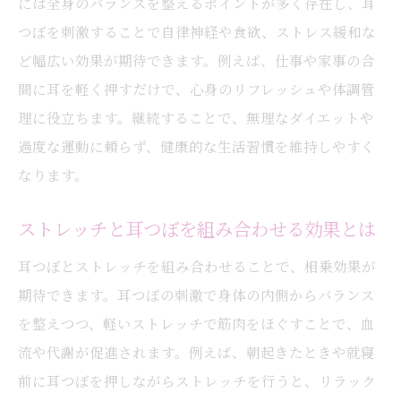
には全身のバランスを整えるポイントが多く存在し、耳
ストレッチも組み合わせた耳つぼケアの魅力
つぼを刺激することで自律神経や食欲、ストレス緩和な
耳つぼとストレッチがもたらす相乗効果
ど幅広い効果が期待できます。例えば、仕事や家事の合
耳つぼケアを充実させるストレッチの工夫
間に耳を軽く押すだけで、心身のリフレッシュや体調管
日常に取り入れやすい耳つぼストレッチ法
理に役立ちます。継続することで、無理なダイエットや
耳つぼとストレッチでリバウンド対策を強
過度な運動に頼らず、健康的な生活習慣を維持しやすく
化
なります。
ストレッチを加えた耳つぼケアの成功例
ストレッチと耳つぼを組み合わせる効果とは
忙しい女性に耳つぼが選ばれる理由とは
耳つぼとストレッチを組み合わせることで、相乗効果が
耳つぼが忙しい毎日に寄り添う理由
期待できます。耳つぼの刺激で身体の内側からバランス
短時間で実感できる耳つぼの効果と魅力
を整えつつ、軽いストレッチで筋肉をほぐすことで、血
耳つぼが仕事や家事の合間にもできる秘密
流や代謝が促進されます。例えば、朝起きたときや就寝
ストレス軽減にも役立つ耳つぼ活用法
前に耳つぼを押しながらストレッチを行うと、リラック
耳つぼで無理なくダイエットを継続する方