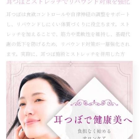
耳つぼとストレッチでリバウンド対策を強化
耳つぼは食欲コントロールや自律神経の調整をサポート
し、リバウンドしにくい体質づくりに役立ちます。スト
レッチを加えることで、筋力や柔軟性を維持し、基礎代
謝の低下を防げるため、リバウンド対策が一層強化され
ます。実際に、耳つぼ施術とストレッチを併用した方
は、無理な制限なく体型維持に成功しやすい傾向があり
ます。
ストレッチを加えた耳つぼケアの成功例
大阪府大阪市都島区でも、耳つぼとストレッチの併用で
健康美を実現した成功例が増えています。たとえば、肩
こりや疲労感が軽減したという声や、ストレスが減り気
分が前向きになったという体験談が寄せられています。