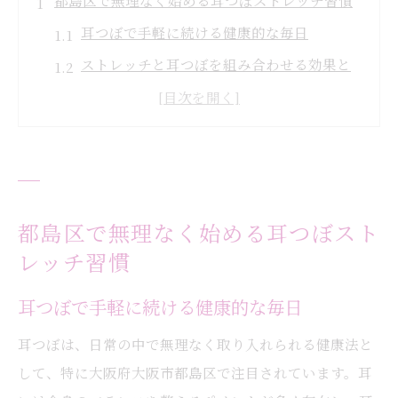
都島区で無理なく始める耳つぼストレッチ習慣
耳つぼで手軽に続ける健康的な毎日
ストレッチと耳つぼを組み合わせる効果と
は
無理なく始める耳つぼストレッチのコツ
耳つぼが都島区で注目される理由
忙しい女性も続けやすい耳つぼ習慣
耳つぼ刺激が叶える新しい健康美の形
都島区で無理なく始める耳つぼスト
耳つぼで実現する理想の健康美スタイル
レッチ習慣
耳つぼ刺激がもたらす美容と健康の変化
耳つぼで手軽に続ける健康的な毎日
ダイエットと耳つぼの関係を徹底解説
耳つぼは、日常の中で無理なく取り入れられる健康法と
耳つぼで内側から美しさを引き出す方法
して、特に大阪府大阪市都島区で注目されています。耳
耳つぼがサポートする体型維持の秘訣