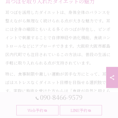
耳つぼを取り入れたダイエットの魅力
耳つぼを活用したダイエットは、身体全体のバランスを
整えながら無理なく続けられる点が大きな魅力です。耳
には全身の縮図ともいえる多くのつぼが存在し、ピンポ
イントで刺激することで自律神経や消化機能、食欲コン
トロールなどにアプローチできます。大阪府大阪市都島
区内代町でも注目されているこの方法は、普段の生活に
手軽に取り入れられる点が支持されています。
特に、食事制限や激しい運動が苦手な方にとって、耳つ
ぼはストレスなくダイエット目標を目指せる選択肢で
す。実際に施術を受けた方からは「食欲が自然と抑えら
090-8466-9579
れた」「体調が整ったことで前向きに続けられた」とい
った声も多く、継続しやすい点が評価されています。
Web予約
LINE予約