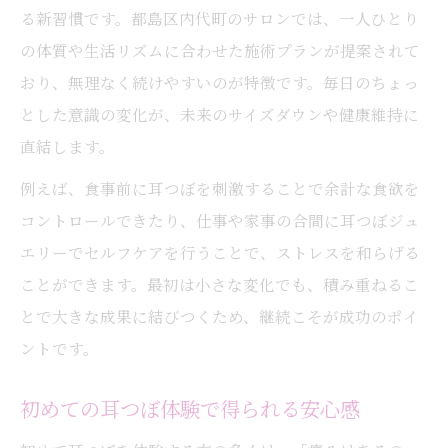
サイズダウンを目指すなら耳つぼ習慣を
る新習慣です。都島区内代町のサロンでは、一人ひとり
耳つぼを取り入れたダイエットの魅力
の体質や生活リズムに合わせた施術プランが提案されて
耳つぼ習慣で続けやすい体型管理を実現
おり、無理なく続けやすいのが特徴です。毎日のちょっ
耳つぼでサイズダウンを叶える日々の工夫
とした意識の変化が、未来のサイズダウンや健康維持に
耳つぼが導く無理なく痩せる生活のコツ
直結します。
耳つぼの活用で理想のボディラインに近づ
例えば、食事前に耳つぼを刺激することで余計な食欲を
く
コントロールできたり、仕事や家事の合間に耳つぼジュ
今日の決断が理想の体型へ導く秘訣
エリーでセルフケアを行うことで、ストレスを和らげる
ことができます。最初は小さな変化でも、積み重ねるこ
耳つぼの今日の選択が未来を変える理由
とで大きな成果に結びつくため、継続こそが成功のポイ
耳つぼで自分への投資を始めるタイミング
ントです。
耳つぼ習慣が理想の体型を作るプロセス
耳つぼで実感する決断の大切さと効果
初めての耳つぼ体験で得られる安心感
耳つぼで叶える未来志向のボディケア術