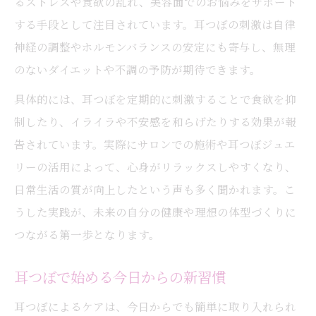
るストレスや食欲の乱れ、美容面でのお悩みをサポート
継続できる美容法を耳つぼで実感
する手段として注目されています。耳つぼの刺激は自律
耳つぼで続けやすい美容習慣をつくる
神経の調整やホルモンバランスの安定にも寄与し、無理
耳つぼを活用したセルフケアのポイント
のないダイエットや不調の予防が期待できます。
毎日できる耳つぼで肌と心を整える
具体的には、耳つぼを定期的に刺激することで食欲を抑
耳つぼで自然な美しさを引き出す方法
制したり、イライラや不安感を和らげたりする効果が報
耳つぼ習慣がもたらす美容と健康の両立
告されています。実際にサロンでの施術や耳つぼジュエ
ストレス対策に耳つぼを選ぶ理由
リーの活用によって、心身がリラックスしやすくなり、
日常生活の質が向上したという声も多く聞かれます。こ
耳つぼで気になるストレスを和らげる
うした実践が、未来の自分の健康や理想の体型づくりに
耳つぼ刺激が自律神経に働きかける仕組み
つながる第一歩となります。
耳つぼでリラックス時間を増やす工夫
耳つぼ活用で心身の変化を感じる瞬間
耳つぼで始める今日からの新習慣
耳つぼがストレス軽減にもたらす安心感
耳つぼによるケアは、今日からでも簡単に取り入れられ