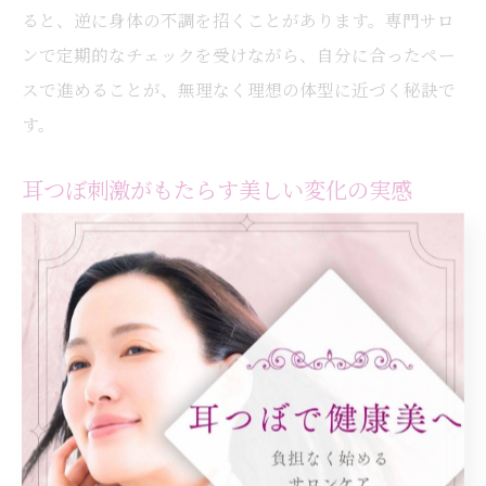
ると、逆に身体の不調を招くことがあります。専門サロ
ンで定期的なチェックを受けながら、自分に合ったペー
スで進めることが、無理なく理想の体型に近づく秘訣で
す。
耳つぼ刺激がもたらす美しい変化の実感
耳つぼ刺激による変化は、体型だけでなく美容や心身の
バランスにも現れます。大阪府大阪市都島区内代町で耳
つぼケアを受けた方からは、「肌の調子が良くなった」
「気持ちが前向きになった」という声も多く聞かれま
す。これは、耳つぼが自律神経やホルモンバランスの調
整に関わるため、外見だけでなく内面にも良い影響を与
えるからです。