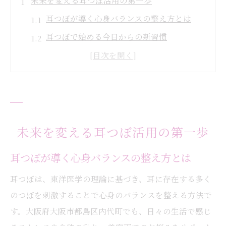
未来を変える耳つぼ活用の第一歩
耳つぼが導く心身バランスの整え方とは
耳つぼで始める今日からの新習慣
初めての耳つぼ体験で得られる安心感
耳つぼの基本を知り未来の自分へ投資
耳つぼで健康的な生活への第一歩を踏み出
す
耳つぼ刺激がもたらすサイズダウン効果
未来を変える耳つぼ活用の第一歩
耳つぼ刺激で理想の体型を目指す方法
耳つぼが導く心身バランスの整え方とは
耳つぼが食欲と代謝に与える影響とは
耳つぼは、東洋医学の理論に基づき、耳に存在する多く
耳つぼで無理のないサイズダウン習慣
のつぼを刺激することで心身のバランスを整える方法で
耳つぼ効果で続けやすいダイエット法
す。大阪府大阪市都島区内代町でも、日々の生活で感じ
耳つぼ刺激がもたらす美しい変化の実感