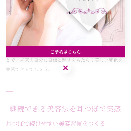
例えば、食欲が自然に抑えられることで過食が減り、便
秘の改善やむくみの解消を感じる方もいます。このよう
な体験談は、無理なく続けられる耳つぼの魅力を裏付け
ています。
ただし、個人差があるため、期待しすぎず自分の変化を
楽しむことがポイントです。焦らずコツコツと続けるこ
ご予約はこちら
とで、未来の自分に自信と輝きをもたらす美しい変化を
ご予約はこちら
実感できるでしょう。
継続できる美容法を耳つぼで実感
耳つぼで続けやすい美容習慣をつくる