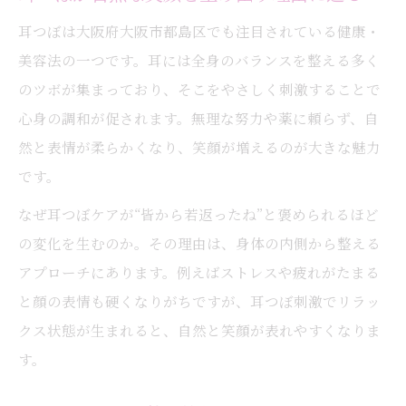
耳つぼで実感する内面からの変化と効果
耳つぼは大阪府大阪市都島区でも注目されている健康・
美容法の一つです。耳には全身のバランスを整える多く
耳つぼ施術が若々しさを引き出すワケ
のツボが集まっており、そこをやさしく刺激することで
耳つぼの継続で得られる若返りのコツ
心身の調和が促されます。無理な努力や薬に頼らず、自
耳つぼと自然な若返りの関係を知ろう
然と表情が柔らかくなり、笑顔が増えるのが大きな魅力
忙しい女性にも手軽な耳つぼケア術
です。
耳つぼで忙しい日常にも簡単セルフケア
なぜ耳つぼケアが“皆から若返ったね”と褒められるほど
時短でできる耳つぼケアの具体的な手順
の変化を生むのか。その理由は、身体の内側から整える
耳つぼを使った隙間時間のリフレッシュ法
アプローチにあります。例えばストレスや疲れがたまる
耳つぼケアが忙しい女性に選ばれる理由
と顔の表情も硬くなりがちですが、耳つぼ刺激でリラッ
耳つぼジュエリーでおしゃれにケアを実践
クス状態が生まれると、自然と笑顔が表れやすくなりま
耳つぼを習慣にして笑顔が増える毎日へ
す。
耳つぼを毎日の習慣にする始め方ガイド