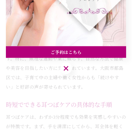
仕事や家事の合間に耳を軽く押すだけでもリフレッシュ
効果が期待でき、ストレス緩和や疲労回復につながりま
す。
また、耳つぼは道具や特別な技術を必要としないため、
誰でも自宅や職場で簡単に始められるのが大きな魅力で
ご予約はこちら
す。特に、無理な運動や薬に頼らず、自然な方法で健康
ご予約はこちら
や美容を目指したい方に支持されています。大阪市都島
区では、子育て中の主婦や働く女性からも「続けやす
い」と好評の声が寄せられています。
時短でできる耳つぼケアの具体的な手順
耳つぼケアは、わずか3分程度でも効果を実感しやすいの
が特徴です。まず、手を清潔にしてから、耳全体を軽く