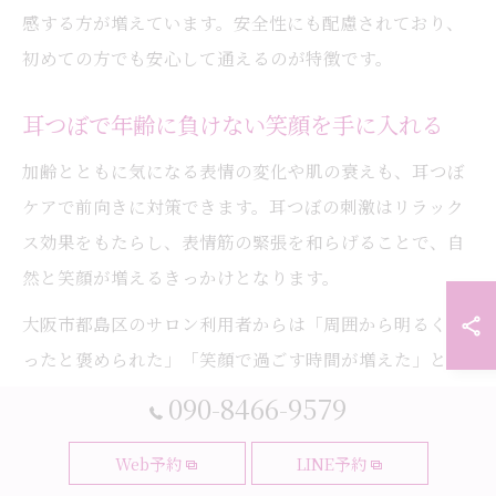
感する方が増えています。安全性にも配慮されており、
初めての方でも安心して通えるのが特徴です。
耳つぼで年齢に負けない笑顔を手に入れる
加齢とともに気になる表情の変化や肌の衰えも、耳つぼ
ケアで前向きに対策できます。耳つぼの刺激はリラック
ス効果をもたらし、表情筋の緊張を和らげることで、自
然と笑顔が増えるきっかけとなります。
大阪市都島区のサロン利用者からは「周囲から明るくな
ったと褒められた」「笑顔で過ごす時間が増えた」とい
った声も多く聞かれます。年齢に左右されない自信や前
090-8466-9579
向きな気持ちを持ちたい方に、耳つぼは心強いサポート
Web予約
LINE予約
となるでしょう。