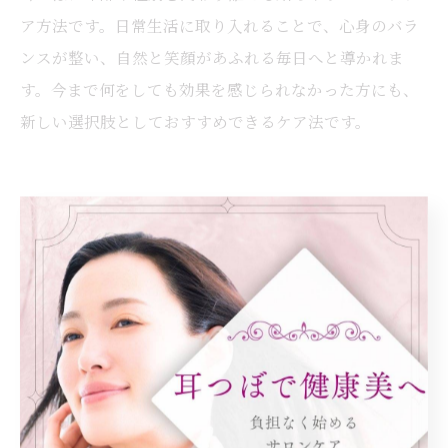
ア方法です。日常生活に取り入れることで、心身のバラ
ンスが整い、自然と笑顔があふれる毎日へと導かれま
す。今まで何をしても効果を感じられなかった方にも、
新しい選択肢としておすすめできるケア法です。
忙しい女性にも手軽な耳つぼケア術
耳つぼで忙しい日常にも簡単セルフケア
耳つぼは、忙しい大阪市都島区の方でも手軽に取り入れ
られるセルフケアとして注目されています。理由は、耳
には全身のバランスを整えるツボが集まっており、短い
時間で心身の調和をサポートできるからです。例えば、