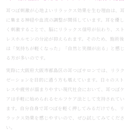
耳つぼが“若返ったね”と褒められる秘密
耳つぼ刺激が心地よいリラックス効果を生む理由は、耳
耳つぼケアで褒められる笑顔を増やす方法
に集まる神経や血流の調整が関係しています。耳を優し
耳つぼの効果を実感できるポイントを紹介
く刺激することで、脳にリラックス信号が伝わり、スト
耳つぼで見た目と内面の変化を楽しもう
レスホルモンの分泌が抑えられます。そのため、施術後
は「気持ちが軽くなった」「自然と笑顔が出る」と感じ
る方が多いのです。
実際に大阪府大阪市都島区の耳つぼサロンでは、リラク
ゼーションを目的に通う方も増えています。日々のスト
レスや疲労が溜まりやすい現代社会において、耳つぼケ
アは手軽に始められるセルフケア法として支持されてい
ます。自分自身で耳つぼを軽く押してみるだけでも、リ
ラックス効果を感じやすいので、ぜひ試してみてくださ
い。