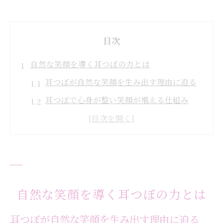
目次
自然な笑顔を導く耳つぼの力とは
耳つぼが自然な笑顔を生み出す理由に迫る
耳つぼで心身が整い笑顔が増える仕組み
耳つぼ刺激がもたらすリラックス効果の秘
密
耳つぼで笑顔が自然にあふれる日常へ
耳つぼ施術と若返りの実感を得るポイント
耳つぼで若返りを感じる理由を探る
自然な笑顔を導く耳つぼの力とは
耳つぼが若返りを促すメカニズムを徹底解
耳つぼが自然な笑顔を生み出す理由に迫る
説