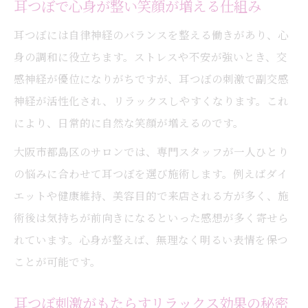
耳つぼで心身が整い笑顔が増える仕組み
耳つぼの継続がもたらす笑顔と健康の変化
耳つぼには自律神経のバランスを整える働きがあり、心
耳つぼで心も体も前向きな生活を目指す
身の調和に役立ちます。ストレスや不安が強いとき、交
耳つぼケア習慣で自然な若返りを叶える
感神経が優位になりがちですが、耳つぼの刺激で副交感
耳つぼを習慣化するコツやポイントを解説
神経が活性化され、リラックスしやすくなります。これ
もし若々しさを求めるなら耳つぼが最適
により、日常的に自然な笑顔が増えるのです。
耳つぼが若々しさを引き出す理由を紹介
大阪市都島区のサロンでは、専門スタッフが一人ひとり
耳つぼは忙しい女性にも最適な若返り法
の悩みに合わせて耳つぼを選び施術します。例えばダイ
耳つぼのケアで自然な美しさを実感しよう
エットや健康維持、美容目的で来店される方が多く、施
耳つぼで年齢に負けない笑顔を手に入れる
術後は気持ちが前向きになるといった感想が多く寄せら
耳つぼを活用した若返りの新習慣を提案
れています。心身が整えば、無理なく明るい表情を保つ
耳つぼの効果で周りから褒められる秘密
ことが可能です。
耳つぼの効果で周囲に差がつく理由とは
耳つぼ刺激がもたらすリラックス効果の秘密