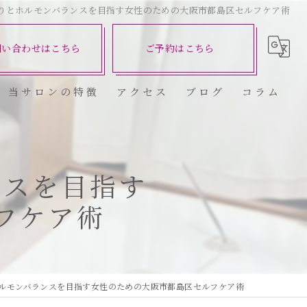
りとホルモンバランスを目指す女性のための大阪市都島区セルフケア術
問い合わせはこちら
ご予約はこちら
当サロンの特徴
アクセス
ブログ
コラム
ダイエット
健康
ンスを目指す
フケア術
美容エステ
食欲
痩身
ルモンバランスを目指す女性のための大阪市都島区セルフケア術