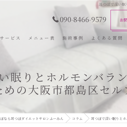
耳つぼで深い眠
090-8466-9579
お
サービス
メニュー表
施術事例
よくある質問
い眠りとホルモンバラ
ための大阪市都島区セル
つぼなら耳つぼダイエットサロンふーみん
コラム
耳つぼで深い眠りとホ