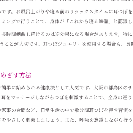
女性におすすめの耳つぼポイントを紹介
めです。お風呂上がりや寝る前のリラックスタイムに耳つぼ
耳つぼで体と心を整える習慣のすすめ
イミングで行うことで、身体が「これから寝る準備」と認識し
忙しい日々でもできる耳つぼ習慣の始め方
、長時間刺激し続けるのは逆効果になる場合があります。特に
すき間時間に耳つぼケアを取り入れる方法
行うことが大切です。耳つぼジュエリーを使用する場合も、長
耳つぼ習慣を続けるためのコツとポイント
毎日できる簡単耳つぼセルフケアの始め方
忙しくても無理なく耳つぼを続ける工夫
をめざす方法
生活リズムに合わせた耳つぼ活用の方法
ご予約はこちら
ご予約はこちら
で簡単に始められる健康法として人気です。大阪市都島区のサ
耳つぼで自律神経と心身を整える方法
で耳をマッサージしながらつぼを刺激することで、全身の巡り
耳つぼ刺激が自律神経を整える理由
や家事の合間など、日常生活の中で数分間耳つぼを押す習慣を
心身のバランスを耳つぼで保つ秘訣
耳をやさしく刺激しましょう。また、呼吸を意識しながら行う
ストレス軽減に役立つ耳つぼケアの方法