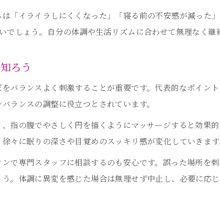
耳つぼによるリラックス効果の高め方
は「イライラしにくくなった」「寝る前の不安感が減った」
自律神経の乱れを耳つぼでケアする手順
良いでしょう。自分の体調や生活リズムに合わせて無理なく継
を知ろう
ぼをバランスよく刺激することが重要です。代表的なポイント
ンバランスの調整に役立つとされています。
り、指の腹でやさしく円を描くようにマッサージすると効果的
、徐々に眠りの深さや目覚めのスッキリ感が変化していきます
ロンで専門スタッフに相談するのも安心です。誤った場所を刺
ょう。体調に異変を感じた場合は無理せず中止し、必要に応じ