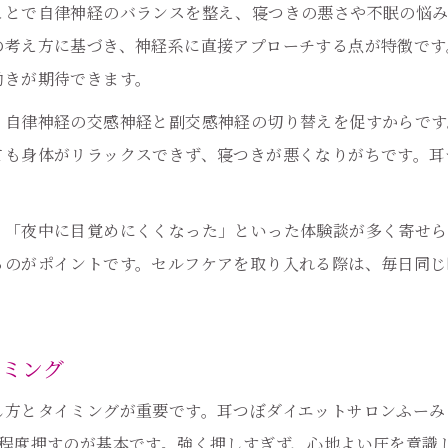
自律神経とホルモンへの耳つぼケア効果とは
ことで自律神経のバランスを整え、寝つきの悪さや不眠の悩み
の考え方に基づき、神経系に直接アプローチする点が特徴です
耳つぼで体質改善しホルモン安定を目指す
働きが期待できます。
眠りの質を高める耳つぼ活用のコツ
、自律神経の交感神経と副交感神経の切り替えを促すからです
耳つぼケアで心身の緊張をほぐすテクニック
ても身体がリラックスできず、寝つきが悪くなりがちです。耳
質の良い眠りへ導く耳つぼの選び方と実践
毎日の耳つぼケアで睡眠環境を整える方法
」「夜中に目覚めにくくなった」といった体験談が多く寄せら
耳つぼを使ったリラックスタイムの作り方
るのがポイントです。セルフケアを取り入れる際は、毎日同じ
眠れない夜におすすめの耳つぼアプローチ
女性のための耳つぼ健康アプローチ紹介
耳つぼで女性特有の不調をケアする理由
イミング
美容と健康を意識した耳つぼセルフケア法
し方とタイミングが重要です。耳つぼダイエットサロンふーみ
耳つぼ活用で巡りを良くし体調安定を図る
秒程度押すのが基本です。強く押しすぎず、心地よい圧を意識