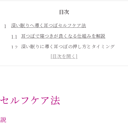
目次
深い眠りへ導く耳つぼセルフケア法
耳つぼで寝つきが良くなる仕組みを解説
深い眠りに導く耳つぼの押し方とタイミング
耳つぼセルフケアでリラックス体質をめざす方法
睡眠の質を上げる耳つぼのポイントを知ろう
耳つぼ活用で朝すっきり目覚めるコツ
ホルモンバランス安定に耳つぼが役立つ理由
セルフケア法
耳つぼ刺激がホルモンバランスに与える影響
女性の周期と耳つぼセルフケアの関係性
解説
ホルモンの乱れを耳つぼで整えるための基礎知識