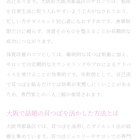
点にあります。大阪府大阪市都島区のサロンでは、施術
景
を日常生活に取り入れやすいよう工夫がなされており、
無理なく続く栄養管理と耳つぼの相乗効果
忙しい方やダイエット初心者にもおすすめです。食事制
耳つぼと栄養管理が続けやすい理由とは
限だけに頼らず、体質そのものを整えることが長期的な
耳つぼ利用で無理なく食事管理を習慣化
成功につながります。
耳つぼ×栄養管理で健康ダイエットを継続
体質改善のコツとしては、継続的な耳つぼ刺激に加え、
耳つぼと食生活改善の相乗効果が生まれる
サロンでの定期的なカウンセリングやプロによるアドバ
仕組み
イスを受けることが効果的です。失敗例として、自己流
耳つぼでストレスなく栄養管理を実現
で耳つぼを貼るだけでは効果が実感しにくいことがある
ため、専門家との二人三脚が推奨されます。
大阪で話題の耳つぼを活かした方法とは
大阪市都島区では、耳つぼを活用したダイエット法が話
題を集めています。耳つぼジュエリーやサロンでの専門