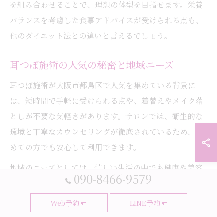
を組み合わせることで、理想の体型を目指せます。栄養
バランスを考慮した食事アドバイスが受けられる点も、
他のダイエット法との違いと言えるでしょう。
耳つぼ施術の人気の秘密と地域ニーズ
耳つぼ施術が大阪市都島区で人気を集めている背景に
は、短時間で手軽に受けられる点や、着替えやメイク落
としが不要な気軽さがあります。サロンでは、衛生的な
環境と丁寧なカウンセリングが徹底されているため、初
めての方でも安心して利用できます。
地域のニーズとしては、忙しい生活の中でも健康や美容
090-8466-9579
を維持したいという声が多く、耳つぼ施術はその要望に
マッチしています。耳のつぼを刺激することで食欲コン
Web予約
LINE予約
トロールや代謝アップを目指せるため、無理なく健康的