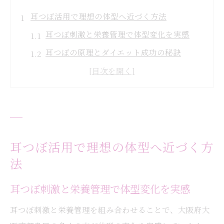
耳つぼ活用で理想の体型へ近づく方法
耳つぼ刺激と栄養管理で体型変化を実感
耳つぼの原理とダイエット成功の秘訣
耳つぼで無理なく続ける体質改善のコツ
大阪で話題の耳つぼを活かした方法とは
耳つぼと食生活見直しの重要ポイント
栄養と耳つぼで健康的な美をかなえる秘訣
耳つぼと栄養素の組み合わせで健康美を追
耳つぼ活用で理想の体型へ近づく方
求
法
不足しがちな栄養を耳つぼでサポート
耳つぼ刺激と栄養管理で体型変化を実感
理想の美しさに導く耳つぼダイエット法
耳つぼ刺激と栄養管理を組み合わせることで、大阪府大
耳つぼで実感する美容と健康の両立