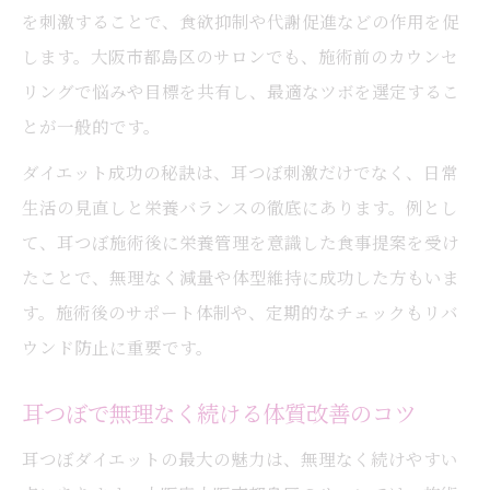
耳つぼジュエリーが人気の理由と魅力とは
を刺激することで、食欲抑制や代謝促進などの作用を促
します。大阪市都島区のサロンでも、施術前のカウンセ
耳つぼジュエリーで日常におしゃれと効果
リングで悩みや目標を共有し、最適なツボを選定するこ
を
とが一般的です。
耳つぼジュエリーで楽しく続けるダイエッ
ト術
ダイエット成功の秘訣は、耳つぼ刺激だけでなく、日常
耳つぼジュエリーの選び方と活用ポイント
生活の見直しと栄養バランスの徹底にあります。例とし
て、耳つぼ施術後に栄養管理を意識した食事提案を受け
大阪市都島区で耳つぼ施術が人気の背景
たことで、無理なく減量や体型維持に成功した方もいま
大阪市都島区で耳つぼが選ばれる理由を解
す。施術後のサポート体制や、定期的なチェックもリバ
説
ウンド防止に重要です。
耳つぼ施術の人気の秘密と地域ニーズ
耳つぼが大阪市都島区で話題の理由とは
耳つぼで無理なく続ける体質改善のコツ
耳つぼ施術を受けやすい環境と魅力を探る
耳つぼダイエットの最大の魅力は、無理なく続けやすい
都島区で耳つぼダイエットが支持される背