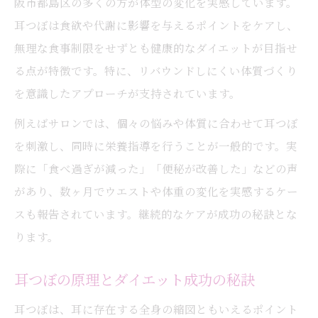
阪市都島区の多くの方が体型の変化を実感しています。
耳つぼ×栄養で叶える毎日の肌ツヤ向上
耳つぼは食欲や代謝に影響を与えるポイントをケアし、
リバウンド防止に耳つぼが注目される理由
無理な食事制限をせずとも健康的なダイエットが目指せ
耳つぼがリバウンド抑制に効果的な理由
る点が特徴です。特に、リバウンドしにくい体質づくり
耳つぼで食欲コントロールしやすくなる仕
を意識したアプローチが支持されています。
組み
例えばサロンでは、個々の悩みや体質に合わせて耳つぼ
耳つぼと栄養管理で持続的なダイエットを
を刺激し、同時に栄養指導を行うことが一般的です。実
実現
際に「食べ過ぎが減った」「便秘が改善した」などの声
耳つぼ活用でリバウンド知らずの生活習慣
があり、数ヶ月でウエストや体重の変化を実感するケー
リバウンドを防ぐ耳つぼと栄養バランスの
スも報告されています。継続的なケアが成功の秘訣とな
秘策
ります。
耳つぼジュエリーを楽しみながらダイエット
耳つぼの原理とダイエット成功の秘訣
耳つぼジュエリーで美しく健康的なダイエ
ット
耳つぼは、耳に存在する全身の縮図ともいえるポイント