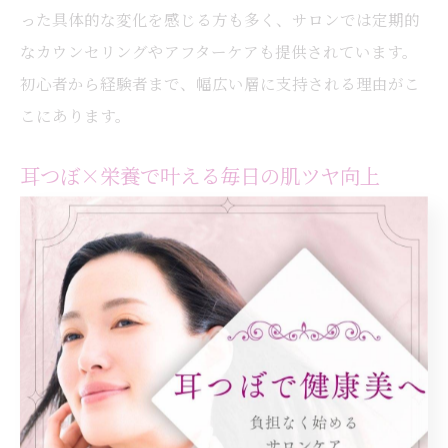
った具体的な変化を感じる方も多く、サロンでは定期的
なカウンセリングやアフターケアも提供されています。
初心者から経験者まで、幅広い層に支持される理由がこ
こにあります。
耳つぼ×栄養で叶える毎日の肌ツヤ向上
耳つぼ施術と栄養管理を組み合わせることで、毎日の肌
ツヤ向上が期待できます。大阪府大阪市都島区のサロン
利用者からは「肌が明るくなった」「化粧ノリが良くな
った」といった声が増えており、美容目的での耳つぼ活
用も注目されています。
耳つぼの刺激により血行や新陳代謝が促進され、ビタミ
ンCやたんぱく質など美肌に欠かせない栄養素の吸収効