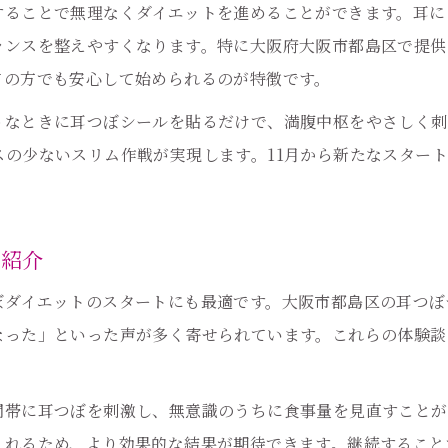
耳つぼを生かしたリバウンド対策のポイント
することで無理なくダイエットを進めることができます。耳に
ランスを整えやすくなります。特に大阪府大阪市都島区で提供
忙しい時期もできる耳つぼ簡単ケアの提案
ての方でも安心して始められるのが特徴です。
耳つぼ×美容で11月に変わるカラダ
うなときに耳つぼシールを貼るだけで、満腹中枢をやさしく刺
耳つぼと美容ケアの相乗効果を引き出す方法
の少ないスリム作戦が実現します。11月から新たなスター
11月から始める耳つぼで美しさアップ術
耳つぼがもたらすリフトアップの仕組み解説
耳つぼ美容で理想のラインを目指す理由
の紹介
耳つぼ施術で美肌と健康を両立させる秘訣
ぼダイエットのスタートにも最適です。大阪市都島区の耳つぼ
耳つぼ施術が叶える理想の自分作り
なった」といった声が多く寄せられています。これらの体験談
耳つぼで叶う理想の自分への第一歩とは
耳つぼ施術で自信もアップする理由を解説
間帯に耳つぼを刺激し、無意識のうちに食事量を見直すことが
耳つぼがサポートする自己肯定感の育み方
くれるため、より効果的な結果が期待できます。継続すること