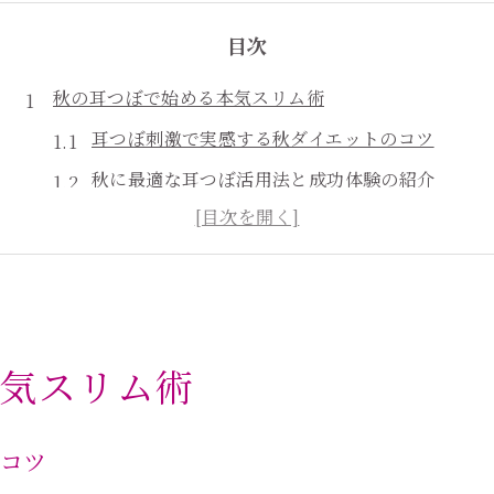
目次
秋の耳つぼで始める本気スリム術
耳つぼ刺激で実感する秋ダイエットのコツ
秋に最適な耳つぼ活用法と成功体験の紹介
耳つぼダイエットで叶う健康的な体型維持術
耳つぼで秋の食欲をコントロールする方法
耳つぼを取り入れやすい日常習慣の作り方
年末年始へ向けて耳つぼ習慣を始動
気スリム術
年末年始前に耳つぼで変わる美容習慣とは
耳つぼ活用で無理せず年末ダイエットを実現
のコツ
耳つぼ習慣が続くコツと効果を高める方法