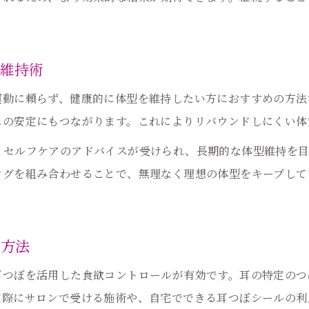
耳つぼで目指す自分らしい美しさの実現法
耳つぼ施術の流れと専門家相談のポイント
忙しい女性にも耳つぼの手軽ケアを提案
型維持術
忙しくても続けやすい耳つぼ簡単ケア法
運動に頼らず、健康的に体型を維持したい方におすすめの方法
耳つぼケアが叶える短時間美容の魅力
スの安定にもつながります。これによりリバウンドしにくい体
耳つぼで時短しながら美と健康を手に入れる
とセルフケアのアドバイスが受けられ、長期的な体型維持を目
耳つぼジュエリーでおしゃれに続ける方法
ングを組み合わせることで、無理なく理想の体型をキープして
耳つぼの手軽さを活かした継続のコツ
ご予約はこちら
ご予約はこちら
耳つぼで叶う健康美の新常識とは
耳つぼが実現する健康美の新常識を紹介
る方法
耳つぼでバランス良く美しさを高める方法
耳つぼを活用した食欲コントロールが有効です。耳の特定のつ
耳つぼ施術と健康維持の関係性を解説
実際にサロンで受ける施術や、自宅でできる耳つぼシールの利