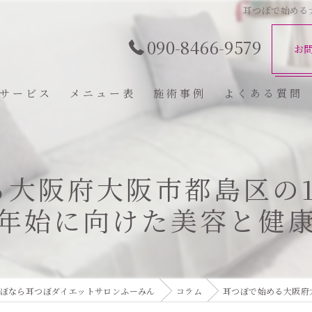
耳つぼで始める
090-8466-9579
お
サービス
メニュー表
施術事例
よくある質問
る大阪府大阪市都島区の1
年始に向けた美容と健
ぼなら耳つぼダイエットサロンふーみん
コラム
耳つぼで始める大阪府