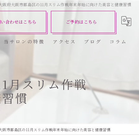
大阪府大阪市都島区の11月スリム作戦年末年始に向けた美容と健康習慣
問い合わせはこちら
ご予約はこちら
当サロンの特徴
アクセス
ブログ
コラム
ダイエット
健康
1月スリム作戦
康習慣
美容エステ
食欲
痩身
大阪市都島区の11月スリム作戦年末年始に向けた美容と健康習慣