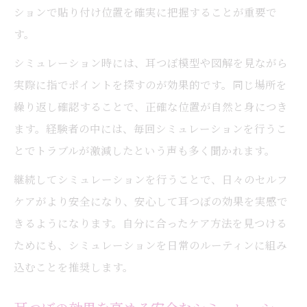
ツを紹介
ションで貼り付け位置を確実に把握することが重要で
耳つぼジュエリー使用時のリスク回避ポイ
す。
ント
シミュレーション時には、耳つぼ模型や図解を見ながら
耳つぼシミュレーションで肌トラブルを予
実際に指でポイントを探すのが効果的です。同じ場所を
防する方法
繰り返し確認することで、正確な位置が自然と身につき
初めてでも安心な耳つぼシミュレーションの使
ます。経験者の中には、毎回シミュレーションを行うこ
い方ガイド
とでトラブルが激減したという声も多く聞かれます。
耳つぼシミュレーション初心者も安心のス
継続してシミュレーションを行うことで、日々のセルフ
テップ解説
ケアがより安全になり、安心して耳つぼの効果を実感で
耳つぼシミュレーションの使い方と注意点
きるようになります。自分に合ったケア方法を見つける
を丁寧に紹介
ためにも、シミュレーションを日常のルーティンに組み
耳つぼの位置を簡単に確認できるシミュレ
込むことを推奨します。
ーション法