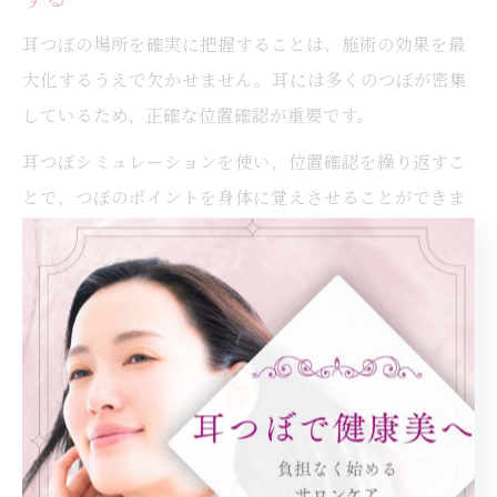
耳つぼの場所を確実に把握することは、施術の効果を最
大化するうえで欠かせません。耳には多くのつぼが密集
しているため、正確な位置確認が重要です。
耳つぼシミュレーションを使い、位置確認を繰り返すこ
とで、つぼのポイントを身体に覚えさせることができま
す。特に、耳つぼジュエリーを貼る際には、目的とする
効果（例えばダイエットやストレス緩和）に合った場所
を事前に把握しておくことが大切です。
失敗例として、自己流で位置を決めてしまい効果を感じ
られなかったケースもあります。そのため、耳つぼ模型
や図解を活用し、繰り返し練習することが、効果を最大
限に引き出すポイントとなります。