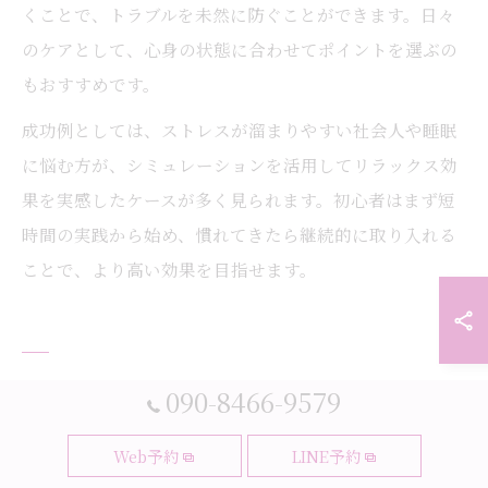
くことで、トラブルを未然に防ぐことができます。日々
のケアとして、心身の状態に合わせてポイントを選ぶの
もおすすめです。
成功例としては、ストレスが溜まりやすい社会人や睡眠
に悩む方が、シミュレーションを活用してリラックス効
果を実感したケースが多く見られます。初心者はまず短
時間の実践から始め、慣れてきたら継続的に取り入れる
ことで、より高い効果を目指せます。
090-8466-9579
耳つぼジュエリーを楽しむための注
意点と実践アドバイス
Web予約
LINE予約