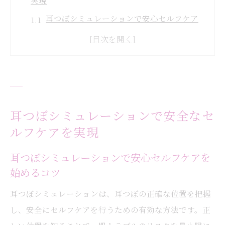
実現
耳つぼシミュレーションで安心セルフケア
を始めるコツ
耳つぼセルフケアに必要な安全知識と実践
ポイント
耳つぼシミュレーションでトラブル防止の
習慣を作る
耳つぼシミュレーションで安全なセ
耳つぼの効果を高める安全なシミュレーシ
ルフケアを実現
ョン方法
耳つぼセルフケアを継続するための注意点
耳つぼシミュレーションで安心セルフケアを
始めるコツ
を解説
正しい耳つぼの位置確認で効果を引き出す秘訣
耳つぼシミュレーションは、耳つぼの正確な位置を把握
耳つぼの正しい位置を見極めるシミュレー
し、安全にセルフケアを行うための有効な方法です。正
ション活用法