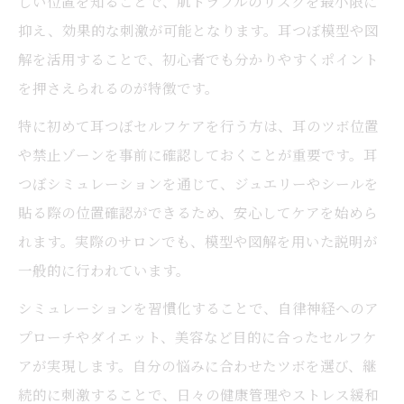
しい位置を知ることで、肌トラブルのリスクを最小限に
耳つぼシミュレーションで効果的な位置確
抑え、効果的な刺激が可能となります。耳つぼ模型や図
認を行う
解を活用することで、初心者でも分かりやすくポイント
を押さえられるのが特徴です。
耳つぼの場所を確実に把握して効果を最大
化する
特に初めて耳つぼセルフケアを行う方は、耳のツボ位置
耳つぼシミュレーションで失敗しない位置
や禁止ゾーンを事前に確認しておくことが重要です。耳
確認術
つぼシミュレーションを通じて、ジュエリーやシールを
貼る際の位置確認ができるため、安心してケアを始めら
耳つぼの効果を引き出すポイントを詳しく
れます。実際のサロンでも、模型や図解を用いた説明が
紹介
一般的に行われています。
シミュレーション活用が耳つぼ禁止ゾーン対策
に役立つ理由
シミュレーションを習慣化することで、自律神経へのア
耳つぼ禁止ゾーンをシミュレーションでし
プローチやダイエット、美容など目的に合ったセルフケ
っかり確認
アが実現します。自分の悩みに合わせたツボを選び、継
続的に刺激することで、日々の健康管理やストレス緩和
耳つぼシミュレーションで安全エリアを見