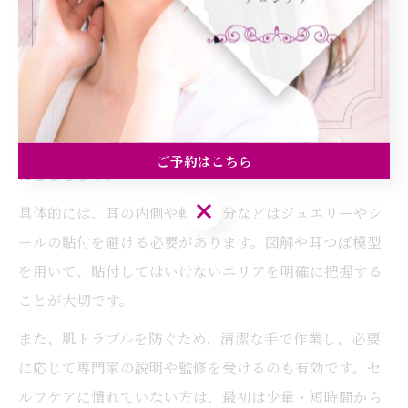
耳つぼシミュレーションで失敗しない位置確
認術
耳つぼシミュレーションで失敗しないためには、いくつ
かのコツと注意点があります。まず、耳つぼの禁止ゾー
ンや敏感な部位を事前に確認し、誤って刺激しないよう
ご予約はこちら
にしましょう。
ご予約はこちら
具体的には、耳の内側や軟骨部分などはジュエリーやシ
ールの貼付を避ける必要があります。図解や耳つぼ模型
を用いて、貼付してはいけないエリアを明確に把握する
ことが大切です。
また、肌トラブルを防ぐため、清潔な手で作業し、必要
に応じて専門家の説明や監修を受けるのも有効です。セ
ルフケアに慣れていない方は、最初は少量・短時間から