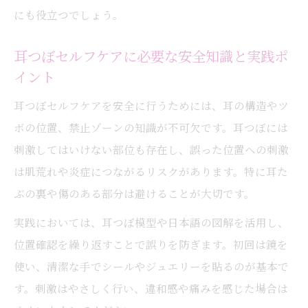
にも役立つでしょう。
分けるコツ
耳つぼ禁止ゾーンを避けるポイントと注意
耳つぼセルフケアに必要な安全知識と実践ポ
事項
イント
耳つぼの禁止ゾーンを理解しトラブルを予
耳つぼセルフケアを安全に行うためには、耳の構造やツ
防する
ボの位置、禁止ゾーンの知識が不可欠です。耳つぼには
耳つぼシミュレーションがリスク回避に役
刺激してはいけない部位も存在し、誤った位置への刺激
立つ理由
は肌荒れや炎症につながるリスクがあります。特に耳た
自律神経を整える耳つぼの見つけ方が分かりや
ぶの裏や傷のある部分は避けることが大切です。
すい
実践においては、耳つぼ模型や日本語の図解を活用し、
耳つぼで自律神経を整える場所の探し方を
位置確認を繰り返すことで誤りを防ぎます。初回は鏡を
紹介
使い、清潔な手でシールやジュエリーを貼るのが基本で
耳つぼシミュレーションでストレス緩和を
す。刺激はやさしく行い、違和感や痛みを感じた場合は
目指すコツ