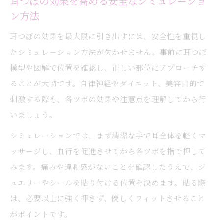
耳つぼの効果を高める安全なシミュレーショ
耳つぼセルフケアを始める準備と基本ポイ
ン方法
ント
耳つぼの効果を最大限に引き出すには、安全性を重視し
耳つぼシミュレーションのよくある疑問と
たシミュレーション方法が欠かせません。事前に耳つぼ
解決法
模型や図解で位置を確認し、正しい部位にアプローチす
ることが大切です。自律神経やダイエット、美容目的で
刺激する際も、各ツボの効果や注意点を理解してから行
いましょう。
シミュレーションでは、まず清潔な手で耳全体を軽くマ
ッサージし、血行を促進させてから各ツボを指で押して
みます。痛みや違和感がないことを確認したうえで、ジ
ュエリーやシールを貼り付ける位置を決めます。貼る際
は、必要以上に強く押さず、優しくフィットさせること
がポイントです。