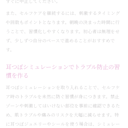
すぐに中止してください。
自律神経に効く耳つぼの位置を分かりやす
また、セルフケアを継続するには、刺激するタイミング
く解説
や回数もポイントとなります。朝晩の決まった時間に行
耳つぼの効果的なポイントでリラックスを
うことで、習慣化しやすくなります。初心者は無理をせ
促す
ず、少しずつ自分のペースで進めることがおすすめで
耳つぼシミュレーションで心身のバランス
す。
を整える
耳つぼジュエリーを楽しむための注意点と実践
耳つぼシミュレーションでトラブル防止の習
アドバイス
慣を作る
耳つぼジュエリーを安全に楽しむための大
耳つぼシミュレーションを取り入れることで、セルフケ
切な注意点
ア時のトラブルを未然に防ぐ習慣が身につきます。禁止
耳つぼシミュレーションでジュエリー装着
ゾーンや刺激してはいけない部位を事前に確認できるた
位置を確認
め、肌トラブルや痛みのリスクを大幅に減らせます。特
耳つぼジュエリーの効果とセルフケアのコ
に耳つぼジュエリーやシールを使う場合は、シミュレー