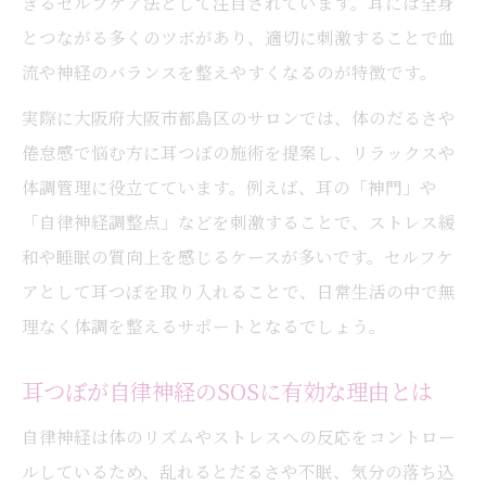
きるセルフケア法として注目されています。耳には全身
果
とつながる多くのツボがあり、適切に刺激することで血
耳つぼジュエリーで心も体もリフレッシュ
流や神経のバランスを整えやすくなるのが特徴です。
耳つぼジュエリーが自律神経に及ぼす影響
実際に大阪府大阪市都島区のサロンでは、体のだるさや
耳つぼジュエリーが体がだるい悩みに役立
倦怠感で悩む方に耳つぼの施術を提案し、リラックスや
つ理由
体調管理に役立てています。例えば、耳の「神門」や
耳つぼジュエリー資格で広がるリラクゼー
「自律神経調整点」などを刺激することで、ストレス緩
ション
和や睡眠の質向上を感じるケースが多いです。セルフケ
耳つぼジュエリーの効果を最大限に活用し
アとして耳つぼを取り入れることで、日常生活の中で無
よう
理なく体調を整えるサポートとなるでしょう。
セルフケアで始める耳つぼ活用術を解説
耳つぼが自律神経のSOSに有効な理由とは
耳つぼセルフケアの基本と実践ステップ
自宅でできる耳つぼマッサージのコツ
自律神経は体のリズムやストレスへの反応をコントロー
ルしているため、乱れるとだるさや不眠、気分の落ち込
耳つぼで体がだるい時の簡単ケア方法