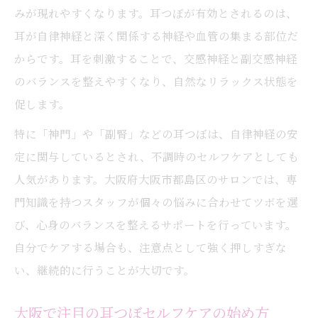
みが現れやすくなります。耳つぼが有効とされるのは、
耳つぼセルフケアで自律神経を整える習慣
耳が自律神経と深く関係する神経や血管の集まる部位だ
耳つぼを日常生活に取り入れるポイント
からです。耳を刺激することで、交感神経と副交感神経
耳つぼ神門の位置と自律神経サポートの実践法
のバランスを整えやすくなり、自然なリラックス状態を
耳つぼ神門の正しい位置と見つけ方
促します。
耳つぼ神門で自律神経サポートを始めよう
特に「神門」や「副腎」などの耳つぼは、自律神経の安
耳つぼ神門が体がだるい時に役立つ理由
定に関与しているとされ、不調時のセルフケアとしても
耳つぼ神門の押し方と効果的なアプローチ
人気があります。大阪府大阪市都島区のサロンでは、専
法
門知識を持つスタッフが個々の悩みに合わせてツボを選
耳つぼ神門を活用したセルフケアの流れ
び、心身のバランスを整えるサポートを行っています。
耳つぼジュエリー資格取得で広がる新たな可能
自分でケアする場合も、注意点として強く押しすぎな
性
い、継続的に行うことが大切です。
耳つぼジュエリー資格がもたらすメリット
大阪で注目の耳つぼセルフケアの始め方