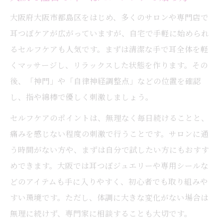
耳つぼジュエリー資格で副業を目指す方法
大阪府大阪市都島区をはじめ、多くのサロンや専門店で
耳つぼジュエリー資格取得の手軽な選択肢
耳つぼケアが広がっていますが、自宅で手軽に始められ
耳つぼジュエリー資格講座で学べる実践力
るセルフケアも人気です。まずは清潔な手で耳全体を軽
耳つぼジュエリー資格後のサロン開業サポ
くマッサージし、リラックスした状態を作ります。その
ート
後、「神門」や「自律神経調整点」などの位置を確認
し、指や綿棒で優しく刺激しましょう。
セルフケアのポイントは、無理なく毎日続けることと、
痛みを感じない程度の刺激で行うことです。サロンに通
う時間がない方や、まずは自分で試したい方にもおすす
めできます。大阪では耳つぼジュエリーや専用シールな
どのアイテムも手に入りやすく、初心者でも取り組みや
すい環境です。ただし、体調に大きな変化がない場合は
無理に続けず、専門家に相談することも大切です。