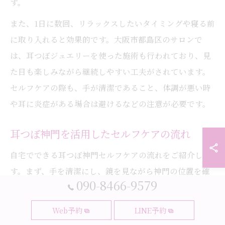
す。
また、1日に数回、リラックスしたいタイミングや寝る前
に取り入れると効果的です。大阪市都島区のサロンで
は、耳つぼジュエリーを使った施術も行われており、見
た目も楽しみながら継続しやすい工夫がされています。
セルフケアの際も、手が清潔であること、体調が悪い時
や耳に炎症がある場合は避けるなどの注意が必要です。
耳つぼ神門を活用したセルフケアの流れ
自宅でできる耳つぼ神門セルフケアの流れをご紹介しま
す。まず、手を清潔にし、鏡を見ながら神門の位置を確
090-8466-9579
認します。次に、やさしく指で押したり、専用の耳つぼ
シールやジュエリーを貼って刺激しましょう。1回の刺激
Web予約
LINE予約
は数秒〜10秒、1日2〜3回程度が目安です。