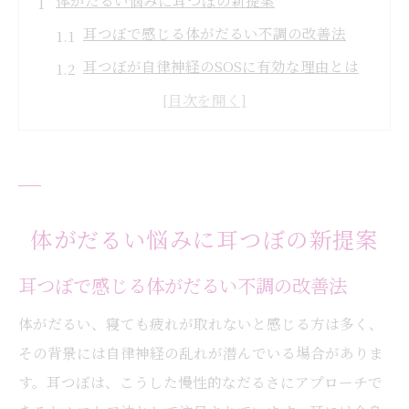
体がだるい悩みに耳つぼの新提案
耳つぼで感じる体がだるい不調の改善法
耳つぼが自律神経のSOSに有効な理由とは
大阪で注目の耳つぼセルフケアの始め方
体がだるい方へ耳つぼジュエリー活用術
耳つぼがもたらす日常のリラックス効果
自律神経の乱れを耳つぼケアで和らげる
耳つぼで自律神経バランスを整える秘訣
体がだるい悩みに耳つぼの新提案
耳つぼが自律神経に与える穏やかな作用
耳つぼで感じる体がだるい不調の改善法
耳つぼケアの基本と効果的なポイント解説
体がだるい、寝ても疲れが取れないと感じる方は多く、
体がだるい時の耳つぼマッサージ方法
その背景には自律神経の乱れが潜んでいる場合がありま
耳つぼケアで心身の不調を和らげるコツ
す。耳つぼは、こうした慢性的なだるさにアプローチで
耳つぼジュエリーがもたらす心身リラックス効