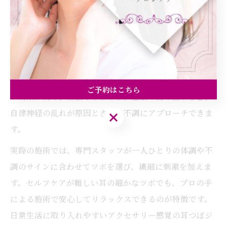
耳つぼジュエリーは、耳にあるさまざまなツボを専用の
シールやストーンで刺激することで、心身のリフレッシ
ュを目指すケア方法です。大阪府大阪市都島区でも、ス
トレスや疲れからくる「体がだるい」といった悩みを抱
える方に人気があります。耳つぼ施術はリラクゼーショ
ご予約はこちら
ン効果が高く、緊張やイライラ、睡眠の質の低下など、
自律神経の乱れが原因とされる不調にアプローチできま
ご予約はこちら
す。
実際の施術では、専門スタッフが一人ひとりの体調や不
調のサインに合わせてツボを選び、繊細に刺激を加えま
す。セルフケアが難しい耳の細かなツボでも、プロの手
による施術で安心してリラックスできるのが特徴です。
日常生活に取り入れやすいアクセサリー感覚の耳つぼジ