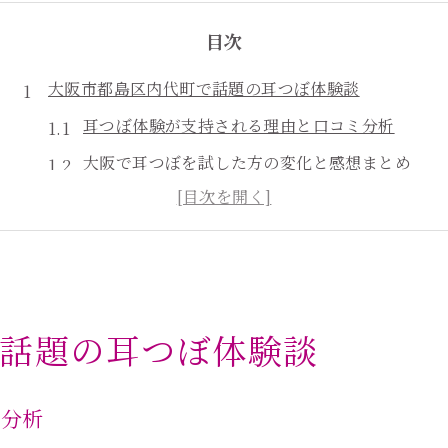
目次
大阪市都島区内代町で話題の耳つぼ体験談
耳つぼ体験が支持される理由と口コミ分析
大阪で耳つぼを試した方の変化と感想まとめ
耳つぼジュエリーの体験談から見える魅力
耳つぼ体験の流れとダイエット成功例紹介
口コミで分かる耳つぼ施術の安心ポイント
口コミが示す耳つぼダイエットの実態とは
話題の耳つぼ体験談
耳つぼダイエットの効果を口コミで検証
実際の体験者が語る耳つぼの成果と持続性
ミ分析
口コミから分かる耳つぼダイエットの注意点