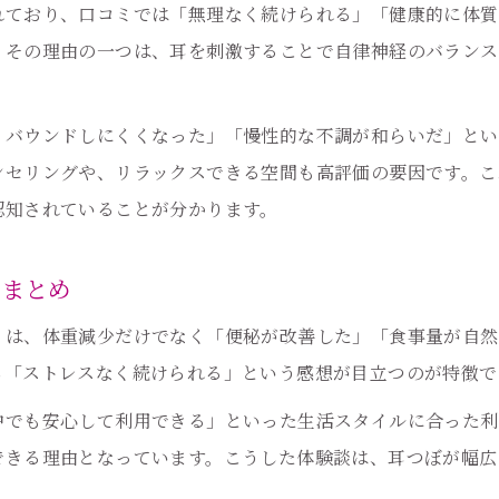
耳つぼダイエットのメリットと満足度の声
れており、口コミでは「無理なく続けられる」「健康的に体質
。その理由の一つは、耳を刺激することで自律神経のバランス
大阪の耳つぼダイエット口コミ徹底比較
耳つぼ施術の効果を評判から徹底検証
リバウンドしにくくなった」「慢性的な不調が和らいだ」とい
耳つぼ施術の効果を口コミが裏付ける理由
ンセリングや、リラックスできる空間も高評価の要因です。こ
耳つぼで期待できる体質改善の実例紹介
認知されていることが分かります。
評判が高い耳つぼサロンの施術ポイント
耳つぼ体験談から見るリラクゼーション効果
想まとめ
施術者の資格と経験が安心感につながる
くは、体重減少だけでなく「便秘が改善した」「食事量が自然
無理なく続ける耳つぼダイエットのヒント
ら「ストレスなく続けられる」という感想が目立つのが特徴で
耳つぼダイエットを継続するコツと工夫
中でも安心して利用できる」といった生活スタイルに合った利
口コミで分かる無理なく続ける秘訣とは
できる理由となっています。こうした体験談は、耳つぼが幅広
耳つぼと食事管理を併用するポイント