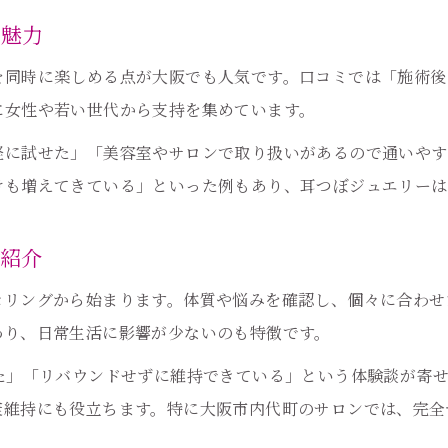
無理がない耳つぼ活用法と体験者の声
る魅力
耳つぼでストレス軽減と習慣化の方法
を同時に楽しめる点が大阪でも人気です。口コミでは「施術後
体質改善を目指す方へ耳つぼの魅力紹介
に女性や若い世代から支持を集めています。
耳つぼが体質改善に役立つ理由と方法
軽に試せた」「美容室やサロンで取り扱いがあるので通いやす
耳つぼ体験と体質改善の口コミ紹介
けも増えてきている」といった例もあり、耳つぼジュエリーは
耳つぼジュエリーの美容効果に注目
耳つぼがサポートする健康的な生活
例紹介
体質改善を実感できる耳つぼの特徴
ご予約はこちら
ご予約はこちら
セリングから始まります。体質や悩みを確認し、個々に合わせ
口コミで安心の耳つぼ選び方ガイド
わり、日常生活に影響が少ないのも特徴です。
信頼できる耳つぼサロン選びの基準
た」「リバウンドせずに維持できている」という体験談が寄
口コミを活用した耳つぼサロンの探し方
康維持にも役立ちます。特に大阪市内代町のサロンでは、完全
安心の耳つぼ施術を見極めるポイント