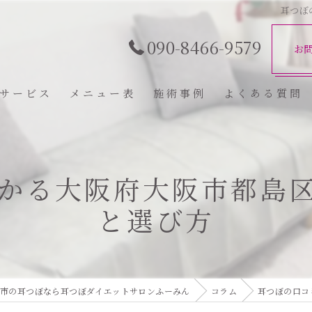
耳つぼ
090-8466-9579
お
サービス
メニュー表
施術事例
よくある質問
かる大阪府大阪市都島
と選び方
市の耳つぼなら耳つぼダイエットサロンふーみん
コラム
耳つぼの口コ