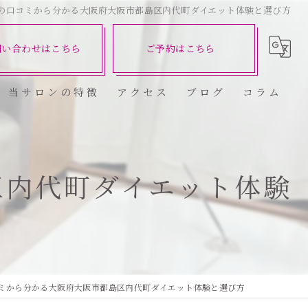
の口コミから分かる大阪府大阪市都島区内代町ダイエット体験と選び方
問い合わせはこちら
ご予約はこちら
当サロンの特徴
アクセス
ブログ
コラム
ダイエット
健康
区内代町ダイエット体験
美容エステ
食欲
痩身
ミから分かる大阪府大阪市都島区内代町ダイエット体験と選び方