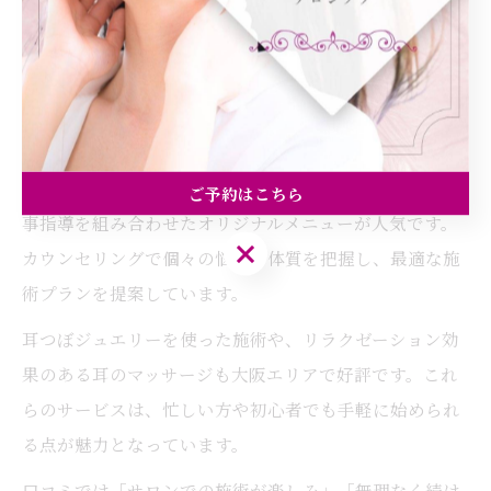
す。継続することで、健康的な体型維持とリバウンド予
防の両立が可能となります。
大阪エリアで人気の耳つぼ体型ケア術とは
大阪市都島区を中心に、耳つぼを活用した体型ケア術が
注目されています。サロンでは、耳つぼダイエットと食
ご予約はこちら
事指導を組み合わせたオリジナルメニューが人気です。
ご予約はこちら
カウンセリングで個々の悩みや体質を把握し、最適な施
術プランを提案しています。
耳つぼジュエリーを使った施術や、リラクゼーション効
果のある耳のマッサージも大阪エリアで好評です。これ
らのサービスは、忙しい方や初心者でも手軽に始められ
る点が魅力となっています。
口コミでは「サロンでの施術が楽しみ」「無理なく続け