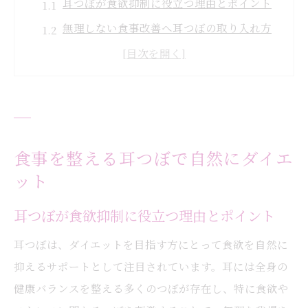
耳つぼが食欲抑制に役立つ理由とポイント
無理しない食事改善へ耳つぼの取り入れ方
耳つぼ活用で自然なダイエットを始めるコ
ツ
食事を整える耳つぼ施術の流れと特徴
耳つぼを活かした続けやすい食習慣の作り
方
食事を整える耳つぼで自然にダイエ
耳つぼ活用で叶える無理しない体型ケア
ット
耳つぼで無理なく理想体型を目指す方法
耳つぼが食欲抑制に役立つ理由とポイント
体型維持と耳つぼの関係性を徹底解説
耳つぼは、ダイエットを目指す方にとって食欲を自然に
耳つぼを活かした体型ケアの実践ポイント
抑えるサポートとして注目されています。耳には全身の
耳つぼダイエットが続く理由と効果の秘密
健康バランスを整える多くのつぼが存在し、特に食欲や
大阪エリアで人気の耳つぼ体型ケア術とは