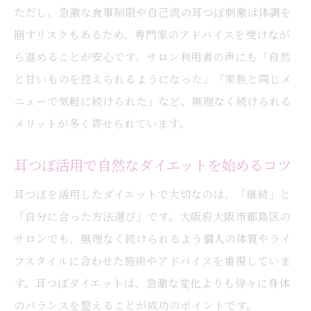
れ
ただし、急激な食事制限や自己流の耳つぼ刺激は体調を
崩すリスクもあるため、専門家のアドバイスを受けなが
大阪で話題の耳つぼ減量サポート方法とは
ら進めることが安心です。サロン利用者の声にも「自然
リバウンド予防に役立つ耳つぼの力とは
と甘いものを控えられるようになった」「家族と同じメ
耳つぼがリバウンド防止に効果的な理由
ニューで気軽に続けられた」など、無理なく続けられる
持続しやすい耳つぼダイエットの特徴とは
メリットが多く寄せられています。
耳つぼで体質改善しリバウンドを防ぐ方法
ダイエット成功後の耳つぼ活用術を解説
耳つぼ活用で自然なダイエットを始めるコツ
耳つぼ施術と食事改善で継続できるコツ
耳つぼを活用したダイエットで大切なのは、「継続」と
「自分に合った方法選び」です。大阪府大阪市都島区の
サロンでも、無理なく続けられるよう個人の体質やライ
フスタイルに合わせた施術やアドバイスを重視していま
す。耳つぼダイエットは、急激な変化よりも徐々に身体
のバランスを整えることが成功のポイントです。