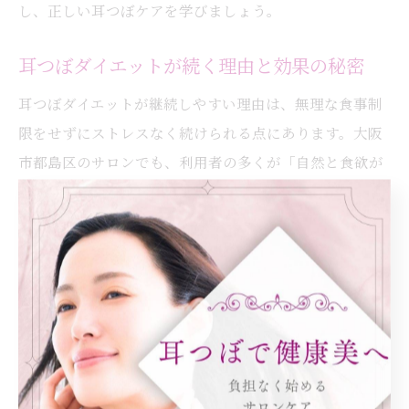
し、正しい耳つぼケアを学びましょう。
耳つぼダイエットが続く理由と効果の秘密
耳つぼダイエットが継続しやすい理由は、無理な食事制
限をせずにストレスなく続けられる点にあります。大阪
市都島区のサロンでも、利用者の多くが「自然と食欲が
整う」と実感しています。
耳つぼは身体のバランスを整える働きがあり、ダイエッ
ト中のリバウンドリスクを抑えやすいのが特徴です。施
術によって自律神経が安定し、日々の健康管理にも役立
ちます。
例えば、施術を受けてから「間食が減った」「体重がゆ
るやかに落ちてきた」という声が多く寄せられていま