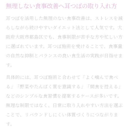
無理しない食事改善へ耳つぼの取り入れ方
リバウンドしやすい方に耳つぼが合う理由
耳つぼダイエットをおすすめする生活スタ
耳つぼを活用した無理のない食事改善は、ストレスを減
イル
らしながら続けやすいダイエット法として人気です。大
耳つぼ施術を始めたい方のチェックポイン
阪府大阪市都島区でも、食事制限が苦手な方や忙しい方
ト
に選ばれています。耳つぼ施術を受けることで、食事量
の自然な抑制とバランスの良い食生活の実践が目指せま
耳つぼが導く健康的減量の秘訣を解説
す。
耳つぼで健康的に体重を減らす基本ステッ
プ
具体的には、耳つぼ施術と合わせて「よく噛んで食べ
る」「野菜やたんぱく質を意識する」「間食を控える」
減量時に役立つ耳つぼの知識と実践法まと
などのシンプルな食習慣を提案するケースが多いです。
め
無理な制限ではなく、日常に取り入れやすい方法を選ぶ
自然な減量を叶える耳つぼ活用法のポイン
ことで、リバウンドしにくい体質づくりにつながりま
ト
す。
健康維持を意識した耳つぼダイエットの流