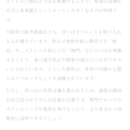
ストレスに関わるつぼを刺激することで、無理な我慢を
ストレスフリーに続く食改善と耳つぼ術
せずに食事量をコントロールしやすくなるのが特徴で
耳つぼがストレス軽減に与えるダイエット
す。
効果
大阪府大阪市都島区でも、耳つぼダイエットを取り入れ
無理しない食改善のための耳つぼ活用法
る人が増えています。例えば食欲中枢に関係する「飢
耳つぼ施術でストレスを減らすコツと注意
点」や、ストレスを和らげる「神門」などのつぼを刺激
点
することで、食べ過ぎ防止や間食の減少につながりやす
食欲管理に役立つ耳つぼの刺激ポイント紹
いとされています。こうした施術は、身体の内面から整
介
えるアプローチとしても信頼されています。
ストレスフリーな食生活を支える耳つぼ術
ただし、耳つぼの効果は個人差があるため、過度な期待
こんな方におすすめの耳つぼダイエット法
や自己流のやり方には注意が必要です。専門サロンでの
耳つぼダイエットが向いている方の特徴解
カウンセリングや施術を受けることで、より安全かつ効
説
果的に活用できるでしょう。
忙しい女性にも耳つぼが選ばれる理由とは