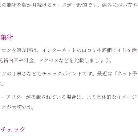
耳つぼ施術の人気の理由や支持される特徴
回の施術を数か月続けるケースが一般的です。痛みに弱い方
耳つぼの効果や持続期間を分かりやすく解説
。
耳つぼの効果が実感できるまでの目安期間
収集術
耳つぼはどのくらいもつ？持続力の実際
耳つぼダイエットの効果を長持ちさせる方法
サロンを選ぶ際は、インターネットの口コミや評価サイトを活
で、施術内容や料金、アクセスなどを比較しましょう。
耳つぼの程度ごとの効果比較と持続ポイント
耳つぼの施術回数と理想的な通い方の解説
ングの丁寧さなどもチェックポイントです。最近は「ネット予
見た目や痛みが気になる方に最適な耳つぼ施術
す。
ご予約はこちら
ご予約はこちら
耳つぼ施術で痛みを感じにくい方法と種類
ォーアフターが掲載されている場合は、より具体的なイメージ
耳つぼのジュエリーやシールで見た目も美しく
ことが大切です。
耳つぼの見た目と負担を最小限に抑えるコツ
をチェック
耳つぼ施術で不安を解消するカウンセリング活用術