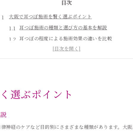
目次
大阪で耳つぼ施術を賢く選ぶポイント
耳つぼ施術の種類と選び方の基本を解説
耳つぼの程度による施術効果の違いを比較
大阪で耳つぼを賢く選ぶための情報収集術
口コミで分かる耳つぼサロンの特徴をチェック
耳つぼと耳掃除サロンの違いと選び方のヒント
耳つぼの異なる程度や特徴を徹底解説
く選ぶポイント
耳つぼの程度が変わる仕組みと施術法の違い
耳つぼの貼る個数や部位ごとの特徴を紹介
解説
耳つぼ施術の痛みや見た目の印象を徹底検証
耳つぼの程度が体質や悩みに与える影響とは
自律神経のケアなど目的別にさまざまな種類があります。大阪