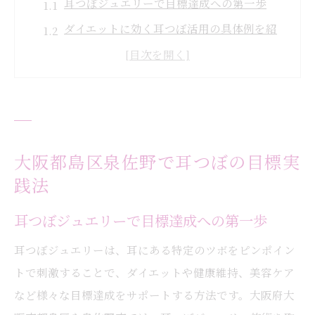
耳つぼジュエリーで目標達成への第一歩
ダイエットに効く耳つぼ活用の具体例を紹
介
耳つぼ施術で理想の美と健康を目指す方法
口コミで話題の耳つぼサロン選びのコツ
耳つぼが自律神経ケアに与える効果とは
目標達成に導く耳つぼケアの魅力を解説
大阪都島区泉佐野で耳つぼの目標実
耳つぼケアで叶う美容と健康のメリット
践法
耳つぼジュエリーが女性に人気の理由
耳つぼジュエリーで目標達成への第一歩
都島エリアで選ばれる耳つぼ施術体験談
耳つぼジュエリーは、耳にある特定のツボをピンポイン
耳つぼで自分に合った目標設定をサポート
トで刺激することで、ダイエットや健康維持、美容ケア
ダイエット目標達成に耳つぼが有効な根拠
など様々な目標達成をサポートする方法です。大阪府大
耳つぼ活用で健康的な美を手に入れるには