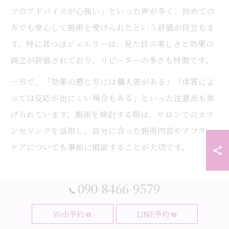
フのアドバイスが心強い」といった声が多く、初めての
方でも安心して施術を受けられたという評価が目立ちま
す。特に耳つぼジュエリーは、見た目の美しさと効果の
両立が評価されており、リピーターの多さも特徴です。
一方で、「効果の感じ方には個人差がある」「体質によ
っては反応が出にくい場合もある」といった注意点も挙
げられています。施術を検討する際は、サロンでのカウ
ンセリングを活用し、自分に合った施術内容やアフター
ケアについても事前に相談することが大切です。
090-8466-9579
泉佐野市で注目される耳つぼ活用術
Web予約
LINE予約