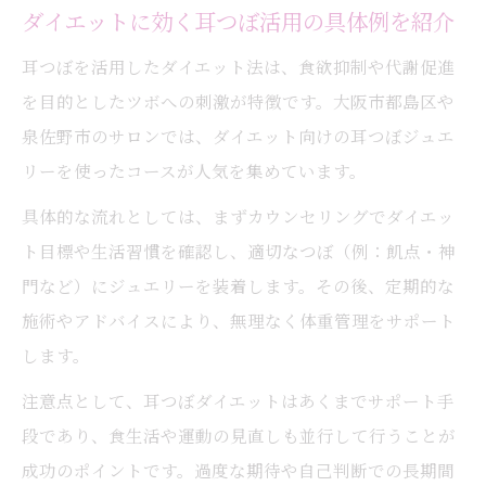
泉佐野市で人気の耳つぼ活用パターン解説
ダイエットに効く耳つぼ活用の具体例を紹介
耳つぼジュエリーで目標達成を実感する方
耳つぼを活用したダイエット法は、食欲抑制や代謝促進
法
を目的としたツボへの刺激が特徴です。大阪市都島区や
地元女性に選ばれる耳つぼ活用の秘訣
泉佐野市のサロンでは、ダイエット向けの耳つぼジュエ
耳つぼ施術が泉佐野市で選ばれる理由とは
リーを使ったコースが人気を集めています。
ダイエットと美容に耳つぼが効くメカニズ
具体的な流れとしては、まずカウンセリングでダイエッ
ム
ト目標や生活習慣を確認し、適切なつぼ（例：飢点・神
自律神経ケアに耳つぼを選ぶ安心ポイント
門など）にジュエリーを装着します。その後、定期的な
耳つぼで自律神経を整える安全な施術法
施術やアドバイスにより、無理なく体重管理をサポート
耳つぼジュエリーの安心素材と衛生管理
します。
施術前後のカウンセリングで安全を確認
注意点として、耳つぼダイエットはあくまでサポート手
自律神経ケアに耳つぼが注目される理由
段であり、食生活や運動の見直しも並行して行うことが
耳つぼ施術のリスクと正しい知識を解説
成功のポイントです。過度な期待や自己判断での長期間