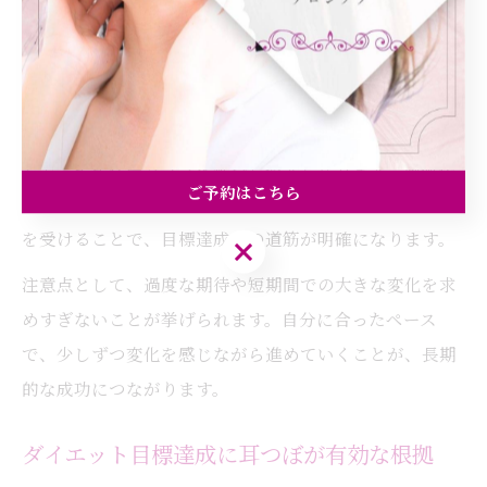
標設定を提案しています。
目標設定の際は、無理のない計画と定期的な振り返りが
大切です。例えば「1ヶ月で－2kg達成」「夜の眠りを深
くしたい」など、具体的かつ達成可能な目標を立てるこ
とで、モチベーションを維持しやすくなります。施術後
ご予約はこちら
も、食事や生活習慣の見直しをサポートするアドバイス
を受けることで、目標達成への道筋が明確になります。
ご予約はこちら
注意点として、過度な期待や短期間での大きな変化を求
めすぎないことが挙げられます。自分に合ったペース
で、少しずつ変化を感じながら進めていくことが、長期
的な成功につながります。
ダイエット目標達成に耳つぼが有効な根拠