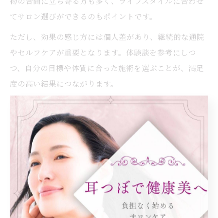
物の合間に立ち寄る方も多く、ライフスタイルに合わせ
てサロン選びができるのもポイントです。
ただし、効果の感じ方には個人差があり、継続的な通院
やセルフケアが重要となります。体験談を参考にしつ
つ、自分の目標や体質に合った施術を選ぶことが、満足
度の高い結果につながります。
耳つぼで自分に合った目標設定をサポート
耳つぼ施術は、個々の目標達成に向けたサポートツール
として活用できます。例えば、ダイエットや自律神経の
安定、肩こり改善など、目的ごとに適したツボを選ぶこ
とで、目標に合わせたアプローチが可能です。大阪市都
島区・泉佐野市のサロンでは、専門スタッフがカウンセ
リングを通じて、一人ひとりの理想や体質に合わせた目