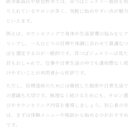
阪市都島区や泉佐野市では、耳つぼジュエリー施術を取
健康美に導く耳つぼの効果的な活用法
り入れているサロンが多く、気軽に始めやすい点が魅力
耳つぼジュエリーで自分磨きを始めるコツ
といえます。
泉佐野で話題の耳つぼ施術とはどんなもの
例えば、カウンセリングで身体や生活習慣の悩みをヒア
耳つぼで体質改善を目指すメリットを解説
リングし、一人ひとりの目標や体調に合わせて最適なつ
耳つぼ施術の流れと注意点を詳しく紹介
ぼを選定するのが一般的です。耳つぼジュエリーは見た
耳つぼが目標達成に役立つ理由とは何か
目もおしゃれで、仕事や日常生活の中でも違和感なく続
耳つぼが持つ目標達成へのメカニズム
けやすいことが利用者から好評です。
耳つぼジュエリーで継続できる理由を解説
ただし、目標達成のためには継続した施術や日常生活で
自律神経バランスを整える耳つぼの役割
の意識も大切です。無理なく続けるためにも、サロン選
びやカウンセリング内容を重視しましょう。初心者の方
大阪で耳つぼが注目される背景と現状
は、まずは体験メニューや相談から始めるのがおすすめ
耳つぼ施術の体感効果と口コミをチェック
です。
泉佐野市で注目される耳つぼ活用術紹介