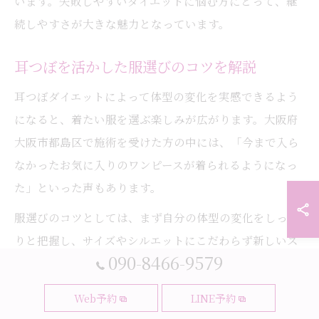
います。失敗しやすいダイエットに悩む方にとって、継
続しやすさが大きな魅力となっています。
耳つぼを活かした服選びのコツを解説
耳つぼダイエットによって体型の変化を実感できるよう
になると、着たい服を選ぶ楽しみが広がります。大阪府
大阪市都島区で施術を受けた方の中には、「今まで入ら
なかったお気に入りのワンピースが着られるようになっ
た」といった声もあります。
服選びのコツとしては、まず自分の体型の変化をしっか
りと把握し、サイズやシルエットにこだわらず新しいス
090-8466-9579
タイルに挑戦することが大切です。カウンセリング時に
施術者からアドバイスを受けることで、自分に似合う服
Web予約
LINE予約
の選択肢が広がるでしょう。