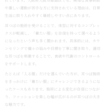
れています。大阪府大阪市都島区でも、無理な食事制限
大阪市都島区で話題の耳つぼダイエット術
や激しい運動が苦手な方に支持されている理由は、日常
耳つぼダイエットの基本的な流れ紹介
生活に取り入れやすく継続しやすい点にあります。
大阪市都島区で人気の耳つぼ施術法
耳つぼの施術を受けることで、体型に対するコンプレッ
耳つぼダイエットで得られる実感とは
クスが軽減し、「着たい服」を自信を持って選べるよう
耳つぼ施術院の選び方と注意点
になったという声も多く聞かれます。具体的には、カウ
耳つぼ体験者のリアルな声を紹介
ンセリングで個々の悩みや目標を丁寧に聞き取り、適切
自然な体型改善を実感した耳つぼ体験談
な耳つぼを刺激することで、食欲や代謝のコントロール
をサポートします。
耳つぼ体験で得た自然な変化と喜び
耳つぼで体型コンプレックスを解消
たとえば「入る服」だけを選んでいた方が、耳つぼ施術
耳つぼ施術後の服選びが変わった日々
をきっかけに「着たい服」にチャレンジできるようにな
ったケースもあります。施術による変化が自信につなが
耳つぼがもたらす心身の前向きな変化
り、ファッションを楽しむ幅が広がるのが耳つぼの大き
耳つぼ体験者の継続のポイント
な魅力です。
無理なく服を楽しみたい人の耳つぼ活用術