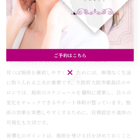
注意点として、耳つぼだけに頼りすぎず、バランスの良
い食事や適度な運動と組み合わせることで、より効果的
な結果が期待できます。自然なダイエットを継続するこ
とで、着たい服が着れる喜びを実感できるでしょう。
ご予約はこちら
耳つぼ施術を習慣化するための工夫
ご予約はこちら
耳つぼ施術を継続しやすくするためには、無理なく生活
に取り入れる工夫が重要です。大阪府大阪市都島区のサ
ロンでは、施術のスケジュールを個別に提案し、日々の
変化をチェックできるサポート体制が整っています。施
術の効果を実感しやすくするために、目標設定や進捗の
可視化も大切です。
習慣化のポイントは、施術を受ける日を決めておくこと