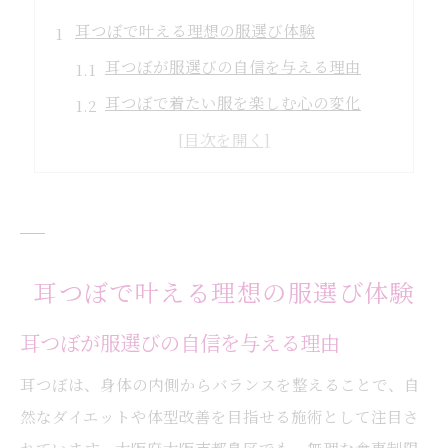
耳つぼで叶える理想の服選び体験
耳つぼが服選びの自信を与える理由
耳つぼで着たい服を楽しむ心の変化
耳つぼ施術が体型悩みをサポート
耳つぼ体験で服への意識が変わる
耳つぼを始めて理想の自分に近づく
着たい服に袖を通す耳つぼ活用法
耳つぼで無理なく体型改善する方法
耳つぼで叶える理想の服選び体験
耳つぼ活用のポイントと継続のコツ
耳つぼが服選びの自信を与える理由
着たい服へ導く耳つぼ刺激の工夫
耳つぼは、身体の内側からバランスを整えることで、自
耳つぼで叶える自然なダイエット法
然なダイエットや体型改善を目指せる施術として注目さ
耳つぼ施術を習慣化するための工夫