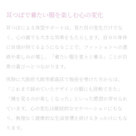
耳つぼで無理なく続けるダイエット術
耳つぼで着たい服を楽しむ心の変化
耳つぼを活かした服選びのコツを解説
耳つぼによる体型サポートは、見た目の変化だけでな
耳つぼで叶える新しいおしゃれ習慣
く、心の面でも大きな効果をもたらします。自分の身体
耳つぼ活用で負担なく体型改善する方法
に自信が持てるようになることで、ファッションへの意
耳つぼダイエット成功の秘訣教えます
欲や楽しみが増し、「着たい服を堂々と着る」ことが日
耳つぼ施術のメリットと注意点を解説
常の喜びへとつながります。
耳つぼ施術の効果と安全な受け方
実際に大阪府大阪市都島区で施術を受けた方からは、
耳つぼ装着期間や正しい使い方とは
「これまで諦めていたデザインの服にも挑戦できた」
耳つぼ施術のメリットとリスク解説
「鏡を見るのが楽しくなった」といった感想が寄せられ
ています。心の変化は継続的なモチベーションにもな
耳つぼ体験時に気を付けたいポイント
り、無理なく健康的な生活習慣を続けるきっかけにもな
耳つぼで起こりやすい変化と対策法
ります。