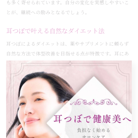
も多く寄せられています。自分の変化を実感しやすいこ
とが、継続への励みとなるでしょう。
耳つぼで叶える自然なダイエット法
耳つぼによるダイエットは、薬やサプリメントに頼らず
自然な方法で体型改善を目指せる点が特徴です。耳にあ
る複数のつぼを刺激することで、食欲の抑制や消化機能
のサポート、体内バランスの調整が期待できます。大阪
府大阪市都島区の施術サロンでも、健康的なダイエット
をサポートしています。
この方法は、体の内側から無理なく痩身を目指す方や、
リバウンドを避けたい方におすすめです。施術ではカウ
ンセリングを重視し、体調や生活習慣に合わせた施術計
画を立てます。