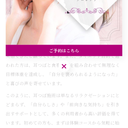
のサポートになった」といった声が多く聞かれます。耳
つぼをきっかけに生活習慣が改善し、自分に自信が持て
るようになったという実例も豊富です。
例えば、仕事や育児でストレスを感じていた30代女性
は、耳つぼ施術を受けることで睡眠の質や気分の安定を
ご予約はこちら
実感できたと語っています。また、ダイエット目的で通
ご予約はこちら
われた方は、耳つぼと食事指導を組み合わせて無理なく
目標体重を達成し、「自分を褒められるようになった」
と喜びの声を寄せています。
このように、耳つぼ施術は単なるリラクゼーションにと
どまらず、「自分らしさ」や「前向きな気持ち」を引き
出すサポートとして、多くの利用者から高い評価を得て
います。初めての方も、まずは体験コースから気軽に始