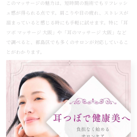
このマッサージの魅力は、短時間の施術でもリフレッシ
ュ感が得られる点です。肩こりや目の疲れ、ストレスが
溜まっていると感じる時にも手軽に試せます。特に「耳
ツボ マッサージ 大阪」や「耳のマッサージ 大阪」など
で調べると、都島区でも多くのサロンが対応しているこ
とがわかります。
注意点としては、耳の皮膚や体調に異常がある場合は施
術を控え、無理な力を加えないことが重要です。初心者
の場合は、プロのアドバイスや施術を受けることで安全
に耳ツボマッサージを楽しむことができます。
大阪で人気の耳つぼ施術の体験談紹介
大阪市都島区で耳つぼ施術を体験された方からは、「施
術を受けてから気持ちが前向きになった」「ダイエット