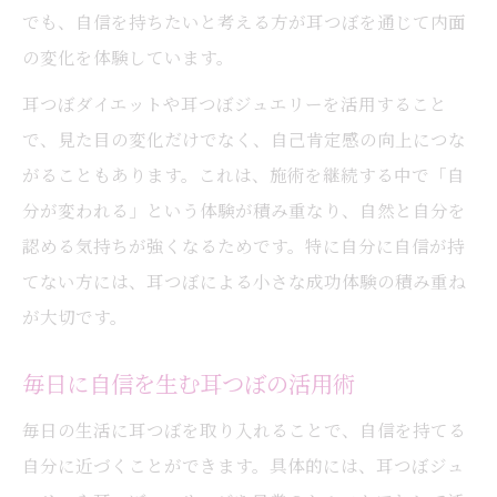
耳つぼジュエリーで毎日に自信をプラス
でも、自信を持ちたいと考える方が耳つぼを通じて内面
の変化を体験しています。
耳つぼマッサージで心が前向きになるコツ
自律神経の乱れを耳つぼで整える方法
耳つぼダイエットや耳つぼジュエリーを活用すること
耳つぼが自律神経に与える効果とは
で、見た目の変化だけでなく、自己肯定感の向上につな
がることもあります。これは、施術を継続する中で「自
自律神経を整える耳つぼ施術の実践法
分が変われる」という体験が積み重なり、自然と自分を
ストレス緩和に役立つ耳つぼのポイント
認める気持ちが強くなるためです。特に自分に自信が持
耳つぼで心身のバランスを取り戻す秘訣
てない方には、耳つぼによる小さな成功体験の積み重ね
耳つぼマッサージで気分転換を図る方法
が大切です。
毎日に自信を生む耳つぼの活用術
毎日の生活に耳つぼを取り入れることで、自信を持てる
自分に近づくことができます。具体的には、耳つぼジュ