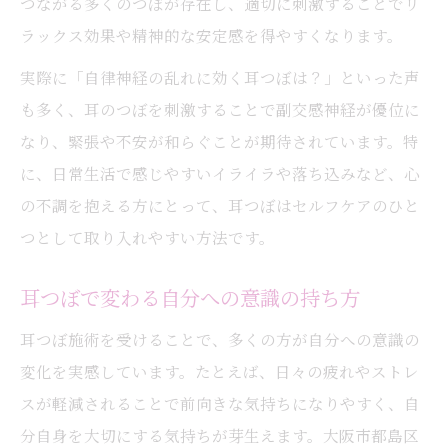
つながる多くのつぼが存在し、適切に刺激することでリ
気持ちの切り替えに役立つ耳つぼ施術
ラックス効果や精神的な安定感を得やすくなります。
耳のマッサージが心の健康に繋がる理由
実際に「自律神経の乱れに効く耳つぼは？」といった声
自信を育む耳つぼ施術の体験を通じて
も多く、耳のつぼを刺激することで副交感神経が優位に
耳つぼ施術の流れと体験のポイント
なり、緊張や不安が和らぐことが期待されています。特
に、日常生活で感じやすいイライラや落ち込みなど、心
耳つぼジュエリー体験で得られる自信
の不調を抱える方にとって、耳つぼはセルフケアのひと
耳つぼで実感する前向きな変化の声
つとして取り入れやすい方法です。
耳つぼマッサージがもたらす効果実例
耳つぼ施術を続けることで得られる満足感
耳つぼで変わる自分への意識の持ち方
耳つぼで変わる自己肯定感の高め方
耳つぼ施術を受けることで、多くの方が自分への意識の
耳つぼを活用した自己肯定感アップ法
変化を実感しています。たとえば、日々の疲れやストレ
耳つぼ施術で自分を好きになるヒント
スが軽減されることで前向きな気持ちになりやすく、自
耳つぼが前向きな思考に導く理由
分自身を大切にする気持ちが芽生えます。大阪市都島区