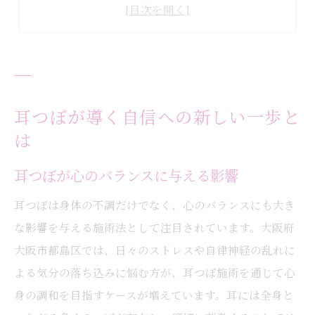
毎日に自信を生む耳つぼの活用術
耳つぼ施術で得られる前向きな変化
耳つぼを通じて自分らしさを見つける方法
大阪市都島区で始める耳つぼの魅力発見
耳つぼ施術の魅力と大阪市都島区の特徴
耳つぼが導く自信への新しい一歩と
は
耳つぼダイエットの効果的な始め方
耳つぼジュエリーで気軽に取り入れる方法
耳つぼが心のバランスに与える影響
耳ツボマッサージの魅力を知るポイント
耳つぼは身体の不調だけでなく、心のバランスにも大き
大阪で人気の耳つぼ施術の体験談紹介
な影響を与える施術法として注目されています。大阪府
心に寄り添う耳つぼで前向きな毎日を
大阪市都島区では、日々のストレスや自律神経の乱れに
耳つぼで心が安らぐ理由とその仕組み
よる気分の落ち込みに悩む方が、耳つぼ施術を通じて心
前向きな気持ちを支える耳つぼの使い方
身の調和を目指すケースが増えています。耳には全身と
耳つぼジュエリーが日常に与える効果