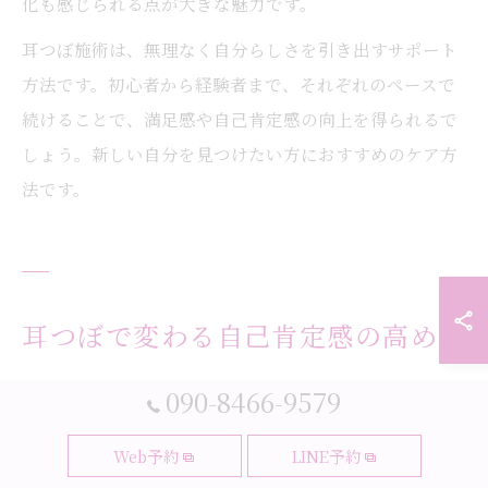
化も感じられる点が大きな魅力です。
耳つぼ施術は、無理なく自分らしさを引き出すサポート
方法です。初心者から経験者まで、それぞれのペースで
続けることで、満足感や自己肯定感の向上を得られるで
しょう。新しい自分を見つけたい方におすすめのケア方
法です。
耳つぼで変わる自己肯定感の高め方
耳つぼを活用した自己肯定感アップ法
090-8466-9579
耳つぼは、心と体のバランスを整えることで自分に自信
Web予約
LINE予約
をもたらすサポートとして注目されています。大阪府大