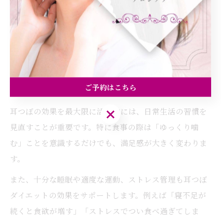
れてしまった」「自己判断でつぼの場所を間違えたため
効果が感じられなかった」というケースもあるため、最
初は信頼できるサロンでのアドバイスを受けながら始め
るのが安心です。
ご予約はこちら
耳つぼの効果を高める生活習慣の見直し方
耳つぼの効果を最大限に活かすには、日常生活の習慣を
ご予約はこちら
見直すことが重要です。特に食事の際は「ゆっくり噛
む」ことを意識するだけでも、満足感が大きく変わりま
す。
また、十分な睡眠や適度な運動、ストレス管理も耳つぼ
ダイエットの効果をサポートします。例えば「寝不足が
続くと食欲が増す」「ストレスでつい食べ過ぎてしま