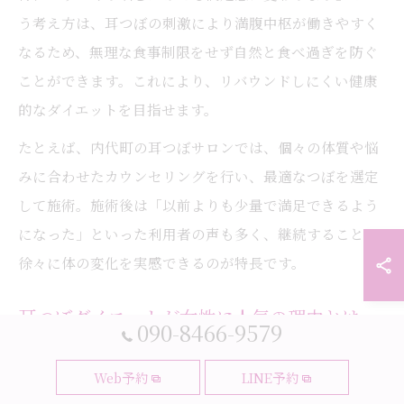
う考え方は、耳つぼの刺激により満腹中枢が働きやすく
なるため、無理な食事制限をせず自然と食べ過ぎを防ぐ
ことができます。これにより、リバウンドしにくい健康
的なダイエットを目指せます。
たとえば、内代町の耳つぼサロンでは、個々の体質や悩
みに合わせたカウンセリングを行い、最適なつぼを選定
して施術。施術後は「以前よりも少量で満足できるよう
になった」といった利用者の声も多く、継続することで
徐々に体の変化を実感できるのが特長です。
耳つぼダイエットが女性に人気の理由とは
090-8466-9579
耳つぼダイエットが女性に人気の大きな理由は、無理な
Web予約
LINE予約
く続けられることと、健康や美容への意識の高まりが背