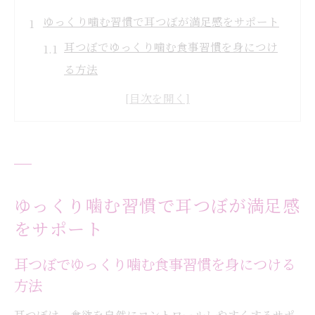
ゆっくり噛む習慣で耳つぼが満足感をサポート
耳つぼでゆっくり噛む食事習慣を身につけ
る方法
満足感アップに効果的な耳つぼの刺激タイ
ミング
耳つぼ活用で食事量を自然に減らすコツ
食欲コントロールに役立つ耳つぼと噛み方
のポイント
ゆっくり噛む習慣で耳つぼが満足感
耳つぼと“ゆっくり噛む”の相乗効果を解説
をサポート
耳つぼを使った食欲コントロールの新常識
耳つぼでゆっくり噛む食事習慣を身につける
耳つぼが変える新しい食欲コントロール法
方法
無理なく続く耳つぼダイエットの秘訣
耳つぼは、食欲を自然にコントロールしやすくするサポ