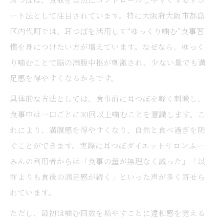
耳つぼジュエリーで日常の食欲を調整する
ート法として注目されています。特に大阪府大阪市都島
方法
区内代町では、耳つぼを活用して“ゆっくり噛む”食事習
失敗しない耳つぼの取り入れ方と注意点
慣を身につけたい方が増えています。なぜなら、ゆっく
耳つぼの効果を高める生活習慣の見直し方
り噛むことで脳の満腹中枢が刺激され、少ない量でも満
大阪市都島区内代町で話題の耳つぼ活用法
足感を得やすくなるからです。
耳つぼが注目される理由と地域での人気の
具体的な方法としては、食事前に耳つぼを軽く刺激し、
背景
食事中は一口ごとに30回以上噛むことを意識します。こ
大阪市で広がる耳つぼジュエリーの実践例
れにより、満腹感を得やすくなり、自然と食べ過ぎを防
地元でおすすめの耳つぼダイエット活用法
ぐことができます。実際に耳つぼダイエットサロンふー
耳つぼを取り入れるサロン選びのポイント
みんの利用者からは「食事の量が無理なく減った」「以
話題の耳つぼジュエリーを楽しむ方法
前よりも食後の満足感が続く」といった声が多く寄せら
満腹感アップを目指すなら耳つぼがおすすめ
れています。
耳つぼが満腹感に与える科学的な根拠
ただし、最初は噛む回数を増やすことに違和感を覚える