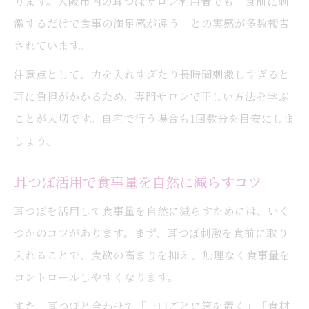
ります。大阪市内の耳つぼサロン利用者でも「食前に刺
無理なく続く耳つぼダイエットのポイント
激するだけで食事の満足感が違う」との実感が多数報告
耳つぼジュエリーを通じて楽しくダイエットに
されています。
挑戦
注意点として、力を入れすぎたり長時間刺激しすぎると
耳つぼジュエリーで気分が上がるダイエッ
耳に負担がかかるため、専門サロンで正しい方法を学ぶ
ト生活
ことが大切です。自宅で行う場合も1回数分を目安にしま
ファッションと耳つぼを両立する楽しみ方
しょう。
耳つぼジュエリーの選び方とダイエット効
果
耳つぼ活用で食事量を自然に減らすコツ
耳つぼジュエリーで続けやすい習慣を作る
耳つぼを活用して食事量を自然に減らすためには、いく
耳つぼジュエリーが与える満足感の理由
つかのコツがあります。まず、耳つぼ刺激を食前に取り
入れることで、食欲の高まりを抑え、無理なく食事量を
コントロールしやすくなります。
また、耳つぼと合わせて「一口ごとに箸を置く」「食材