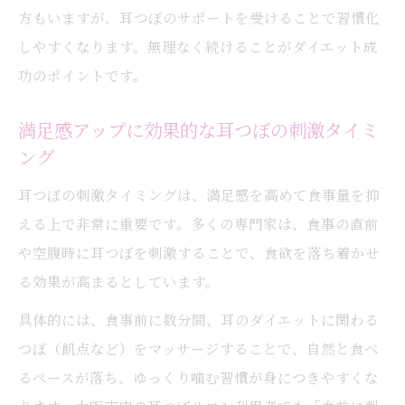
耳つぼで満腹感を実感した体験談を紹介
方もいますが、耳つぼのサポートを受けることで習慣化
食事前後の耳つぼケアで満足感が変わる理
しやすくなります。無理なく続けることがダイエット成
由
功のポイントです。
耳つぼダイエットで満腹感アップを目指す
満足感アップに効果的な耳つぼの刺激タイミ
方法
ング
耳つぼとゆっくり噛むことで食事満足度向
耳つぼの刺激タイミングは、満足感を高めて食事量を抑
上
える上で非常に重要です。多くの専門家は、食事の直前
耳つぼで無理せず叶える美と健康の両立
や空腹時に耳つぼを刺激することで、食欲を落ち着かせ
耳つぼで美しさと健康を同時に手に入れる
る効果が高まるとしています。
方法
具体的には、食事前に数分間、耳のダイエットに関わる
耳つぼダイエットが女性に人気の理由とは
つぼ（飢点など）をマッサージすることで、自然と食べ
耳つぼと美容習慣を組み合わせるコツ
るペースが落ち、ゆっくり噛む習慣が身につきやすくな
耳つぼジュエリーで楽しむトータルケア