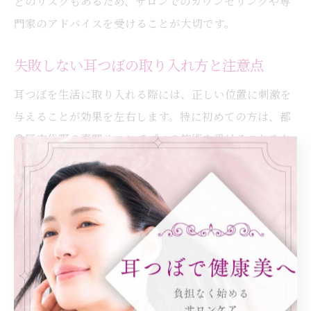
どのリスクもあるため、サロンでのカウンセリングや専
門家のアドバイスを受けることが大切です。
失敗しない耳つぼの取り入れ方と注意点
耳つぼを生活に取り入れる際には、正しい位置に刺激を
与えることが効果を左右します。特に初めての方は、都
島区内代町の専門サロンでプロの施術を受けることをお
すすめします。
自己流で行う場合、つぼの場所がずれてしまうと十分な
効果が得られないだけでなく、耳に痛みや刺激を感じる
こともあります。また、長期間同じ場所を刺激し続ける
と皮膚トラブルの原因になるため、装着期間や頻度を守
ることが大切です。
失敗例として「耳つぼジュエリーを長く着けすぎてかぶ