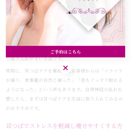
特に「神門」や「副腎点」などの耳つぼを刺激すること
で、リラックス効果が得られ、交感神経と副交感神経の
バランスが整いやすくなります。これにより、ストレス
による過食や便秘、睡眠障害の予防にもつながります。
耳つぼマッサージは、仕事や家事で忙しい方でも短時間
ご予約はこちら
で取り入れやすい方法です。
ご予約はこちら
実際に、耳つぼケアを継続したお客様からは「イライラ
が減り、食事量が自然と減った」「夜もぐっすり眠れる
ようになった」という声もあります。自律神経の乱れを
感じたら、まずは耳つぼケアを生活に取り入れてみるの
がおすすめです。
耳つぼでストレスを軽減し痩せやすくする方