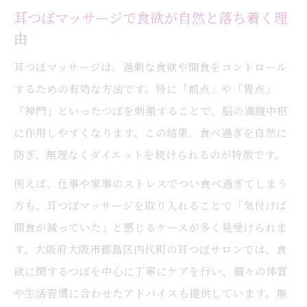
ダイエット中の空腹対策に耳つぼを活用
耳つぼマッサージで食欲が自然と落ち着く理
由
耳つぼマッサージは、過剰な食欲や間食をコントロール
するための有効な方法です。特に「飢点」や「胃点」
「神門」といったつぼを刺激することで、脳の満腹中枢
に作用しやすくなります。この結果、食べ過ぎを自然に
防ぎ、無理なくダイエットを続けられるのが特徴です。
例えば、仕事や家事のストレスでつい食べ過ぎてしまう
方も、耳つぼマッサージを取り入れることで「気付けば
間食が減っていた」と感じるケースが多く見受けられま
す。大阪府大阪市都島区内代町の耳つぼサロンでは、食
欲に関するつぼを中心に丁寧にケアを行い、個々の体質
や生活習慣に合わせたアドバイスも提供しています。無