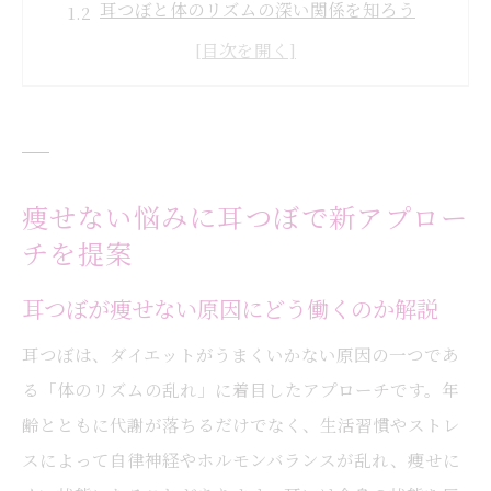
耳つぼと体のリズムの深い関係を知ろう
耳つぼマッサージで食欲が自然と落ち着く
理由
耳つぼで健康的なダイエットを始めるコツ
無理なく続けられる耳つぼの活用方法
体のリズム乱れがダイエット停滞の鍵になる理
痩せない悩みに耳つぼで新アプロー
由
チを提案
耳つぼで体内リズムを整えるポイント
耳つぼが痩せない原因にどう働くのか解説
痩せない時は耳つぼで生活習慣を見直す
耳つぼは、ダイエットがうまくいかない原因の一つであ
リズムの乱れと耳つぼケアの関係を解説
る「体のリズムの乱れ」に着目したアプローチです。年
耳つぼが自律神経バランスに与える影響
齢とともに代謝が落ちるだけでなく、生活習慣やストレ
耳つぼでストレスを軽減し痩せやすくする
スによって自律神経やホルモンバランスが乱れ、痩せに
方法