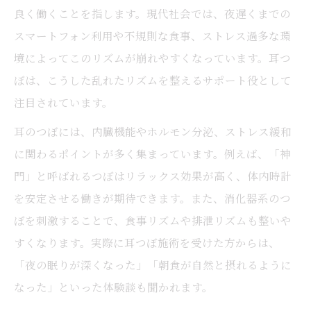
良く働くことを指します。現代社会では、夜遅くまでの
ジュエリー感覚で続ける耳つぼケアの魅力
スマートフォン利用や不規則な食事、ストレス過多な環
耳つぼジュエリーで楽しく習慣化しよう
境によってこのリズムが崩れやすくなっています。耳つ
おしゃれと健康を両立する耳つぼの新提案
ぼは、こうした乱れたリズムを整えるサポート役として
耳つぼジュエリーは日常使いに最適な理由
注目されています。
アクセサリー感覚で手軽に耳つぼケア
耳のつぼには、内臓機能やホルモン分泌、ストレス緩和
続けやすさが魅力の耳つぼジュエリー活用
に関わるポイントが多く集まっています。例えば、「神
法
門」と呼ばれるつぼはリラックス効果が高く、体内時計
食欲コントロールも耳つぼで無理なくサポート
を安定させる働きが期待できます。また、消化器系のつ
耳つぼが食欲コントロールに役立つ理由
ぼを刺激することで、食事リズムや排泄リズムも整いや
すくなります。実際に耳つぼ施術を受けた方からは、
過食を防ぐ耳つぼの具体的な刺激ポイント
「夜の眠りが深くなった」「朝食が自然と摂れるように
耳つぼで間食を自然と減らす方法を伝授
なった」といった体験談も聞かれます。
無理なく続く耳つぼ食欲調整のコツ