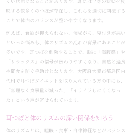
くい状態になることがあります。耳には全身の状態を反
耳つぼで自然に整う心身と健康的な美しさ
映する数多くのつぼが存在し、これらを適切に刺激する
耳つぼが美容と健康管理におすすめな理由
ことで体内のバランスが整いやすくなります。
耳つぼジュエリーで心身をきれいに整えよ
例えば、食欲が抑えられない、便秘がち、寝付きが悪い
う
といった悩みも、体のリズムの乱れが背景にあることが
耳つぼマッサージがもたらす健康美の秘訣
多いです。耳つぼを刺激することで、脳に「満腹感」や
リラックス効果も期待できる耳つぼの魅力
「リラックス」の信号が伝わりやすくなり、自然と過食
耳つぼでむくみや肩こり改善を目指す方法
や間食を防ぐ手助けとなります。大阪府大阪市都島区内
年齢より体調が重要？耳つぼ活用の真実
代町で耳つぼダイエットを取り入れている方の中にも、
耳つぼで年齢に負けない体質を目指す方法
「無理なく食事量が減った」「イライラしにくくなっ
た」という声が寄せられています。
年齢のせいにしない耳つぼケアのメリット
耳つぼでホルモンバランスを整えるコツ
耳つぼと体のリズムの深い関係を知ろう
体調不良や痩せにくさに耳つぼが効く理由
体のリズムとは、睡眠・食事・自律神経などがバランス
耳つぼで若々しいリズムを保つアイデア