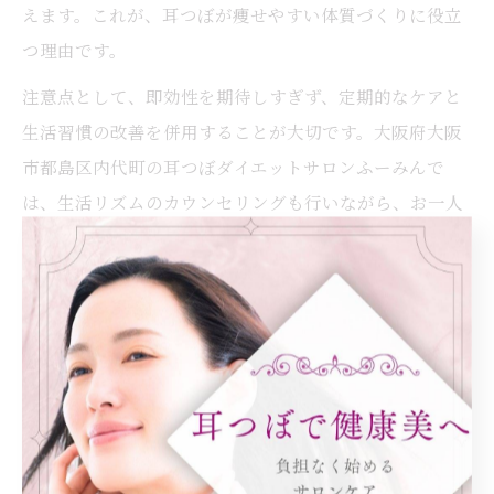
えます。これが、耳つぼが痩せやすい体質づくりに役立
つ理由です。
注意点として、即効性を期待しすぎず、定期的なケアと
生活習慣の改善を併用することが大切です。大阪府大阪
市都島区内代町の耳つぼダイエットサロンふーみんで
は、生活リズムのカウンセリングも行いながら、お一人
おひとりに合った施術を提案しています。
耳つぼが自律神経バランスに与える影響
自律神経は、体温調節や消化、ホルモン分泌など、健康
や痩せやすさに直結する重要な役割を担っています。ス
トレスや不規則な生活により自律神経が乱れると、代謝
が低下し脂肪がたまりやすくなります。耳つぼはこの自
律神経のバランスを整えるサポートとなります。