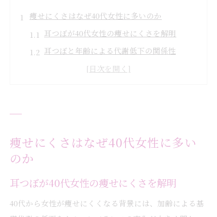
痩せにくさはなぜ40代女性に多いのか
耳つぼが40代女性の痩せにくさを解明
耳つぼと年齢による代謝低下の関係性
耳つぼが影響するホルモンバランス変化
耳つぼ視点で見る体質変化と対策法
耳つぼと生活リズムの乱れの関連性
耳つぼで代謝の低下をサポートする秘訣
耳つぼ刺激で基礎代謝アップを目指す方法
痩せにくさはなぜ40代女性に多い
のか
耳つぼが導く代謝促進のメカニズムを解説
代謝低下に有効な耳つぼの選び方ガイド
耳つぼが40代女性の痩せにくさを解明
耳つぼを使った食欲コントロールの実践術
40代から女性が痩せにくくなる背景には、加齢による基
耳つぼとリンパケアで代謝アップ体験談