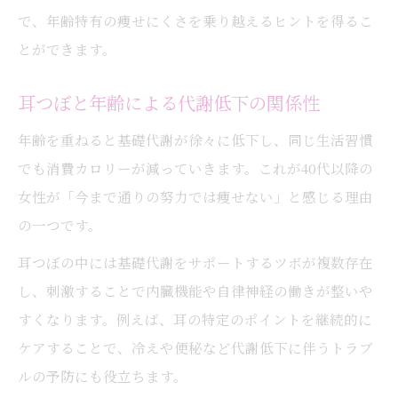
で、年齢特有の痩せにくさを乗り越えるヒントを得るこ
耳つぼ活用で更年期の体調管理をサポート
とができます。
耳つぼとストレス軽減の関係性を考察
無理なく体重管理したい方の耳つぼ活用術
耳つぼと年齢による代謝低下の関係性
耳つぼでストレス食いを防ぐマインド法
年齢を重ねると基礎代謝が徐々に低下し、同じ生活習慣
耳つぼ活用でリバウンドしにくい体作り
でも消費カロリーが減っていきます。これが40代以降の
耳つぼと食事管理で続くダイエット習慣
女性が「今まで通りの努力では痩せない」と感じる理由
耳つぼを使った無理のない体重コントロー
の一つです。
ル
耳つぼの中には基礎代謝をサポートするツボが複数存在
耳つぼと日常の小さな工夫で痩せやすく
し、刺激することで内臓機能や自律神経の働きが整いや
40代から選ばれる耳つぼダイエットの魅力
すくなります。例えば、耳の特定のポイントを継続的に
耳つぼダイエットが40代女性に人気の理由
ケアすることで、冷えや便秘など代謝低下に伴うトラブ
耳つぼで叶えるナチュラルダイエット体験
ルの予防にも役立ちます。