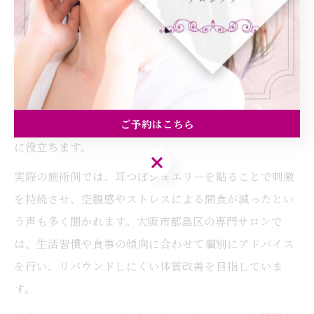
耳つぼを使った食欲コントロールの実践術
「食事を減らしても痩せない」「夜になると食欲が止ま
らない」といった悩みは、40代女性に多く見られます。
耳つぼ刺激は、こうした食欲の乱れを穏やかに整える実
践的な方法として支持されています。特に飢点の刺激
ご予約はこちら
は、過食を防ぎ、無理なく食事量をコントロールするの
に役立ちます。
ご予約はこちら
実際の施術例では、耳つぼジュエリーを貼ることで刺激
を持続させ、空腹感やストレスによる間食が減ったとい
う声も多く聞かれます。大阪市都島区の専門サロンで
は、生活習慣や食事の傾向に合わせて個別にアドバイス
を行い、リバウンドしにくい体質改善を目指していま
す。