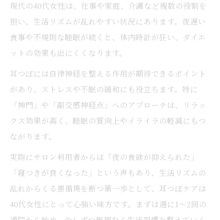
現代の40代女性は、仕事や家庭、介護など複数の役割を
担い、生活リズムが乱れやすい状況にあります。夜遅い
食事や不規則な睡眠が続くと、体内時計が狂い、ダイエ
ットの効果も出にくくなります。
耳つぼには自律神経を整える作用が期待できるポイント
があり、ストレスや不眠の緩和にも役立ちます。特に
「神門」や「副交感神経点」へのアプローチは、リラッ
クス効果が高く、睡眠の質向上やイライラの軽減にもつ
ながります。
実際にサロン利用者からは「夜の食欲が抑えられた」
「寝つきが良くなった」という声もあり、生活リズムの
乱れからくる悪循環を断つ第一歩として、耳つぼケアは
40代女性にとって心強い味方です。まずは週に1～2回の
通院から始め、少しずつ無理なく生活習慣を整えていく