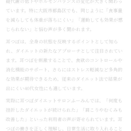
礎代謝の低下やホルモンバランスの変化が大きく関わっ
大阪市都島区の女性が実践する耳つぼケア法
ています。特に大阪市都島区でも、同じように「食事量
耳つぼを日常生活に取り入れる実践ポイン
を減らしても体重が落ちにくい」「運動しても効果が感
ト
じられない」と悩む声が多く聞かれます。
耳つぼケアで食欲と体調を同時に整える方
耳つぼは、全身の状態を反映するポイントとして知ら
法
れ、ダイエットの新たなアプローチとして注目されてい
耳つぼと深呼吸でリラックス効果も実感
ます。耳つぼを刺激することで、食欲のコントロールや
耳つぼを活かした健康的な習慣の作り方
消化機能のサポート、さらにはストレス軽減など多角的
耳つぼ継続で得られる体質改善の実例紹介
な効果が期待できるため、従来のダイエット法で結果が
ホルモン変化に耳つぼがもたらす影響を解説
出にくい40代女性にも適しています。
耳つぼがホルモンバランスへ与える作用
実際に耳つぼダイエットサロンふーみんでは、「何度も
耳つぼで自律神経を整える仕組みとは
挫折したダイエットが続けられた」「肩こりやむくみも
ホルモン変調による不調に耳つぼが有効な
改善した」といった利用者の声が寄せられています。耳
理由
つぼの働きを正しく理解し、日常生活に取り入れること