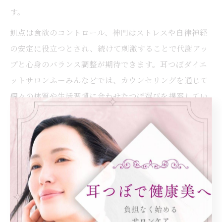
す。
飢点は食欲のコントロール、神門はストレスや自律神経
の安定に役立つとされ、続けて刺激することで代謝アッ
プと心身のバランス調整が期待できます。耳つぼダイエ
ットサロンふーみんなどでは、カウンセリングを通じて
個々の体質や生活習慣に合わせたつぼ選びを提案してい
ます。
自宅で行う場合も、簡単なセルフケアから始めることが
できますが、効果を高めたい場合は専門家のアドバイス
を受けるのがおすすめです。間違ったつぼを刺激する
と、思ったような結果が得られない場合もあるため、正
しい知識と方法でケアを続けることが大切です。