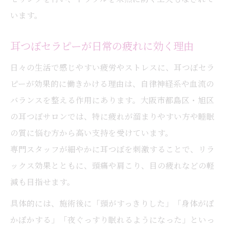
生活に取り入れる耳つぼとアロマのヒント
います。
耳つぼとアロマを毎日に取り入れる方法
耳つぼセラピーが日常の疲れに効く理由
耳つぼジュエリーとアロマで快適な生活習
慣
日々の生活で感じやすい疲労やストレスに、耳つぼセラ
ピーが効果的に働きかける理由は、自律神経系や血流の
耳つぼケアを無理なく続ける生活のコツ
バランスを整える作用にあります。大阪市都島区・旭区
アロマと耳つぼでできる簡単セルフケア術
の耳つぼサロンでは、特に疲れが溜まりやすい方や睡眠
耳つぼダイエットを続けるための工夫
の質に悩む方から高い支持を受けています。
専門スタッフが細やかに耳つぼを刺激することで、リラ
ックス効果とともに、頭痛や肩こり、目の疲れなどの軽
減も目指せます。
具体的には、施術後に「頭がすっきりした」「身体がぽ
かぽかする」「夜ぐっすり眠れるようになった」といっ