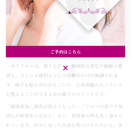
アロマと耳つぼケアの体感できる違い
アロマと耳つぼケアはどちらもリラックスや体調管理に
役立ちますが、体感できる変化には違いがあります。耳
つぼケアは、むくみや肩こりの軽減、フェイスラインの
引き締めなど、具体的な体の変化が現れやすいのが特徴
ご予約はこちら
です。
一方でアロマは、香りを通じて精神的な安定や睡眠の質
ご予約はこちら
向上、ストレス緩和など心への働きかけが強調されま
す。両方を組み合わせることで、心身両面からバランス
を整えることができる点が最大のメリットです。
「施術直後に顔色が明るくなった」「アロマの香りで気
持ちが前向きになれた」など、利用者の声も多く寄せら
れています。自分に合った方法を見つけるためにも、ま