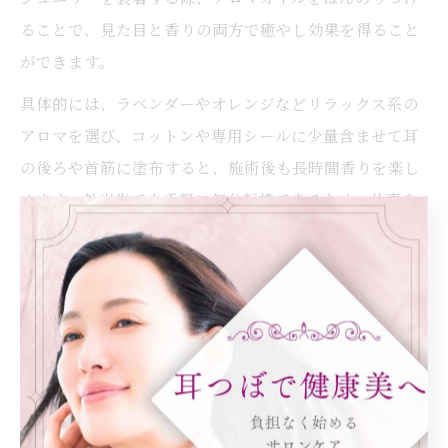
ることで、見た目と香りの両方で癒やし効果を得ること
ができます。
具体的には、ラベンダーやオレンジなどリラックス系の
アロマを選び、コットンや専用シールに少量含ませて耳
の後ろや首筋に塗布すると、施術後も長時間香りを楽し
めます。外出先でも手軽に気分転換できるため、仕事や
家事の合間に活用する方が増えています。
注意点としては、直接ジュエリーにオイルをつけると金
属部分が変色する場合もあるため、肌への塗布や専用の
アロマシールを使うのが安心です。自分のライフスタイ
ルに合わせて、耳つぼとアロマのダブル効果を日常に取
り入れてみましょう。