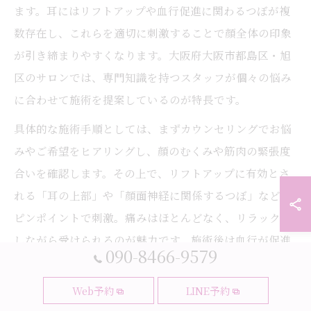
ます。耳にはリフトアップや血行促進に関わるつぼが複
数存在し、これらを適切に刺激することで顔全体の印象
が引き締まりやすくなります。大阪府大阪市都島区・旭
区のサロンでは、専門知識を持つスタッフが個々の悩み
に合わせて施術を提案しているのが特長です。
具体的な施術手順としては、まずカウンセリングでお悩
みやご希望をヒアリングし、顔のむくみや筋肉の緊張度
合いを確認します。その上で、リフトアップに有効とさ
れる「耳の上部」や「顔面神経に関係するつぼ」などを
ピンポイントで刺激。痛みはほとんどなく、リラックス
しながら受けられるのが魅力です。施術後は血行が促進
090-8466-9579
され、フェイスラインの変化を実感しやすくなります。
自宅でセルフケアを行う場合も、耳の上部や真ん中を優
Web予約
LINE予約