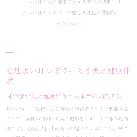
耳つぼが美と健康に与える本当の効果とは
耳つぼジュエリーで感じる変化と体験談
耳つぼセラピーが日常の疲れに効く理由
耳つぼダイエットで得られる美容サポート
耳ツボマッサージでリラックスする方法
アロマと耳つぼがもたらす変化を実感
アロマと耳つぼの組み合わせ効果を徹底解
心地よい耳つぼで叶える美と健康体
説
験
耳つぼセラピーで心身のバランスを整える
耳つぼが美と健康に与える本当の効果とは
秘訣
耳つぼは、耳に存在する複数の経絡ポイントを刺激する
リラックス空間で耳つぼとアロマの相乗作
ことで、身体の内側から美と健康をサポートできる施術
用
法です。大阪府大阪市都島区や旭区のサロンでは、肩こ
耳つぼジュエリー使用時のアロマ活用術