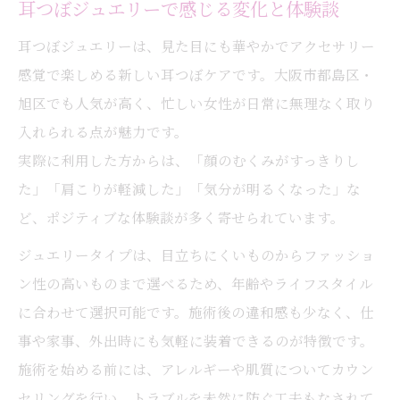
耳つぼジュエリーで感じる変化と体験談
耳つぼセラピーで継続しやすいセルフケア
耳つぼジュエリーは、見た目にも華やかでアクセサリー
法
感覚で楽しめる新しい耳つぼケアです。大阪市都島区・
耳つぼダイエットが続けやすいポイント
旭区でも人気が高く、忙しい女性が日常に無理なく取り
リフトアップや心の安定に耳つぼ活用法
入れられる点が魅力です。
耳つぼでリフトアップを目指す具体的な方
実際に利用した方からは、「顔のむくみがすっきりし
法
た」「肩こりが軽減した」「気分が明るくなった」な
耳つぼセラピーが心の安定をサポートする
ど、ポジティブな体験談が多く寄せられています。
理由
ジュエリータイプは、目立ちにくいものからファッショ
耳つぼジュエリーでフェイスラインの変化
ン性の高いものまで選べるため、年齢やライフスタイル
を実感
に合わせて選択可能です。施術後の違和感も少なく、仕
耳つぼが自律神経に与える働きとメリット
事や家事、外出時にも気軽に装着できるのが特徴です。
耳つぼケアでストレスや不調をやわらげる
施術を始める前には、アレルギーや肌質についてカウン
方法
セリングを行い、トラブルを未然に防ぐ工夫もなされて