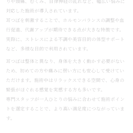
りや頭痛、むくみ、自律神経の乱れなど、幅広い悩みに
アロマと耳つぼケアの体感できる違い
対応した施術が導入されています。
大阪市エリアで耳つぼが注目される理由
耳つぼを刺激することで、ホルモンバランスの調整や血
大阪で耳つぼが選ばれる理由と背景
行促進、代謝アップが期待できる点が大きな特徴です。
耳つぼジュエリーが大阪女性に人気の秘密
実際に、ストレスによる不調や美容目的の体型サポート
都島や旭区で耳つぼダイエットが話題のワ
など、多様な目的で利用されています。
ケ
耳つぼは整体と異なり、身体を大きく動かす必要がない
大阪で体験できる耳ツボマッサージの特徴
ため、初めての方や痛みに弱い方にも安心して受けてい
大阪市で広がる耳つぼケアの最新動向
ただけます。施術中はリラックスできる空間で、心身の
忙しい女性でも続く耳つぼケアの魅力
緊張がほぐれる感覚を実感する方も多いです。
耳つぼケアが忙しい毎日にフィットする理
専門スタッフが一人ひとりの悩みに合わせて施術ポイン
由
トを選定することで、より高い満足度につながっていま
す。
耳つぼジュエリーは短時間でも効果を実感
仕事や家事の合間にできる耳つぼ活用術