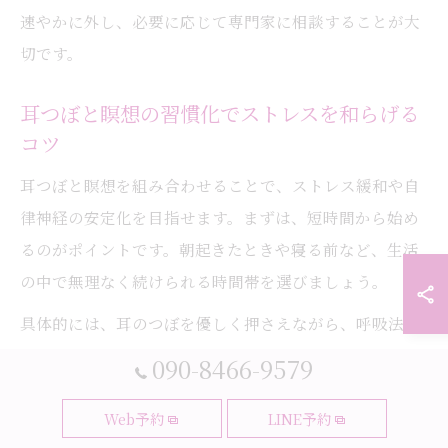
速やかに外し、必要に応じて専門家に相談することが大
切です。
耳つぼと瞑想の習慣化でストレスを和らげる
コツ
耳つぼと瞑想を組み合わせることで、ストレス緩和や自
律神経の安定化を目指せます。まずは、短時間から始め
るのがポイントです。朝起きたときや寝る前など、生活
の中で無理なく続けられる時間帯を選びましょう。
具体的には、耳のつぼを優しく押さえながら、呼吸法や
イメージトレーニングを取り入れます。たとえば「息を
090-8466-9579
吸うたびにリラックスが広がる」と意識しながら行う
と、より効果を実感しやすくなります。続けることで、
Web予約
LINE予約