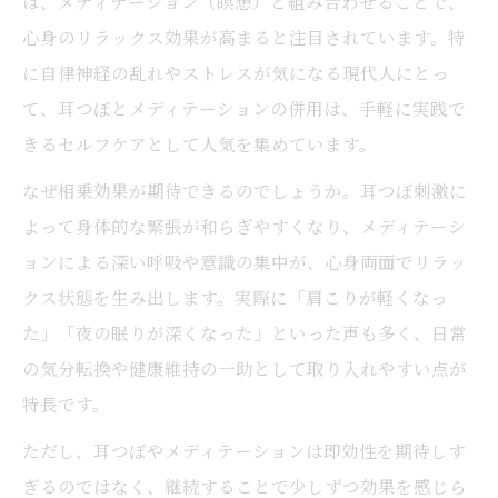
耳を温めることで自律神経が整う理由とは
は、メディテーション（瞑想）と組み合わせることで、
心身のリラックス効果が高まると注目されています。特
耳つぼジュエリーで自律神経ケアを続ける
に自律神経の乱れやストレスが気になる現代人にとっ
コツ
て、耳つぼとメディテーションの併用は、手軽に実践で
耳のツボ図解で分かる自律神経へのアプロ
きるセルフケアとして人気を集めています。
ーチ法
なぜ相乗効果が期待できるのでしょうか。耳つぼ刺激に
耳つぼセルフケアがもたらすリラックス効
よって身体的な緊張が和らぎやすくなり、メディテーシ
果の実感
ョンによる深い呼吸や意識の集中が、心身両面でリラッ
耳つぼの位置と効果的な瞑想法の秘訣を知る
クス状態を生み出します。実際に「肩こりが軽くなっ
耳つぼの位置一覧と自分に合うツボの選び
た」「夜の眠りが深くなった」といった声も多く、日常
方
の気分転換や健康維持の一助として取り入れやすい点が
耳のツボ図解でわかる瞑想への活用ポイン
特長です。
ト
ただし、耳つぼやメディテーションは即効性を期待しす
耳つぼとメディテーションの合わせ技のコ
ぎるのではなく、継続することで少しずつ効果を感じら
ツ