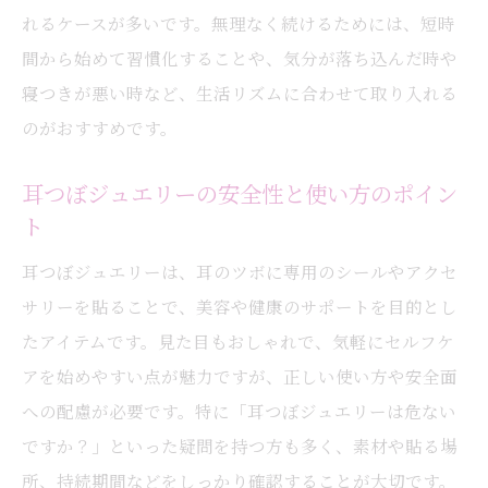
れるケースが多いです。無理なく続けるためには、短時
耳つぼジュエリーを使った効果的な瞑想法
間から始めて習慣化することや、気分が落ち込んだ時や
の流れ
寝つきが悪い時など、生活リズムに合わせて取り入れる
耳つぼの押し方で変わる瞑想中のリラック
のがおすすめです。
ス感
リラックス習慣に耳つぼメディテーションを上
耳つぼジュエリーの安全性と使い方のポイン
手に取り入れる
ト
耳つぼメディテーションで手軽にリラック
耳つぼジュエリーは、耳のツボに専用のシールやアクセ
スする方法
サリーを貼ることで、美容や健康のサポートを目的とし
耳つぼケアを日常習慣にするための工夫
たアイテムです。見た目もおしゃれで、気軽にセルフケ
耳つぼジュエリーを活かしたリラックス時
アを始めやすい点が魅力ですが、正しい使い方や安全面
間の作り方
への配慮が必要です。特に「耳つぼジュエリーは危ない
耳つぼと瞑想の習慣化でストレスを和らげ
ですか？」といった疑問を持つ方も多く、素材や貼る場
るコツ
所、持続期間などをしっかり確認することが大切です。