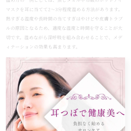
マスクを耳に当てて2～3分程度温める方法があります。
熱すぎる温度や長時間の当てすぎはやけどや皮膚トラブ
ルの原因となるため、適度な温度と時間を守ることが大
切です。温めながら深呼吸を組み合わせることで、メデ
ィテーションの効果も高まります。
例えば、夜のリラックスタイムや仕事の合間に耳を温め
る習慣を取り入れることで、肩こりや目の疲れの軽減も
期待できます。自律神経の乱れを感じやすい方や、メデ
ィテーション初心者にもおすすめの簡単セルフケアで
す。
耳つぼジュエリーで自律神経ケアを続けるコ
ツ