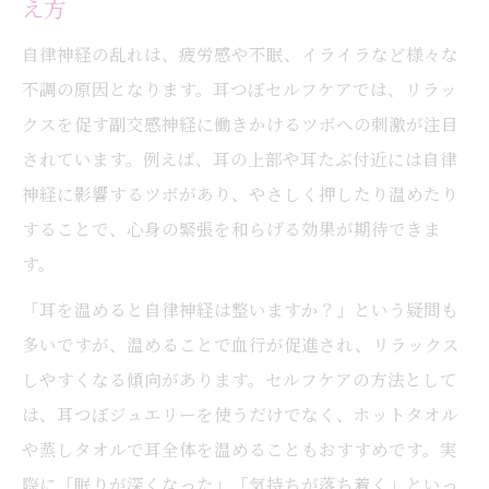
え方
るコツ
自律神経の乱れは、疲労感や不眠、イライラなど様々な
安心して試せる耳つぼメディテーションの始め
不調の原因となります。耳つぼセルフケアでは、リラッ
方
クスを促す副交感神経に働きかけるツボへの刺激が注目
耳つぼジュエリーの安全な選び方と注意点
されています。例えば、耳の上部や耳たぶ付近には自律
金属アレルギーやかぶれ対策を知って安心
神経に影響するツボがあり、やさしく押したり温めたり
ケア
することで、心身の緊張を和らげる効果が期待できま
耳つぼメディテーションを始める前のチェ
す。
ック項目
「耳を温めると自律神経は整いますか？」という疑問も
耳つぼセルフケアで感じた違和感の対処法
多いですが、温めることで血行が促進され、リラックス
耳つぼジュエリーは危ないのか現実的に解
しやすくなる傾向があります。セルフケアの方法として
説
は、耳つぼジュエリーを使うだけでなく、ホットタオル
や蒸しタオルで耳全体を温めることもおすすめです。実
際に「眠りが深くなった」「気持ちが落ち着く」といっ