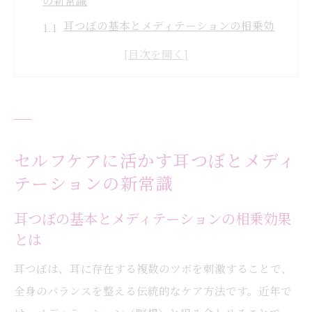
の新常識
耳つぼの基本とメディテーションの相乗効
果とは
耳つぼジュエリーの安全性と使い方のポイ
ント
自律神経に働く耳つぼセルフケアの新しい
考え方
セルフケアに活かす耳つぼとメディ
耳つぼの位置とメディテーションの効果的
テーションの新常識
な組み合わせ
耳つぼケアで期待できる美容と健康の変化
耳つぼの基本とメディテーションの相乗効果
とは
自律神経を整える耳つぼ活用法の実践ポイント
自律神経に効く耳つぼの位置と正しい押し
耳つぼは、耳に存在する複数のツボを刺激することで、
方
全身のバランスを整える伝統的なケア方法です。近年で