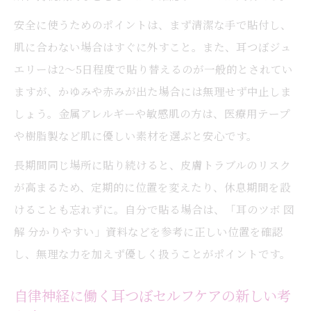
耳つぼの位置とリラックス効果の実感ポイ
安全に使うためのポイントは、まず清潔な手で貼付し、
ント
肌に合わない場合はすぐに外すこと。また、耳つぼジュ
耳つぼケアが続く日常への負担を減らすコツと
エリーは2〜5日程度で貼り替えるのが一般的とされてい
は
ますが、かゆみや赤みが出た場合には無理せず中止しま
しょう。金属アレルギーや敏感肌の方は、医療用テープ
耳つぼセルフケアの続けやすい工夫と実践
や樹脂製など肌に優しい素材を選ぶと安心です。
方法
耳つぼジュエリーの期間と貼り替えタイミ
長期間同じ場所に貼り続けると、皮膚トラブルのリスク
ング
が高まるため、定期的に位置を変えたり、休息期間を設
耳つぼジュエリーの効果なしと感じる時の
けることも忘れずに。自分で貼る場合は、「耳のツボ 図
対処法
解 分かりやすい」資料などを参考に正しい位置を確認
し、無理な力を加えず優しく扱うことがポイントです。
耳つぼケアが日常に無理なく馴染むポイン
ト
自律神経に働く耳つぼセルフケアの新しい考
耳つぼの位置を知って毎日少しずつケアす