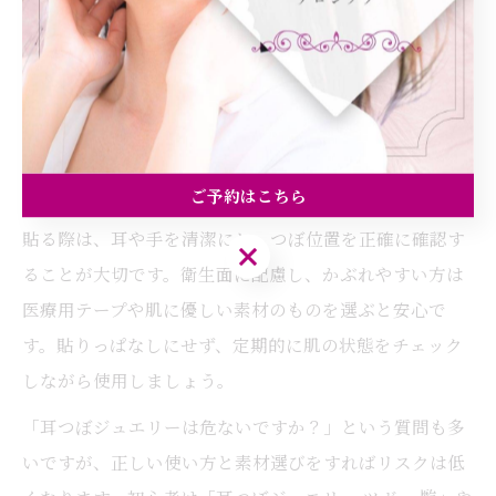
耳つぼジュエリーは、耳つぼを刺激しながらアクセサリ
ー感覚で楽しめるセルフケアアイテムです。自律神経ケ
アを継続するためには、無理なく日常に取り入れられる
ことがポイントとなります。耳つぼジュエリーの貼り替
え目安はおおよそ3日～1週間程度が一般的で、肌の状態
や違和感があれば早めに取り外しましょう。
ご予約はこちら
貼る際は、耳や手を清潔にし、つぼ位置を正確に確認す
ご予約はこちら
ることが大切です。衛生面に配慮し、かぶれやすい方は
医療用テープや肌に優しい素材のものを選ぶと安心で
す。貼りっぱなしにせず、定期的に肌の状態をチェック
しながら使用しましょう。
「耳つぼジュエリーは危ないですか？」という質問も多
いですが、正しい使い方と素材選びをすればリスクは低