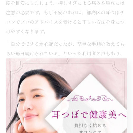
度を目安にしましょう。押しすぎによる痛みや腫れには
注意が必要です。もし不安があれば、都島区の耳つぼサ
ロンでプロのアドバイスを受けると正しい方法を身につ
けやすくなります。
「自分でできるか心配だったが、簡単な手順を教えても
らい毎日続けられている」といった利用者の声もあり、
継続することで体調の変化を感じる方が増えています。
初心者は無理をせず、少しずつ慣れていくことが大切で
す。
毎日続けやすい耳つぼマッサージの方法
耳つぼマッサージは、短時間でできて毎日の習慣にしや
すいのが特徴です。梅雨の不調対策として、朝や夜のリ
ラックスタイムに取り入れる方が多く見られます。1回あ