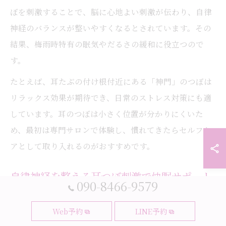
ぼを刺激することで、脳に心地よい刺激が伝わり、自律
神経のバランスが整いやすくなるとされています。その
結果、梅雨時特有の眠気やだるさの緩和に役立つので
す。
たとえば、耳たぶの付け根付近にある「神門」のつぼは
リラックス効果が期待でき、日常のストレス対策にも適
しています。耳のつぼは小さく位置が分かりにくいた
め、最初は専門サロンで体験し、慣れてきたらセルフケ
アとして取り入れるのがおすすめです。
自律神経を整える耳つぼ刺激で快眠サポート
090-8466-9579
梅雨の時期は睡眠の質が低下しやすく、朝起きても疲れ
Web予約
LINE予約
が抜けないと感じる方が多いです。そんな時は、寝る前