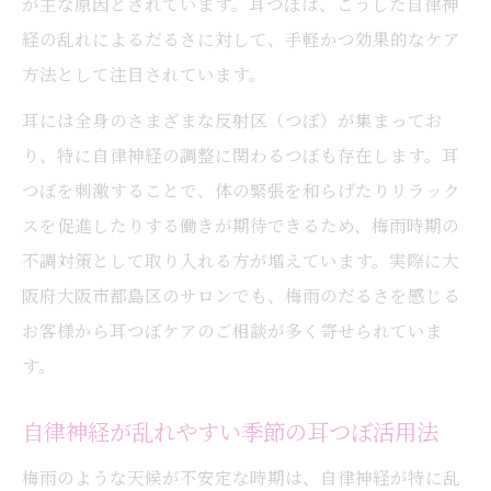
が主な原因とされています。耳つぼは、こうした自律神
自律神経が一番乱れる時期への備え方
経の乱れによるだるさに対して、手軽かつ効果的なケア
耳つぼで天候による不調を緩和する理由
方法として注目されています。
季節ストレスと耳つぼ刺激の有用性を解説
耳には全身のさまざまな反射区（つぼ）が集まってお
耳つぼが支える気圧変化のセルフケア法
り、特に自律神経の調整に関わるつぼも存在します。耳
耳つぼ刺激で乱れやすい自律神経をサポート
つぼを刺激することで、体の緊張を和らげたりリラック
自律神経に働きかける耳つぼ刺激の実践法
スを促進したりする働きが期待できるため、梅雨時期の
不調対策として取り入れる方が増えています。実際に大
乱れやすい自律神経の整え方と耳つぼ効果
阪府大阪市都島区のサロンでも、梅雨のだるさを感じる
耳つぼケアが自律神経の安定に役立つ理由
お客様から耳つぼケアのご相談が多く寄せられていま
耳つぼ刺激を続けることで得られる変化
す。
自律神経ケアとしての耳つぼの重要な役割
梅雨時の眠気やめまいを耳つぼで緩和する方法
自律神経が乱れやすい季節の耳つぼ活用法
耳つぼで梅雨の眠気やめまい対策を始める
梅雨のような天候が不安定な時期は、自律神経が特に乱