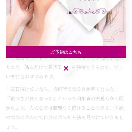
たり5分程度、耳全体を優しくマッサージしながら、重点
的につぼを押すのがポイントです。
続けやすくするためには、歯磨きやスキンケアのついで
に耳つぼを刺激するなど、生活の中に自然に組み込むと
無理なく継続できます。また、専用の耳つぼシールを使
ご予約はこちら
う方法もあり、サロンやドラッグストアで手軽に手に入
ご予約はこちら
ります。貼るだけで長時間刺激を持続できるので、忙し
い方にもおすすめです。
「毎日続けていたら、梅雨時のだるさが軽くなった」
「寝つきが良くなった」といった利用者の実感も多く聞
かれます。大切なのは無理なく続けることなので、体調
や気分に合わせて自分に合った方法を見つけていきまし
ょう。