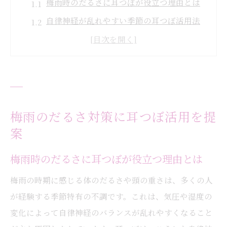
梅雨時のだるさに耳つぼが役立つ理由とは
自律神経が乱れやすい季節の耳つぼ活用法
耳つぼ刺激がもたらす体調変化のポイント
短時間でできる耳つぼセルフケアの魅力
耳つぼがサポートする梅雨時の心身ケア
自律神経を整える耳つぼケアの基本手順
耳つぼで自律神経を整える基本の流れ
梅雨のだるさ対策に耳つぼ活用を提
案
自律神経失調症に効く耳つぼの押し方とは
耳つぼ刺激でリラックス効果を高めるコツ
梅雨時のだるさに耳つぼが役立つ理由とは
初心者にも安心な耳つぼケアの手順解説
梅雨の時期に感じる体のだるさや頭の重さは、多くの人
毎日続けやすい耳つぼマッサージの方法
が経験する季節特有の不調です。これは、気圧や湿度の
季節の変わり目に感じる不調と耳つぼの関係
変化によって自律神経のバランスが乱れやすくなること
季節の変わり目に起こる不調と耳つぼ対策