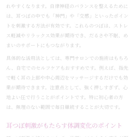
耳つぼ刺激が眠気やだるさを和らげる仕組
れやすくなります。自律神経のバランスを整えるために
み
は、耳つぼの中でも「神門」や「交感」といったポイン
自律神経を整える耳つぼ刺激で快眠サポー
トを刺激する方法が有効です。これらのつぼは、ストレ
ト
ス軽減やリラックス効果が期待でき、だるさや不眠、め
耳つぼケアで頭が重い日の過ごし方を改善
まいのサポートにもつながります。
梅雨時の不調緩和に耳つぼが注目される理
具体的な活用法としては、専門サロンでの施術はもちろ
由
ん、自宅でのセルフケアもおすすめです。例えば、指先
都島区で始める耳つぼセルフケアの実践ポイン
で軽く耳の上部や中心周辺をマッサージするだけでも効
ト
果が期待できます。注意点として、強く押しすぎず、心
都島区でできる耳つぼセルフケアの基本
地よい圧で行うことがポイントです。特に初心者の方
は、無理のない範囲で毎日継続することが大切です。
日常生活に耳つぼを取り入れるタイミング
耳つぼセルフケアを続けるための工夫とは
耳つぼ刺激がもたらす体調変化のポイント
生活習慣と組み合わせる耳つぼ活用法