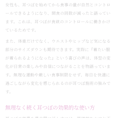
耳つぼの貼り方と外すタイミング解説
女性も、耳つぼを始めてから食事の量が自然とコントロ
耳つぼの貼付期間と注意点を詳しく紹介
ールできるようになり、間食の回数が減ったと語ってい
耳つぼの使用期限と最適な継続方法
ます。これは、耳つぼが食欲のコントロールに働きかけ
ているためです。
耳つぼ施術後の貼り替え目安と管理法
耳つぼで叶えるおしゃれと健康習慣
また、体重だけでなく、ウエストやヒップなど気になる
耳つぼで楽しむおしゃれと健康の両立法
部分のサイズダウンも期待できます。実際に『着たい服
が着られるようになった』という喜びの声は、体型の変
耳つぼで叶う毎日の美容と体型ケア習慣
化が日常の楽しみや自信につながることを物語っていま
耳つぼがおしゃれな生活に与える変化
す。無理な運動や厳しい食事制限をせず、毎日を快適に
耳つぼ施術で始まる新しい健康ルーティン
過ごしながら変化を感じられるのが耳つぼ施術の強みで
耳つぼで作る自分らしいおしゃれ習慣
す。
無理なく続く耳つぼの効果的な使い方