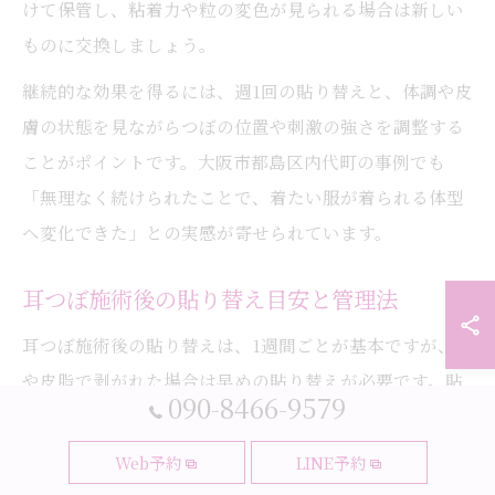
けて保管し、粘着力や粒の変色が見られる場合は新しい
ものに交換しましょう。
継続的な効果を得るには、週1回の貼り替えと、体調や皮
膚の状態を見ながらつぼの位置や刺激の強さを調整する
ことがポイントです。大阪市都島区内代町の事例でも
「無理なく続けられたことで、着たい服が着られる体型
へ変化できた」との実感が寄せられています。
耳つぼ施術後の貼り替え目安と管理法
耳つぼ施術後の貼り替えは、1週間ごとが基本ですが、汗
や皮脂で剥がれた場合は早めの貼り替えが必要です。貼
090-8466-9579
り替え時は、前回と同じ場所ではなく、数ミリずらすこ
とで皮膚トラブルを予防できます。
Web予約
LINE予約