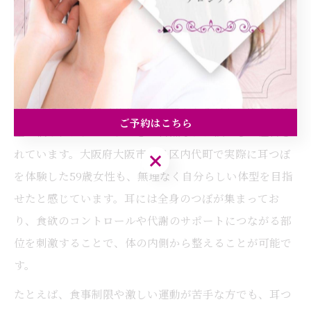
耳つぼ施術で自然に整う新しい自分
へ
耳つぼで自然体になれる理由を解説
耳つぼは、薬やサプリメントに頼ることなく、体質や体
ご予約はこちら
型の悩みにアプローチできる自然なケア法として注目さ
れています。大阪府大阪市都島区内代町で実際に耳つぼ
ご予約はこちら
を体験した59歳女性も、無理なく自分らしい体型を目指
せたと感じています。耳には全身のつぼが集まってお
り、食欲のコントロールや代謝のサポートにつながる部
位を刺激することで、体の内側から整えることが可能で
す。
たとえば、食事制限や激しい運動が苦手な方でも、耳つ