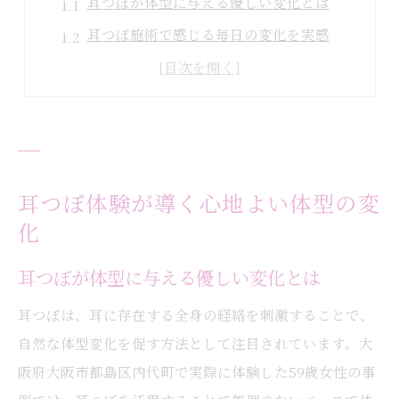
耳つぼが体型に与える優しい変化とは
耳つぼ施術で感じる毎日の変化を実感
無理なく続く耳つぼの効果的な使い方
年齢を重ねても安心な耳つぼケアの理由
耳つぼで心も体も軽くなる変化の秘密
着たい服を楽しむ59歳女性の実例紹介
耳つぼ体験が叶えた服選びの自由
耳つぼ体験が導く心地よい体型の変
化
着たい服を着るための耳つぼ実践例
耳つぼで変わった日常とおしゃれの関係
耳つぼが体型に与える優しい変化とは
59歳女性が語る耳つぼのリアルな変化
耳つぼは、耳に存在する全身の経絡を刺激することで、
耳つぼ施術後の前向きなライフスタイル
自然な体型変化を促す方法として注目されています。大
耳つぼ施術で自然に整う新しい自分へ
阪府大阪市都島区内代町で実際に体験した59歳女性の事
耳つぼで自然体になれる理由を解説