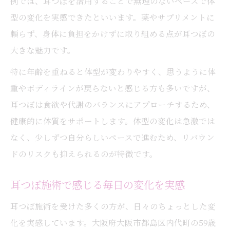
例では、耳つぼを活用することで無理のないペースで体
無理なく続く耳つぼ施術の魅力とは
型の変化を実感できたといいます。薬やサプリメントに
耳つぼが導く理想的なボディバランス
頼らず、身体に負担をかけずに取り組める点が耳つぼの
耳つぼ体験で整う心と体のバランス感
大きな魅力です。
耳つぼ施術の流れと安心ポイント紹介
特に年齢を重ねると体型が変わりやすく、思うように体
持続期間や衛生面も安心なケア方法
重やボディラインが戻らないと感じる方も多いですが、
耳つぼの持続期間と衛生面の基本知識
耳つぼは食欲や代謝のバランスにアプローチするため、
健康的に体質をサポートします。体型の変化は急激では
耳つぼ施術後の清潔なケアポイント
なく、少しずつ自分らしいペースで進むため、リバウン
耳つぼの貼り替え頻度と安心の管理法
ドのリスクも抑えられるのが特徴です。
衛生面に配慮した耳つぼの使い方例
耳つぼの効果が続くためのコツを解説
耳つぼ施術で感じる毎日の変化を実感
いつまで貼る？耳つぼの正しい使い方
耳つぼ施術を受けた多くの方が、日々のちょっとした変
耳つぼはいつまで貼るのが効果的か
化を実感しています。大阪府大阪市都島区内代町の59歳