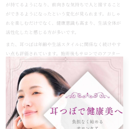
が持てるようになり、前向きな気持ちで人と接すること
ができるようになったという変化が見られます。おしゃ
れを楽しむだけでなく、健康意識も高まり、生活全体が
活性化したと感じる方が多いです。
また、耳つぼは年齢や生活スタイルに関係なく続けやす
い点も評価されています。施術後もサロンでのアフター
ケアや生活アドバイスが受けられるため、継続してモチ
ベーションを保つことができます。これから耳つぼを始
める方も、「自分のペースで健康と美容を両立できる」
という前向きなライフスタイルを手に入れるヒントとし
て、ぜひ参考にしてください。