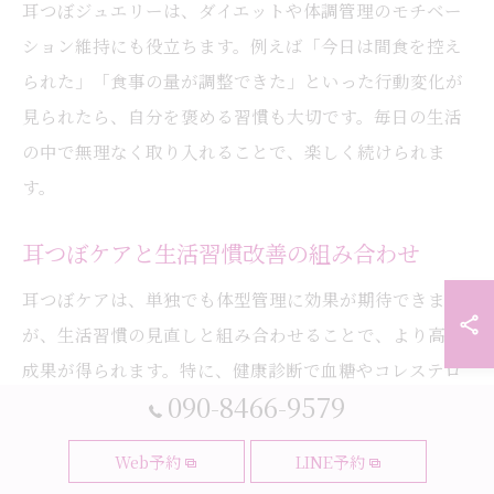
耳つぼジュエリーは、ダイエットや体調管理のモチベー
ション維持にも役立ちます。例えば「今日は間食を控え
られた」「食事の量が調整できた」といった行動変化が
見られたら、自分を褒める習慣も大切です。毎日の生活
の中で無理なく取り入れることで、楽しく続けられま
す。
耳つぼケアと生活習慣改善の組み合わせ
耳つぼケアは、単独でも体型管理に効果が期待できます
が、生活習慣の見直しと組み合わせることで、より高い
成果が得られます。特に、健康診断で血糖やコレステロ
090-8466-9579
ール値の変化が気になる方は、食事や運動の習慣も意識
してみましょう。
Web予約
LINE予約
例えば、耳つぼの施術を受けた後は「食事のバランスを