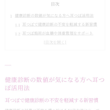
目次
健康診断の数値が気になる方へ耳つぼ活用法
耳つぼで健康診断の不安を軽減する新習慣
耳つぼ施術が血糖や体重管理をサポート
耳つぼが体質改善や生活習慣に与える効果
耳つぼダイエットの始め方と継続のコツ
耳つぼで無理なく食欲コントロールする方
法
体型管理に耳つぼジュエリーがもたらす変化
健康診断の数値が気になる方へ耳つ
耳つぼジュエリーで叶う体型管理の新提案
ぼ活用法
耳つぼジュエリーが女性に選ばれる理由
耳つぼで健康診断の不安を軽減する新習慣
耳つぼジュエリー施術の体験談と変化例