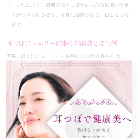
す。これにより、個別の悩みに寄り添った効果的なサポ
ートが受けられる点も、女性に信頼される理由となって
います。
耳つぼジュエリー施術の体験談と変化例
実際に耳つぼジュエリーを体験した50代女性からは、
「食事の量が自然に減った」「間食の回数が減った」
「体重がゆるやかに落ち始めた」などの声が寄せられて
います。特に健康診断の数値が気になり始めた方にとっ
て、目に見える変化は大きな励みとなります。
例えば、都島区内代町で施術を受けた方の中には、2～3
ヶ月で体重やウエスト周りの数値に改善が見られたケー
スもあります。施術前後で写真を比較したり、健康診断
の数値を記録することで、変化を実感しやすくなりま