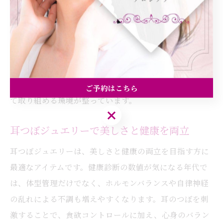
す。
ただし、個人差があるため「すぐに効果が出る」と期待
しすぎず、継続的なケアと生活習慣の見直しを組み合わ
せることが大切です。サロンでは、無理なく続けられる
サポート体制やフォローアップも充実しており、安心し
ご予約はこちら
て取り組める環境が整っています。
ご予約はこちら
耳つぼジュエリーで美しさと健康を両立
耳つぼジュエリーは、美しさと健康の両立を目指す方に
最適なアイテムです。健康診断の数値が気になる年代で
は、体型管理だけでなく、ホルモンバランスや自律神経
の乱れによる不調も増えやすくなります。耳のつぼを刺
激することで、食欲コントロールに加え、心身のバラン