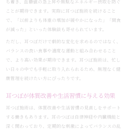
耳つぼ体型ケアの相談事例とその効果実感
ち着き、血糖値の急上昇や無駄なエネルギー摂取を防ぐ
ことが期待できます。実際に耳つぼ施術を続けること
耳つぼと生活習慣改善の実践的なポイント
で、「以前よりも体重の増加が緩やかになった」「間食
耳つぼで健康と美容を両立する日常ケア
が減った」といった体験談も寄せられています。
ただし、耳つぼだけで劇的な変化を求めるのではなく、
バランスの良い食事や適度な運動と組み合わせること
で、より高い効果が期待できます。耳つぼ施術は、忙し
い日々の中でも手軽に取り入れられるため、無理なく健
康管理を続けたい方にぴったりです。
耳つぼが体質改善や生活習慣に与える効果
耳つぼ施術は、体質改善や生活習慣の見直しをサポート
する働きもあります。耳のつぼは自律神経や内臓機能と
深く関わっており、定期的な刺激によってバランスの乱