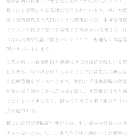
健康診断の結果に不安を感じ始めた50代女性にとって、
耳つぼジュエリーで美しさと健康を両立
耳つぼを活用した新習慣は注目されています。特に大阪
耳つぼジュエリーの使い方と通いやすさ
府大阪市都島区内代町のような都市部では、生活習慣病
ゆるやかなダイエットが叶う耳つぼの力とは
のリスクや体型の変化を実感する方が多い傾向です。耳
耳つぼが無理なく続くダイエットを実現
つぼは食欲や代謝に働きかけることで、無理なく体型管
耳つぼ施術で自然に食事量をコントロール
理をサポートします。
耳つぼダイエットのメリットと注意点
従来の厳しい食事制限や運動だけでは継続が難しいと感
耳つぼでリバウンドしにくい体質を目指す
じる方も、耳つぼを取り入れることで日常生活に無理な
耳つぼ活用のコツと失敗しない習慣化方法
く健康管理をプラスできます。実際に「健康診断の数値
無理なく続ける耳つぼ体型ケアの始め方
が気になり始めてから耳つぼを試し、食事量が自然と減
耳つぼ体型ケアを継続するためのステップ
った」という声も多く、初めての方でも取り組みやすい
点が魅力です。
耳つぼ施術の予約や通い方のポイント
耳つぼジュエリーを日常に取り入れる方法
耳つぼ施術は短時間で受けられ、強い痛みや身体への負
担も少ないため、忙しい世代や身体を動かすのが苦手な
耳つぼケアと生活習慣改善の組み合わせ