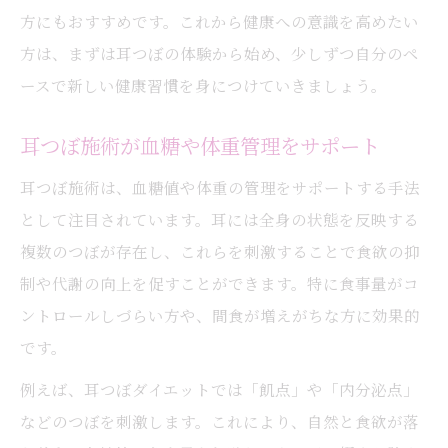
方にもおすすめです。これから健康への意識を高めたい
耳つぼでストレスなく体型管理を実践
方は、まずは耳つぼの体験から始め、少しずつ自分のペ
大阪で耳つぼを使う生活習慣改善の秘訣
ースで新しい健康習慣を身につけていきましょう。
耳つぼが大阪の女性に人気の理由を解説
耳つぼ施術で毎日の生活習慣を見直す方法
耳つぼ施術が血糖や体重管理をサポート
耳つぼジュエリーがもたらす美と健康の変
耳つぼ施術は、血糖値や体重の管理をサポートする手法
化
として注目されています。耳には全身の状態を反映する
耳つぼダイエット体験者の口コミや感じた
複数のつぼが存在し、これらを刺激することで食欲の抑
効果
制や代謝の向上を促すことができます。特に食事量がコ
耳つぼ活用で続けやすい健康習慣づくり
ントロールしづらい方や、間食が増えがちな方に効果的
都島区内代町で注目される耳つぼの魅力
です。
耳つぼ施術が都島区内代町で選ばれる理由
例えば、耳つぼダイエットでは「飢点」や「内分泌点」
耳つぼジュエリーが地域女性に人気の秘密
などのつぼを刺激します。これにより、自然と食欲が落