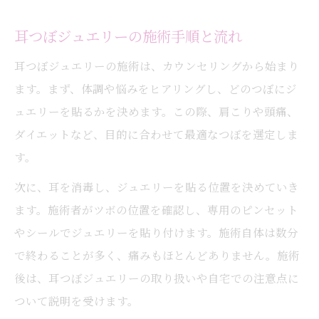
耳つぼ施術時のアレルギーや肌トラブル対
耳つぼジュエリーの施術手順と流れ
策
耳つぼジュエリーの施術は、カウンセリングから始まり
耳つぼジュエリーの持続期間と日常生活の
ます。まず、体調や悩みをヒアリングし、どのつぼにジ
注意
ュエリーを貼るかを決めます。この際、肩こりや頭痛、
自分に合う耳つぼプラン選定のポイント
ダイエットなど、目的に合わせて最適なつぼを選定しま
耳つぼで理想を叶えるプラン選びのコツ
す。
悩み別に選ぶ耳つぼジュエリープランの特
次に、耳を消毒し、ジュエリーを貼る位置を決めていき
徴
ます。施術者がツボの位置を確認し、専用のピンセット
耳つぼで効果を高めるためのプラン選定方
やシールでジュエリーを貼り付けます。施術自体は数分
法
で終わることが多く、痛みもほとんどありません。施術
耳つぼ施術のプランを比較するチェックポ
後は、耳つぼジュエリーの取り扱いや自宅での注意点に
イント
ついて説明を受けます。
耳つぼプラン選びで大切なヒアリング内容