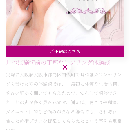
で通えば良いかも質問しておくと安心です。サロンによ
っては初回カウンセリングで簡単な体験施術を行う場合
もあり、実際の感覚を確かめてから本格的な施術に進め
ます。こうした確認事項を事前にメモしておくことで、
納得したうえで耳つぼを始められるでしょう。
ご予約はこちら
耳つぼ施術前の丁寧なヒアリング体験談
ご予約はこちら
実際に大阪府大阪市都島区内代町で耳つぼカウンセリン
グを受けた方の体験談では、「最初に体質や生活習慣、
悩みを細かく聞いてもらえたので、安心して相談でき
た」との声が多く見られます。例えば、肩こりや頭痛、
ダイエット目的など悩みが異なる場合でも、それぞれに
合った施術プランを提案してもらえたという事例も豊富