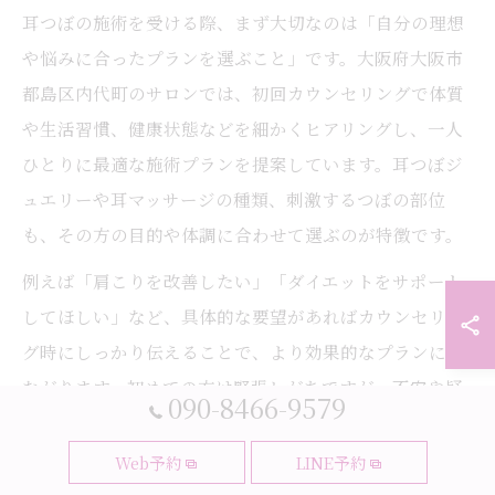
耳つぼの施術を受ける際、まず大切なのは「自分の理想
や悩みに合ったプランを選ぶこと」です。大阪府大阪市
都島区内代町のサロンでは、初回カウンセリングで体質
や生活習慣、健康状態などを細かくヒアリングし、一人
ひとりに最適な施術プランを提案しています。耳つぼジ
ュエリーや耳マッサージの種類、刺激するつぼの部位
も、その方の目的や体調に合わせて選ぶのが特徴です。
例えば「肩こりを改善したい」「ダイエットをサポート
してほしい」など、具体的な要望があればカウンセリン
グ時にしっかり伝えることで、より効果的なプランにつ
ながります。初めての方は緊張しがちですが、不安や疑
090-8466-9579
問も遠慮なく相談しましょう。経験豊富なスタッフが丁
寧に説明してくれるため、安心して施術に臨めるのも大
Web予約
LINE予約
阪市エリアのサロンの強みです。