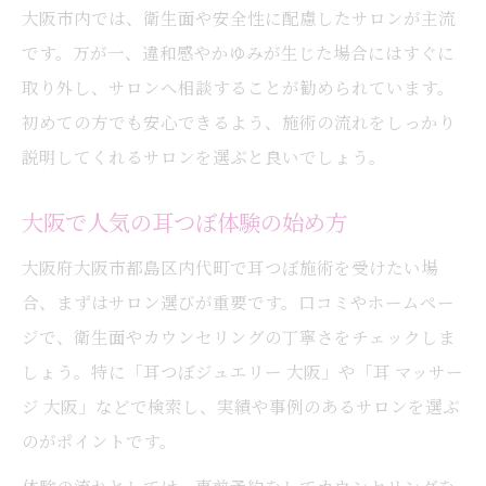
大阪市内では、衛生面や安全性に配慮したサロンが主流
耳つぼの悩み相談から施術説明までの全貌
です。万が一、違和感やかゆみが生じた場合にはすぐに
耳つぼ悩み相談から施術説明までの流れ紹
取り外し、サロンへ相談することが勧められています。
介
初めての方でも安心できるよう、施術の流れをしっかり
耳つぼカウンセリングで大切な説明内容ま
説明してくれるサロンを選ぶと良いでしょう。
とめ
耳つぼ施術前後の変化や効果の伝え方
大阪で人気の耳つぼ体験の始め方
耳つぼジュエリーの施術説明で納得できる
大阪府大阪市都島区内代町で耳つぼ施術を受けたい場
ポイント
合、まずはサロン選びが重要です。口コミやホームペー
耳つぼ施術後のアフターケアと相談内容
ジで、衛生面やカウンセリングの丁寧さをチェックしま
しょう。特に「耳つぼジュエリー 大阪」や「耳 マッサー
ジ 大阪」などで検索し、実績や事例のあるサロンを選ぶ
のがポイントです。