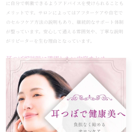
に自分で刺激できるようアドバイスを受けられることも
メリットです。サロンによってはアフターケアや自宅で
のセルフケア方法の説明もあり、継続的なサポート体制
が整っています。安心して通える雰囲気や、丁寧な説明
がリピーターを生む理由となっています。
耳つぼ相談時に確認したい内容まとめ
初回カウンセリング時に確認しておきたいポイントとし
ては、施術メニューの内容や料金体系、耳つぼジュエリ
ーの素材やアレルギー対策、施術後の注意事項などが挙
げられます。特に「耳つぼジュエリーは医療行為ではな
いが、肌が敏感な方は事前に相談が必要」といった注意
点の説明は重要です。
また、耳つぼ施術の効果持続期間や、どのくらいの頻度