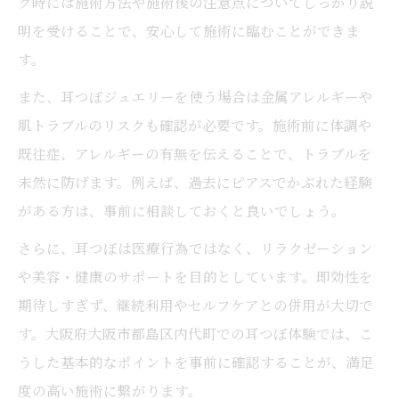
グ時には施術方法や施術後の注意点についてしっかり説
耳つぼ初回カウンセリング内容を徹底紹介
明を受けることで、安心して施術に臨むことができま
耳つぼの悩み相談で聞かれる代表的な質問
す。
耳つぼ施術前の生活習慣や体質の確認ポイ
また、耳つぼジュエリーを使う場合は金属アレルギーや
ント
肌トラブルのリスクも確認が必要です。施術前に体調や
耳つぼジュエリーの効果と目的のヒアリン
既往症、アレルギーの有無を伝えることで、トラブルを
グ方法
未然に防げます。例えば、過去にピアスでかぶれた経験
初回耳つぼカウンセリングで伝えるべき事
がある方は、事前に相談しておくと良いでしょう。
耳つぼ施術前に知りたい注意点まとめ
さらに、耳つぼは医療行為ではなく、リラクゼーション
耳つぼ施術前に必ず知っておきたい注意事
や美容・健康のサポートを目的としています。即効性を
項
期待しすぎず、継続利用やセルフケアとの併用が大切で
耳つぼジュエリーの安全な利用方法と事前
す。大阪府大阪市都島区内代町での耳つぼ体験では、こ
確認
うした基本的なポイントを事前に確認することが、満足
耳つぼが医療行為か不安な方へのポイント
度の高い施術に繋がります。