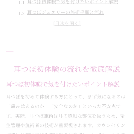
耳つぼ初体験で気を付けたいポイント解説
耳つぼジュエリーの施術手順と流れ
大阪で人気の耳つぼ体験の始め方
初回耳つぼカウンセリングの進み方
耳つぼ施術の前に知るべき基本情報
大阪市都島区で安心の耳つぼカウンセリング
耳つぼカウンセリングの安心ポイントとは
耳つぼ初体験の流れを徹底解説
大阪市の耳つぼカウンセリング詳細ガイド
耳つぼ初体験で気を付けたいポイント解説
都島区で選ばれる耳つぼカウンセリングの
耳つぼを初めて体験する方にとって、まず気になるのは
特徴
「痛みはあるのか」「安全なのか」といった不安点で
耳つぼ相談時に確認したい内容まとめ
す。実際、耳つぼ施術は耳の繊細な部位を扱うため、衛
耳つぼ施術前の丁寧なヒアリング体験談
生管理や施術者の技術が重要視されます。カウンセリン
初回カウンセリングで何が聞かれるか